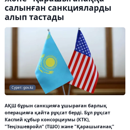
салынған санкцияларды
алып тастады
Сурет: gov.kz
АҚШ бұрын санкцияға ұшыраған барлық
операцияға қайта рұқсат берді. Бұл рұқсат
Каспий құбыр консорциумы (КТК),
"Теңізшевройл" (ТШО) және "Қарашығанақ"