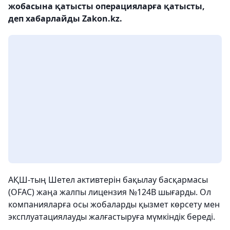
жобасына қатысты операцияларға қатысты,
деп хабарлайды Zakon.kz.
АҚШ-тың Шетел активтерін бақылау басқармасы
(OFAC) жаңа жалпы лицензия №124B шығарды. Ол
компанияларға осы жобаларды қызмет көрсету мен
эксплуатациялауды жалғастыруға мүмкіндік береді.