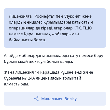
Лицензияға "Роснефть" пен "Лукойл" және
олардың еншілес құрылымдары қатысатын
операциялар де кіреді, егер олар КТК, ТШО
немесе Қарашығанақ жобаларымен
байланысты болса.
Алайда жобалардағы акцияларды сату немесе беру
бұрынғыдай шектеулі болып қалды.
Жаңа лицензия 14 қарашада күшіне енді және
бұрынғы №124A лицензиясын толықтай
алмастырды.
Мақаламен бөлісу