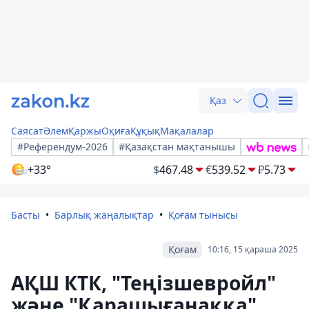
Қаз
Саясат
Әлем
Қаржы
Оқиға
Құқық
Мақалалар
#Референдум-2026
#Қазақстан мақтанышы
+33°
$
467.48
€
539.52
₽
5.73
Басты
Барлық жаңалықтар
Қоғам тынысы
Қоғам
10:16, 15 қараша 2025
АҚШ КТК, "Теңізшевройл"
және "Қарашығанаққа"