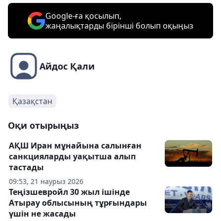
Google-ға қосылып,
жаңалықтарды бірінші болып оқыңыз
Айдос Қали
Қазақстан
Оқи отырыңыз
АҚШ Иран мұнайына салынған
санкцияларды уақытша алып
тастады
09:53, 21 наурыз 2026
Теңізшевройл 30 жыл ішінде
Атырау облысының тұрғындары
үшін не жасады