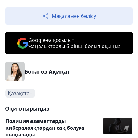
Мақаламен бөлісу
Google-ға қосылып,
жаңалықтарды бірінші болып оқыңыз
Ботагөз Ақиқат
Қазақстан
Оқи отырыңыз
Полиция азаматтарды
кибералаяқтардан сақ болуға
шақырады