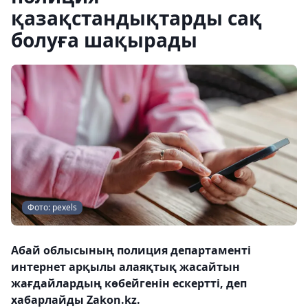
қазақстандықтарды сақ
болуға шақырады
Фото: pexels
Абай облысының полиция департаменті
интернет арқылы aлаяқтық жасайтын
жағдайлардың көбейгенін ескертті, деп
хабарлайды Zakon.kz.