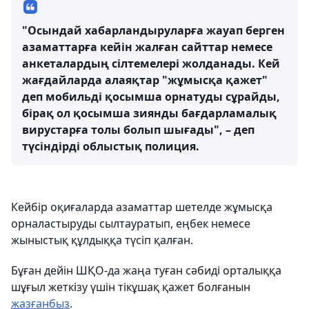
"Осындай хабарландыруларға жауап берген
азаматтарға кейін жалған сайттар немесе
анкеталардың сілтемелері жолданады. Кей
жағдайларда алаяқтар "жұмысқа қажет"
деп мобильді қосымша орнатуды сұрайды,
бірақ ол қосымша зиянды бағдарламалық
вирустарға толы болып шығады", – деп
түсіндірді облыстық полиция.
Кейбір оқиғаларда азаматтар шетелде жұмысқа
орналастыруды сылтауратып, еңбек немесе
жыныстық құлдыққа түсіп қалған.
Бұған дейін ШҚО-да жаңа туған сәбиді орталыққа
шұғыл жеткізу үшін тікұшақ қажет болғанын
жазғанбыз
.