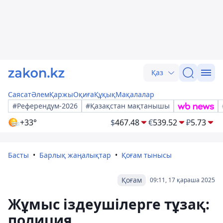
Қаз
Саясат
Әлем
Қаржы
Оқиға
Құқық
Мақалалар
#Референдум-2026
#Қазақстан мақтанышы
+33°
$
467.48
€
539.52
₽
5.73
Басты
Барлық жаңалықтар
Қоғам тынысы
Қоғам
09:11, 17 қараша 2025
Жұмыс іздеушілерге тұзақ:
полиция