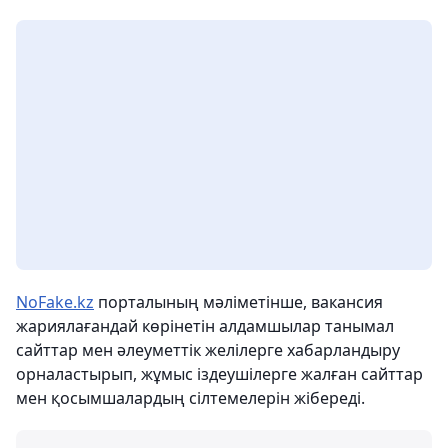
NoFake.kz
порталының мәліметінше, вакансия
жариялағандай көрінетін алдамшылар танымал
сайттар мен әлеуметтік желілерге хабарландыру
орналастырып, жұмыс іздеушілерге жалған сайттар
мен қосымшалардың сілтемелерін жібереді.