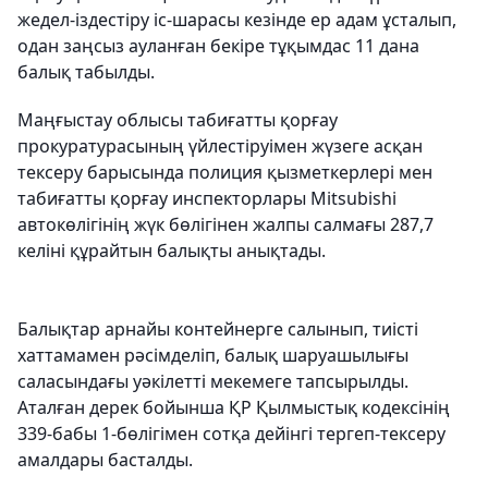
жедел-іздестіру іс-шарасы кезінде ер адам ұсталып,
одан заңсыз ауланған бекіре тұқымдас 11 дана
балық табылды.
Маңғыстау облысы табиғатты қорғау
прокуратурасының үйлестіруімен жүзеге асқан
тексеру барысында полиция қызметкерлері мен
табиғатты қорғау инспекторлары Mitsubishi
автокөлігінің жүк бөлігінен жалпы салмағы 287,7
келіні құрайтын балықты анықтады.
Балықтар арнайы контейнерге салынып, тиісті
хаттамамен рәсімделіп, балық шаруашылығы
саласындағы уәкілетті мекемеге тапсырылды.
Аталған дерек бойынша ҚР Қылмыстық кодексінің
339-бабы 1-бөлігімен сотқа дейінгі тергеп-тексеру
амалдары басталды.