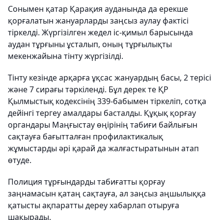
Сонымен қатар Қарақия ауданында да ерекше
қорғалатын жануарларды заңсыз аулау фактісі
тіркелді. Жүргізілген жедел іс-қимыл барысында
аудан тұрғыны ұсталып, оның тұрғылықты
мекенжайына тінту жүргізілді.
Тінту кезінде арқарға ұқсас жануардың басы, 2 терісі
және 7 сирағы тәркіленді. Бұл дерек те ҚР
Қылмыстық кодексінің 339-бабымен тіркеліп, сотқа
дейінгі тергеу амалдары басталды. Құқық қорғау
органдары Маңғыстау өңірінің табиғи байлығын
сақтауға бағытталған профилактикалық
жұмыстарды әрі қарай да жалғастыратынын атап
өтуде.
Полиция тұрғындарды табиғатты қорғау
заңнамасын қатаң сақтауға, ал заңсыз аңшылыққа
қатысты ақпаратты дереу хабарлап отыруға
шақырады.