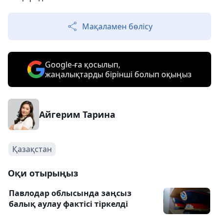
Мақаламен бөлісу
Google-ға қосылып,
жаңалықтарды бірінші болып оқыңыз
Айгерим Тарина
Қазақстан
Оқи отырыңыз
Павлодар облысында заңсыз
балық аулау фактісі тіркелді