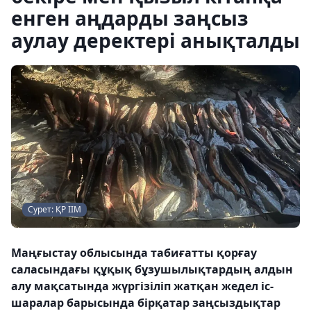
енген аңдарды заңсыз
аулау деректері анықталды
Сурет: ҚР ІІМ
Маңғыстау облысында табиғатты қорғау
саласындағы құқық бұзушылықтардың алдын
алу мақсатында жүргізіліп жатқан жедел іс-
шаралар барысында бірқатар заңсыздықтар