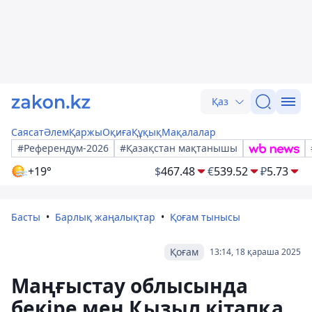
Қаз
Саясат
Әлем
Қаржы
Оқиға
Құқық
Мақалалар
#Референдум-2026
#Қазақстан мақтанышы
+19°
$
467.48
€
539.52
₽
5.73
Басты
Барлық жаңалықтар
Қоғам тынысы
Қоғам
13:14, 18 қараша 2025
Маңғыстау облысында
бекіре мен Қызыл кітапқа