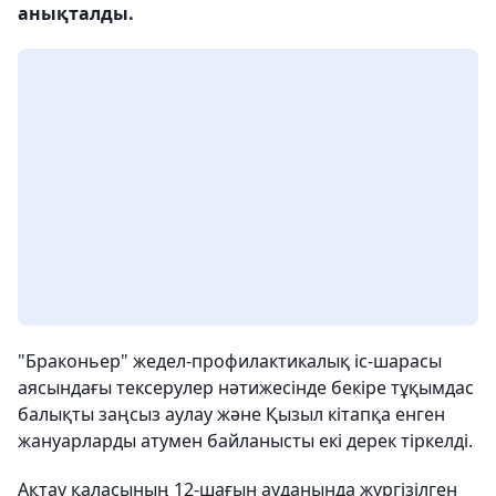
анықталды.
"Браконьер" жедел-профилактикалық іс-шарасы
аясындағы тексерулер нәтижесінде бекіре тұқымдас
балықты заңсыз аулау және Қызыл кітапқа енген
жануарларды атумен байланысты екі дерек тіркелді.
Ақтау қаласының 12-шағын ауданында жүргізілген