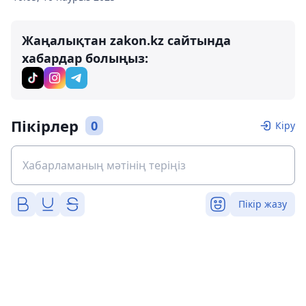
Жаңалықтан zakon.kz сайтында
хабардар болыңыз:
Пікірлер
0
Кіру
Пікір жазу