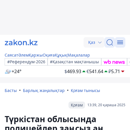
Қаз
Саясат
Әлем
Қаржы
Оқиға
Құқық
Мақалалар
#Референдум-2026
#Қазақстан мақтанышы
+24°
$
469.93
€
541.64
₽
5.71
Басты
Барлық жаңалықтар
Қоғам тынысы
Қоғам
13:39, 20 қараша 2025
Түркістан облысында
полицейлер заңсыз аң