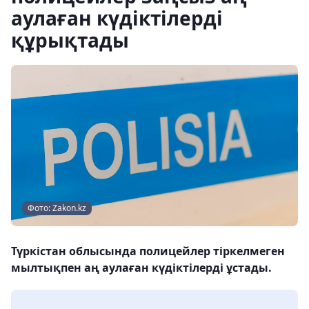
аулаған күдіктілерді
құрықтады
Фото: Zakon.kz
Түркістан облысында полицейлер тіркелмеген
мылтықпен аң аулаған күдіктілерді ұстады.