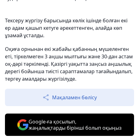
Тексеру жүргізу барысында көлік ішінде болған екі
ер адам қашып кетуге әрекеттенген, алайда көп
ұзамай ұсталды.
Оқиға орнынан екі жабайы қабанның мүшеленген
еті, тіркелмеген 3 аңшы мылтығы және 30-дан астам
оқ-дәрі тәркіленді. Қазіргі уақытта заңсыз аңшылық
дерегі бойынша тиісті сараптамалар тағайындалып,
тергеу амалдары жүргізілуде.
Мақаламен бөлісу
Google-ға қосылып,
жаңалықтарды бірінші болып оқыңыз