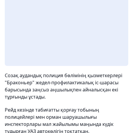
Созақ аудандық полиция бөлімінің қызметкерлері
"Браконьер" жедел-профилактикалық іс-шарасы
барысында заңсыз аңшылықпен айналысқан екі
тұрғынды ұстады.
Рейд кезінде табиғатты қорғау тобының
полицейлері мен орман шаруашылығы
инспекторлары мал жайылымы маңында күдік
тудырған УАЗ автокөлігін тоқтатқан.