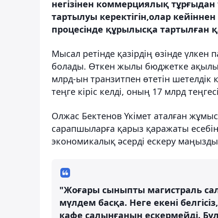
негізінен коммерциялық тұрғыдан 
тартылуы керектігін,олар кейіннен
процесінде құрылысқа тартылған қа
Мысал ретінде қазірдің өзінде үлкен
болады. Өткен жылы бюджетке ақылы 
млрд-ын транзитпен өтетін шетелдік 
теңге кіріс келді, оның 17 млрд теңгес
Олжас Бектенов Үкімет аталған жұмыс
сарапшыларға қарыз қаражаты есебін
экономикалық әсерді ескеру маңызды
"Жоғары сыныпты магистраль са
мүлдем басқа. Неге екені белгісі
кафе салынғанын ескермейді. Бұ