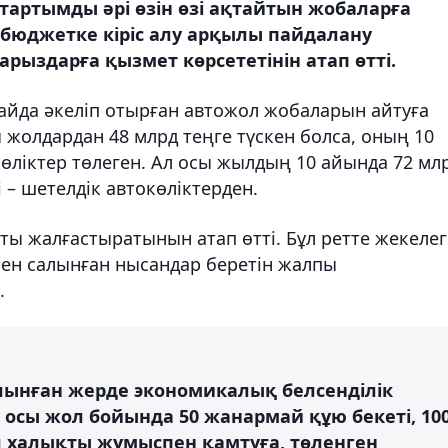
тартымды әрі өзін өзі ақтайтын жобаларға
 бюджетке кіріс алу арқылы пайдалану
рыздарға қызмет көрсететінін атап өтті.
 пайда әкеліп отырған автожол жобаларын айтуға
жолдардан 48 млрд теңге түскен болса, оның 10
көліктер төлеген. Ал осы жылдың 10 айында 72 мл
і – шетелдік автокөліктерден.
ты жалғастыратынын атап өтті. Бұл ретте жекеле
ен салынған нысандар беретін жалпы
.
лынған жерде экономикалық белсенділік
з, осы жол бойында 50 жанармай құю бекеті, 10
л халықты жұмыспен қамтуға, төленген