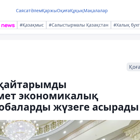
Саясат
Әлем
Қаржы
Оқиға
Құқық
Мақалалар
#Қазақмыс
#Салыстырмалы Қазақстан
#Халық бухг
Қоғ
 қайтарымды
імет экономикалық
жобаларды жүзеге асырады