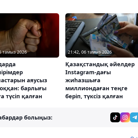
06 тамыз 2026
21:42, 06 тамыз 2026
дарда
Қазақстандық әйелдер
ірімдер
Instagram-дағы
ластарын аяусыз
жиһазшыға
соққан: барлығы
миллиондаған теңге
а түсіп қалған
беріп, түксіз қалған
абардар болыңыз: