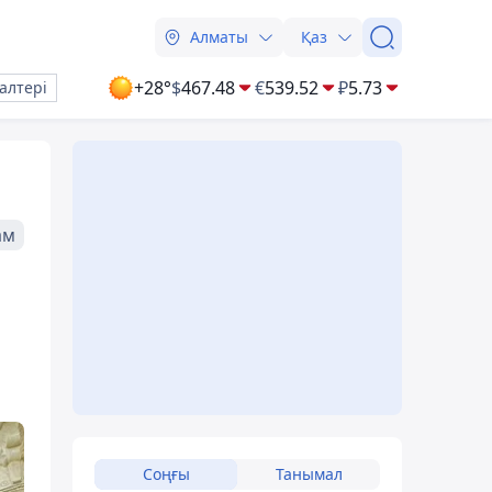
Алматы
Қаз
+28°
$
467.48
€
539.52
₽
5.73
алтері
ам
Соңғы
Танымал