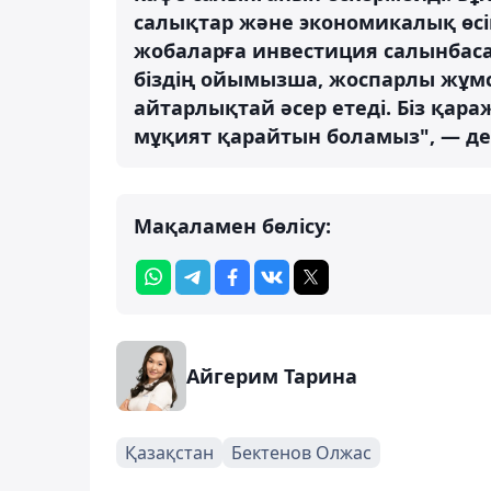
салықтар және экономикалық өс
жобаларға инвестиция салынбаса
біздің ойымызша, жоспарлы жұм
айтарлықтай әсер етеді. Біз қар
мұқият қарайтын боламыз", — де
Мақаламен бөлісу:
Айгерим Тарина
Қазақстан
Бектенов Олжас