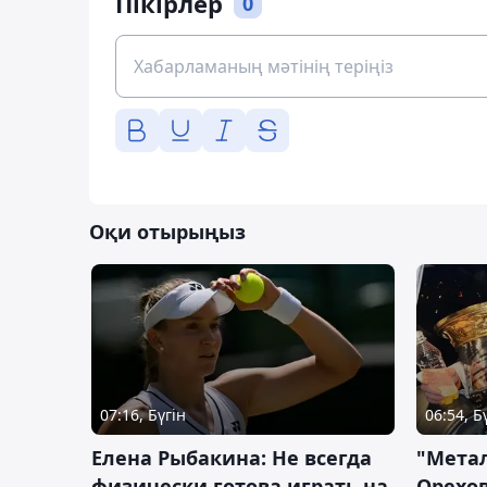
Пікірлер
0
Оқи отырыңыз
07:16, Бүгін
06:54, Б
Елена Рыбакина: Не всегда
"Мета
физически готова играть на
Орехов