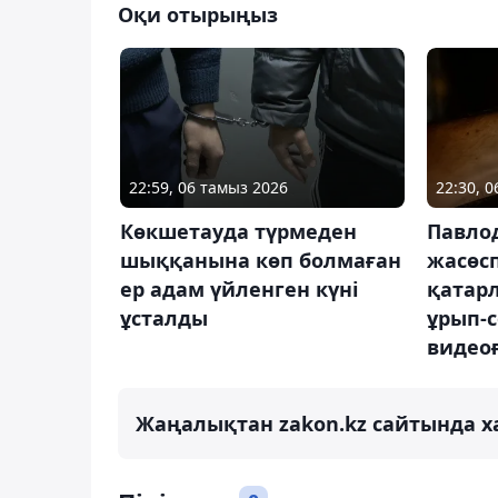
Оқи отырыңыз
22:59, 06 тамыз 2026
22:30, 
Көкшетауда түрмеден
Павло
шыққанына көп болмаған
жасөсп
ер адам үйленген күні
қатар
ұсталды
ұрып-
видеоғ
Жаңалықтан zakon.kz сайтында х