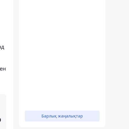
рд
ген
Барлық жаңалықтар
0