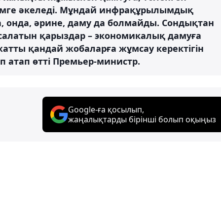
імге әкеледі. Мұндай инфрақұрылымдық
, онда, әрине, даму да болмайды. Сондықтан
салатын қарыздар – экономикалық дамуға
ажатты қандай жобаларға жұмсау керектігін
п атап өтті Премьер-министр.
Google-ға қосылып,
жаңалықтарды бірінші болып оқыңыз