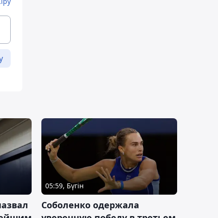
Кіру
у
05:59, Бүгін
назвал
Соболенко одержала
лейшим
уверенную победу в третьем