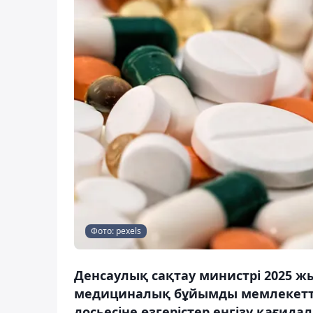
Фото: pexels
Денсаулық сақтау министрі 2025 ж
медициналық бұйымды мемлекеттік 
досьесіне өзгерістер енгізу қағида