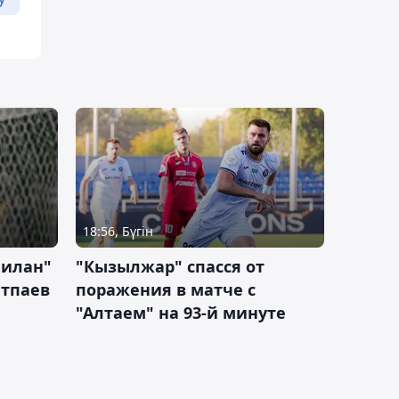
18:56, Бүгін
Милан"
"Кызылжар" спасся от
атпаев
поражения в матче с
"Алтаем" на 93-й минуте