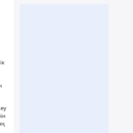
ік
н
кеу
мін
ың