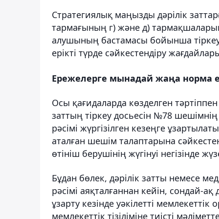
Стратегиялық маңызды дәрілік заттарғ
тармағының г) және д) тармақшалары
алушының бастамасы бойынша тіркеу
ерікті түрде сәйкестендіру жағдайлары
Ережелерге мынадай жаңа норма ен
Осы қағидаларда көзделген тәртіппен б
заттың тіркеу досьесін №78 шешімнің
рәсімі жүргізілген кезеңге ұзартылат
аталған шешім талаптарына сәйкестенд
өтініш берушінің жүгінуі негізінде жү
Бұдан бөлек, дәрілік затты немесе ме
рәсімі аяқталғаннан кейін, сондай-ақ д
ұзарту кезінде уәкілетті мемлекеттік
мемлекеттік тізіліміне тиісті мәліметте