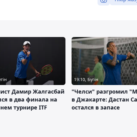
үгін
19:10, Бүгін
сист Дамир Жалгасбай
"Челси" разгромил "
ся в два финала на
в Джакарте: Дастан С
нем турнире ITF
остался в запасе