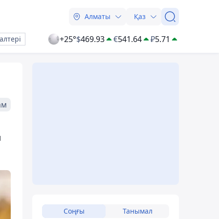
Алматы
Қаз
+25°
$
469.93
€
541.64
₽
5.71
алтері
ам
қ
Соңғы
Танымал