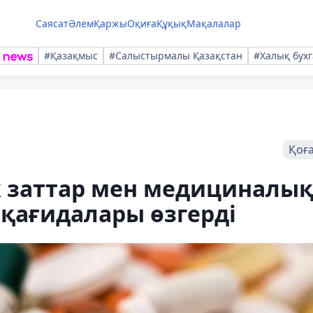
Саясат
Әлем
Қаржы
Оқиға
Құқық
Мақалалар
#Қазақмыс
#Салыстырмалы Қазақстан
#Халық бухг
Қоғ
к заттар мен медициналы
қағидалары өзгерді