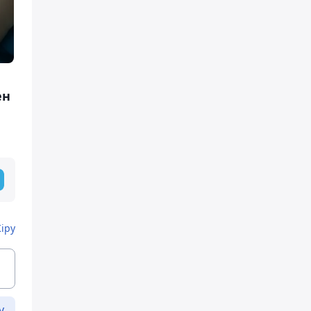
ен
Кіру
у