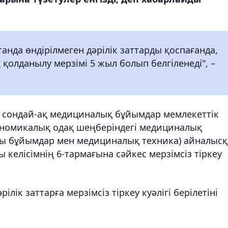
танда өндірілмеген дәрілік заттарды қоспағанда,
ің қолданылу мерзімі 5 жыл болып белгіленеді", –
ар, сондай-ақ медициналық бұйымдар мемлекеттік
кономикалық одақ шеңберіндегі медициналық
ы бұйымдар мен медициналық техника) айналысқ
 келісімнің 6-тармағына сәйкес мерзімсіз тіркеу
ілік заттарға мерзімсіз тіркеу куәлігі берілетіні