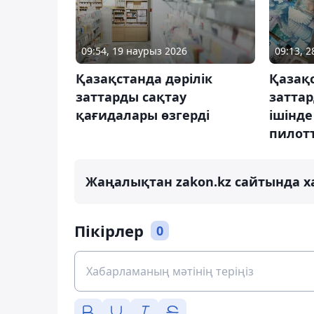
09:54, 19 наурыз 2026
09:13, 
Қазақстанда дәрілік
Қазақс
заттарды сақтау
заттар
қағидалары өзгерді
ішінде
пилот
Жаңалықтан zakon.kz сайтында х
Пікірлер
0