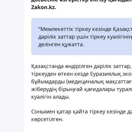
Zakon.kz.
"Мемлекеттік тіркеу кезінде Қазақс
дәрілік заттар үшін тіркеу куәлігін
делінген құжатта.
Қазақстанда өндірілген дәрілік затт
тіркеуден өткен кезде Еуразиялық э
бұйымдарды (медициналық мақсаттағ
жіберудің бірыңғай қағидалары туралы
куәлігін алады.
Сонымен қатар қайта тіркеу кезінде дәр
көрсетілген.