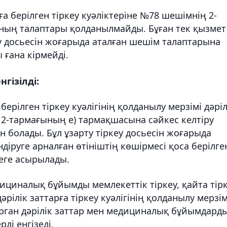
а берілген тіркеу куәліктеріне №78 шешімнің 2-
ның талаптары қолданылмайды. Бұған тек қызмет
 досьесін жоғарыда аталған шешім талаптарына
 ғана кірмейді.
гізілді:
ерілген тіркеу куәлігінің қолданылу мерзімі дәріл
 2-тармағының е) тармақшасына сәйкес келтіру
ын болады. Бұл ұзарту тіркеу досьесін жоғарыда
іруге арналған өтініштің көшірмесі қоса берілге
зеге асырылады.
дициналық бұйымды мемлекеттік тіркеу, қайта тір
әрілік заттарға тіркеу куәлігінің қолданылу мерзі
 орган дәрілік заттар мен медициналық бұйымдард
рді енгізеді.