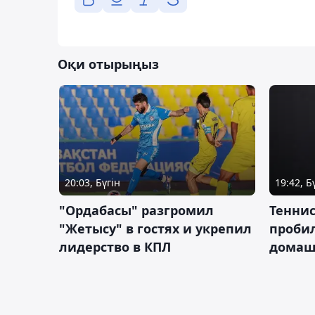
Оқи отырыңыз
20:03, Бүгін
19:42, Б
"Ордабасы" разгромил
Тенни
"Жетысу" в гостях и укрепил
пробил
лидерство в КПЛ
домаш