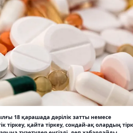
ылғы 18 қарашада дәрілік затты немесе
тіркеу, қайта тіркеу, сондай-ақ олардың тір
ларына түзетулер енгізді, деп хабарлайды