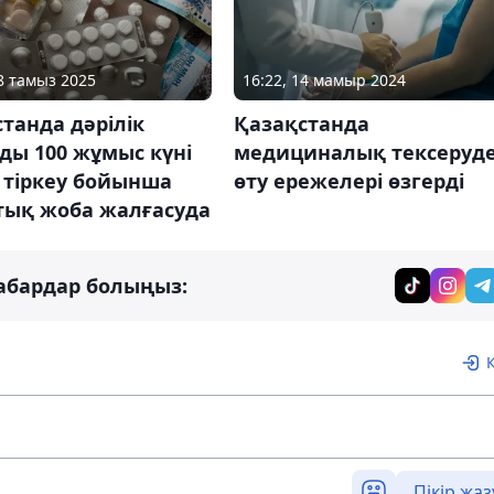
28 тамыз 2025
16:22, 14 мамыр 2024
танда дәрілік
Қазақстанда
ды 100 жұмыс күні
медициналық тексеруд
 тіркеу бойынша
өту ережелері өзгерді
тық жоба жалғасуда
абардар болыңыз:
Пікір жаз