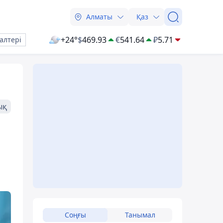
Алматы
Қаз
+24°
$
469.93
€
541.64
₽
5.71
алтері
ық
Соңғы
Танымал