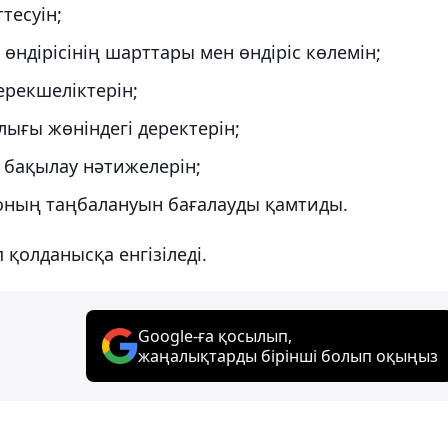
тесуін;
 өндірісінің шарттары мен өндіріс көлемін;
ерекшеліктерін;
лығы жөніндегі деректерін;
н бақылау нәтижелерін;
ебоның таңбалануын бағалауды қамтиды.
 қолданысқа енгізіледі.
Google-ға қосылып,
жаңалықтарды бірінші болып оқыңыз