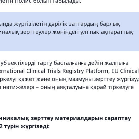
ілетін Полис болып табылады.
нда жүргізілетін дәрілік заттардың барлық
налық зерттеулер жөніндегі ұлттық ақпараттық
убъектілерді тарту басталғанға дейін жалпыға
tional Clinical Trials Registry Platform, EU Clinical
б.) тіркелуі қажет және оның мазмұны зерттеу жүргізу
ал нәтижелері – оның аяқталуына қарай тіркелуге
линикалық зерттеу материалдарын сараптау
түрін жүргізеді: