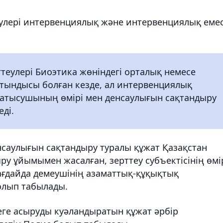
еулері интервенциялық және интервенциялық еме
теулері Биоэтика жөніндегі орталық немесе
тындысы болған кезде, ал интервенциялық
қатысушының өмірі мен денсаулығын сақтандыру
еді.
нсаулығын сақтандыру туралы құжат Қазақстан
у ұйымымен жасалған, зерттеу субъектісінің өмі
ағдайда демеушінің азаматтық-құқықтық
олып табылады.
еге асыруды куәландыратын құжат әрбір