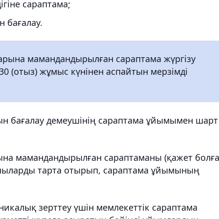
ігіне сараптама;
 бағалау.
арына мамандандырылған сараптама жүргізу
 30 (отыз) жұмыс күнінен аспайтын мерзімді
ын бағалау демеушінің сараптама ұйымымен шарт
ына мамандандырылған сараптаманы (қажет болғ
пшыларды тарта отырып, сараптама ұйымының
никалық зерттеу үшін мемлекеттік сараптама