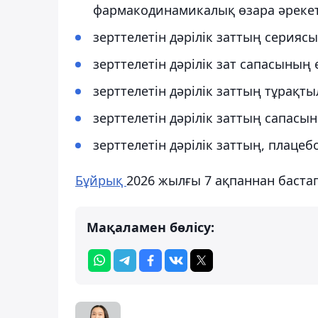
фармакодинамикалық өзара әрекет
зерттелетін дәрілік заттың сериясы
зерттелетін дәрілік зат сапасының 
зерттелетін дәрілік заттың тұрақты
зерттелетін дәрілік заттың сапасы
зерттелетін дәрілік заттың, плац
Бұйрық
2026 жылғы 7 ақпаннан бастап
Мақаламен бөлісу: