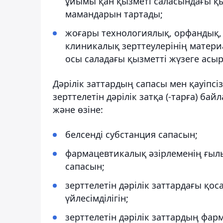
ұйымы қан қызметі саласындағы қ
мамандарын тартады;
жоғары технологиялық, орфандық,
клиникалық зерттеулерінің матери
осы саладағы қызметті жүзеге асы
Дәрілік заттардың сапасы мен қауіпсі
зерттелетін дәрілік затқа (-тарға) ба
және өзіне:
белсенді субстанция сапасын;
фармацевтикалық әзірлеменің ғылым
сапасын;
зерттелетін дәрілік заттардағы қос
үйлесімділігін;
зерттелетін дәрілік заттардың фа