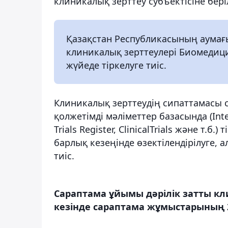
клиникалық зерттеу субъектісіне бер
Қазақстан Республикасының аумағы
клиникалық зерттеулері Биомедици
жүйеде тіркелуге тиіс.
Клиникалық зерттеудің сипаттамасы с
қолжетімді мәліметтер базасында (Interna
Trials Register, ClinicalTrials және т.
барлық кезеңінде өзектілендірілуге, 
тиіс.
Сараптама ұйымы дәрілік затты к
кезінде сараптама жұмыстарының 2 