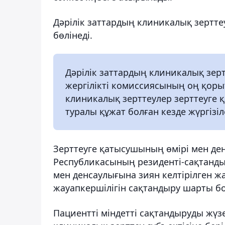
Дәрілік заттардың клиникалық зертт
бөлінеді.
Дәрілік заттардың клиникалық зерт
жергілікті комиссиясының оң қоры
клиникалық зерттеулер зерттеуге 
туралы құжат болған кезде жүргізіл
Зерттеуге қатысушының өмірі мен де
Республикасының резиденті-сақтандыр
мен денсаулығына зиян келтірілген ж
жауапкершілігін сақтандыру шарты б
Пациентті міндетті сақтандыруды жүз