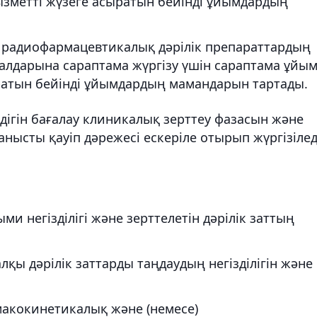
ызметті жүзеге асыратын бейінді ұйымдардың
 радиофармацевтикалық дәрілік препараттардың
алдарына сараптама жүргізу үшін сараптама ұйы
ратын бейінді ұйымдардың мамандарын тартады.
здігін бағалау клиникалық зерттеу фазасын және
йланысты қауіп дәрежесі ескеріле отырып жүргізілед
и негізділігі және зерттелетін дәрілік заттың
алқы дәрілік заттарды таңдаудың негізділігін және
рмакокинетикалық және (немесе)