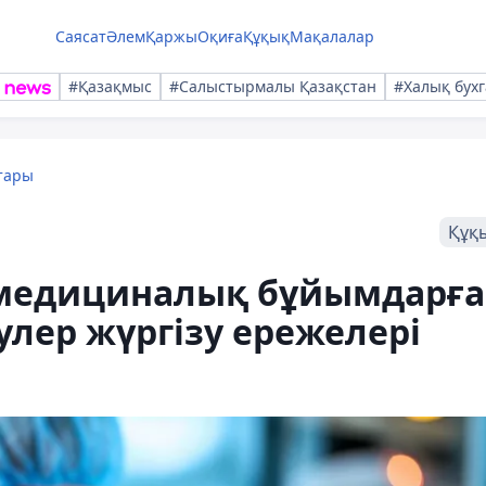
Саясат
Әлем
Қаржы
Оқиға
Құқық
Мақалалар
#Қазақмыс
#Салыстырмалы Қазақстан
#Халық бухг
тары
Құқ
н медициналық бұйымдарға
лер жүргізу ережелері