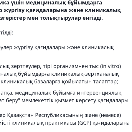
остика үшін медициналық бұйымдарға
р жүргізу қағидаларына және клиникалық
герістер мен толықтырулар енгізді.
ілді:
теулер жүргізу қағидалары және клиникалық
 зерттеулер, тірі организмнен тыс (in vitro)
иналық бұйымдарға клиникалық-зертханалық
 клиникалық базаларға қойылатын талаптар;
 затқа, медициналық бұйымға интервенциялық
ат беру" мемлекеттік қызмет көрсету қағидалары.
лер Қазақстан Республикасының және (немесе)
істі клиникалық практикасы (GCP) қағидаларына