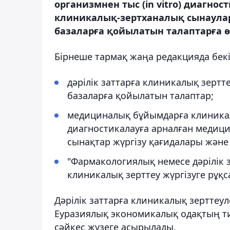
организмнен тыс (in vitro) диагн
клиникалық-зертханалық сынаула
базаларға қойылатын талаптарға өз
Бірнеше тармақ жаңа редакцияда бекіт
дәрілік заттарға клиникалық зерт
базаларға қойылатын талаптар;
медициналық бұйымдарға клиникалық
диагностикалауға арналған медиц
сынақтар жүргізу қағидалары және
"Фармакологиялық немесе дәрілік
клиникалық зерттеу жүргізуге рұқс
Дәрілік заттарға клиникалық зерттеу
Еуразиялық экономикалық одақтың ти
сәйкес жүзеге асырылады.