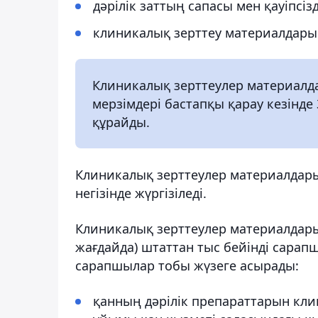
дәрілік заттың сапасы мен қауіпсізд
клиникалық зерттеу материалдарын
Клиникалық зерттеулер материалд
мерзімдері бастапқы қарау кезінде
құрайды.
Клиникалық зерттеулер материалдар
негізінде жүргізіледі.
Клиникалық зерттеулер материалдар
жағдайда) штаттан тыс бейінді сара
сарапшылар тобы жүзеге асырады:
қанның дәрілік препараттарын кли