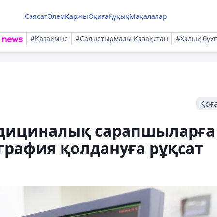
Саясат
Әлем
Қаржы
Оқиға
Құқық
Мақалалар
#Қазақмыс
#Салыстырмалы Қазақстан
#Халық бухг
Қоғ
едициналық сарапшыларға
графия қолдануға рұқсат