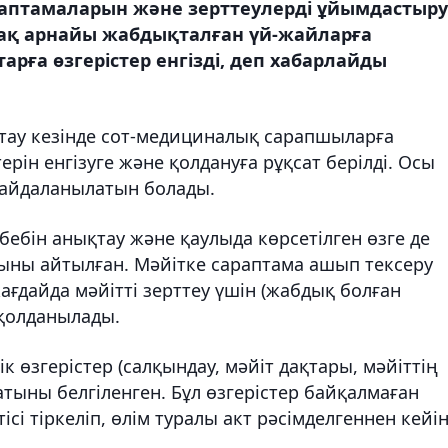
раптамаларын және зерттеулерді ұйымдастыру
-ақ арнайы жабдықталған үй-жайларға
рға өзгерістер енгізді, деп хабарлайды
ықтау кезінде сот-медициналық сарапшыларға
ерін енгізуге және қолдануға рұқсат берілді. Осы
пайдаланылатын болады.
бебін анықтау және қаулыда көрсетілген өзге де
ыны айтылған. Мәйітке сараптама ашып тексеру
жағдайда мәйітті зерттеу үшін (жабдық болған
қолданылады.
к өзгерістер (салқындау, мәйіт дақтары, мәйіттің
латыны белгіленген. Бұл өзгерістер байқалмаған
ісі тіркеліп, өлім туралы акт рәсімделгеннен кейі