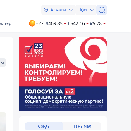
Алматы
Қаз
+27°
$
469.85
€
542.16
₽
5.78
алтері
ам
Соңғы
Танымал