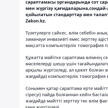
сараптамасы органдарында сот са
мен жүргізу қағидаларына,сондай
қойылатын стандарттар мен талапта
Zakon.kz.
Түзетулерге сәйкес, өлім себебін ан
заманауи инвазивті емес зерттеу әдіст
мақсатта компьютерлік томография 
Құжатта мәйітке сараптама өлімнің се
мәселелерді шешу үшін тағайындалат
арқылы жүргізіледі, ал қажет болған 
жағдайда) компьютерлік томография 
Сонымен қатар сараптама ерте мәйітті
сіресуі) пайда болғаннан кейін баста
жағдайда мәйітті зерттеу тек өлім факт
ғана жүргізіледі.