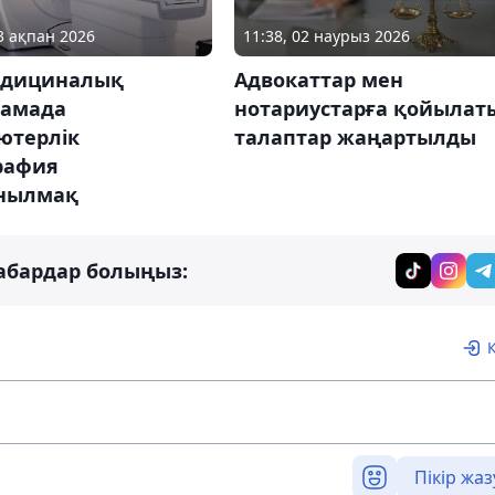
03 ақпан 2026
11:38, 02 наурыз 2026
едициналық
Адвокаттар мен
тамада
нотариустарға қойылат
ютерлік
талаптар жаңартылды
рафия
нылмақ
абардар болыңыз:
Пікір жаз