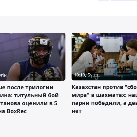
10:19, Бүгін
үгін
Казахстан против "сб
ые после трилогии
мира" в шахматах: н
ина: титульный бой
парни победили, а д
танова оценили в 5
нет
на BoxRec