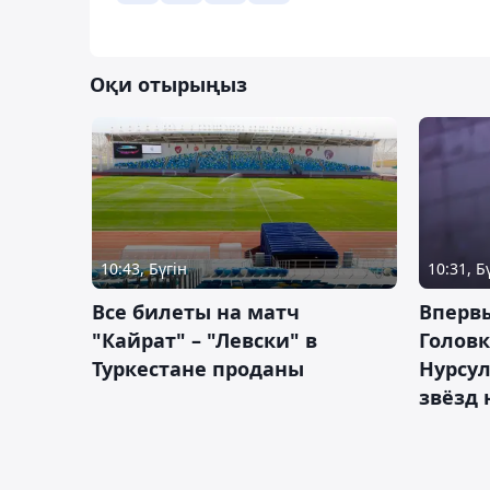
Оқи отырыңыз
10:43, Бүгін
10:31, Б
Все билеты на матч
Вперв
"Кайрат" – "Левски" в
Головк
Туркестане проданы
Нурсул
звёзд 