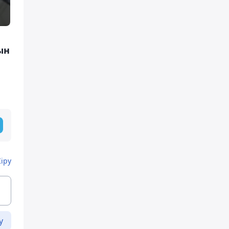
ын
Кіру
у