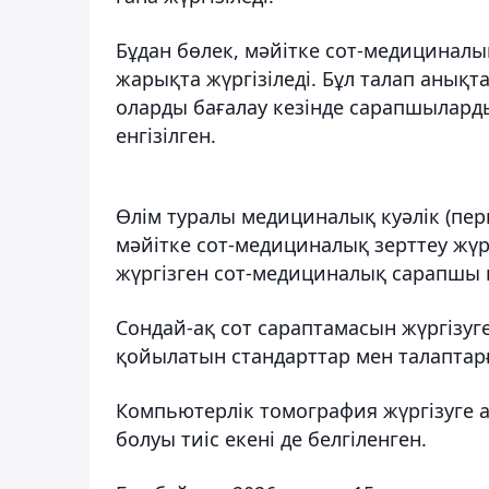
Бұдан бөлек, мәйітке сот-медициналық
жарықта жүргізіледі. Бұл талап анықт
оларды бағалау кезінде сарапшылард
енгізілген.
Өлім туралы медициналық куәлік (пер
мәйітке сот-медициналық зерттеу жүр
жүргізген сот-медициналық сарапшы 
Сондай-ақ сот сараптамасын жүргізу
қойылатын стандарттар мен талаптарғ
Компьютерлік томография жүргізуге 
болуы тиіс екені де белгіленген.