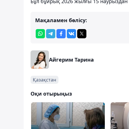
Бұл бұйрық 2026 жылғы 15 наурыздан б
Мақаламен бөлісу:
Айгерим Тарина
Қазақстан
Оқи отырыңыз