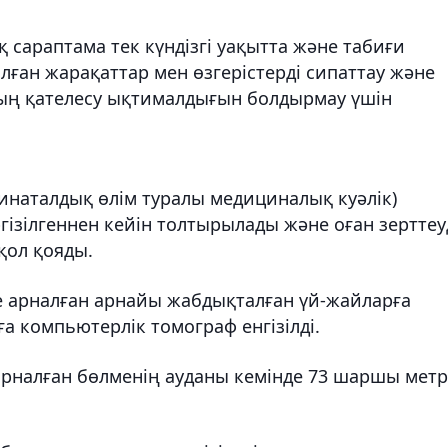
 сараптама тек күндізгі уақытта және табиғи
алған жарақаттар мен өзгерістерді сипаттау және
ың қателесу ықтималдығын болдырмау үшін
инаталдық өлім туралы медициналық куәлік)
гізілгеннен кейін толтырылады және оған зерттеу
қол қояды.
ге арналған арнайы жабдықталған үй-жайларға
а компьютерлік томограф енгізілді.
арналған бөлменің ауданы кемінде 73 шаршы метр