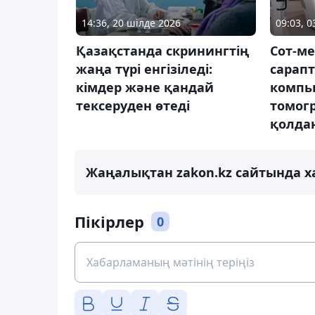
14:36, 20 шілде 2026
09:03, 
Қазақстанда скринингтің
Сот-м
жаңа түрі енгізіледі:
сарап
кімдер және қандай
компь
тексеруден өтеді
томог
қолда
Жаңалықтан zakon.kz сайтында х
Пікірлер
0