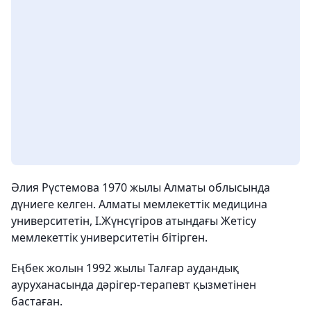
Әлия Рүстемова 1970 жылы Алматы облысында
дүниеге келген. Алматы мемлекеттік медицина
университетін, І.Жүнсүгіров атындағы Жетісу
мемлекеттік университетін бітірген.
Еңбек жолын 1992 жылы Талғар аудандық
ауруханасында дәрігер-терапевт қызметінен
бастаған.