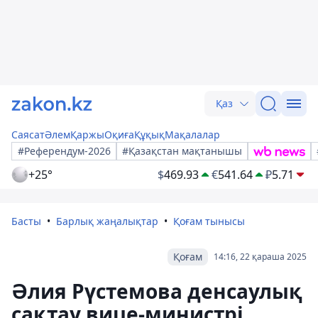
Қаз
Саясат
Әлем
Қаржы
Оқиға
Құқық
Мақалалар
#Референдум-2026
#Қазақстан мақтанышы
+25°
$
469.93
€
541.64
₽
5.71
Басты
Барлық жаңалықтар
Қоғам тынысы
Қоғам
14:16, 22 қараша 2025
Әлия Рүстемова денсаулық
сақтау вице-министрі