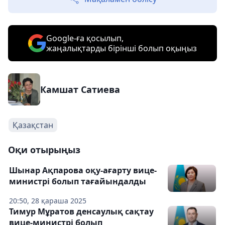
Google-ға қосылып,
жаңалықтарды бірінші болып оқыңыз
Камшат Сатиева
Қазақстан
Оқи отырыңыз
Шынар Ақпарова оқу-ағарту вице-
министрі болып тағайындалды
20:50, 28 қараша 2025
Тимур Мұратов денсаулық сақтау
вице-министрі болып