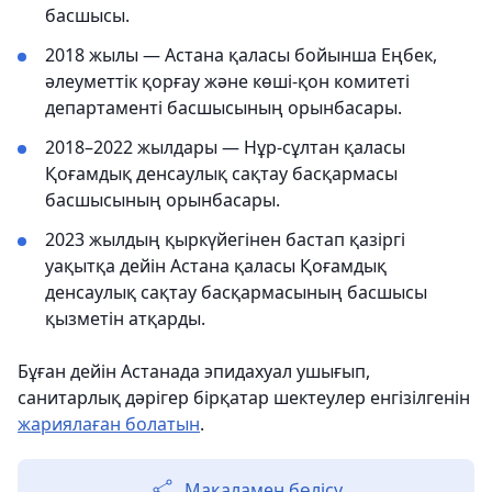
басшысы.
2018 жылы — Астана қаласы бойынша Еңбек,
әлеуметтік қорғау және көші-қон комитеті
департаменті басшысының орынбасары.
2018–2022 жылдары — Нұр-сұлтан қаласы
Қоғамдық денсаулық сақтау басқармасы
басшысының орынбасары.
2023 жылдың қыркүйегінен бастап қазіргі
уақытқа дейін Астана қаласы Қоғамдық
денсаулық сақтау басқармасының басшысы
қызметін атқарды.
Бұған дейін Астанада эпидахуал ушығып,
санитарлық дәрігер бірқатар шектеулер енгізілгенін
жариялаған болатын
.
Мақаламен бөлісу