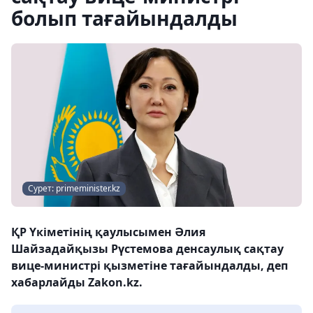
болып тағайындалды
Сурет: primeminister.kz
ҚР Үкіметінің қаулысымен Әлия
Шайзадайқызы Рүстемова денсаулық сақтау
вице-министрі қызметіне тағайындалды, деп
хабарлайды Zakon.kz.