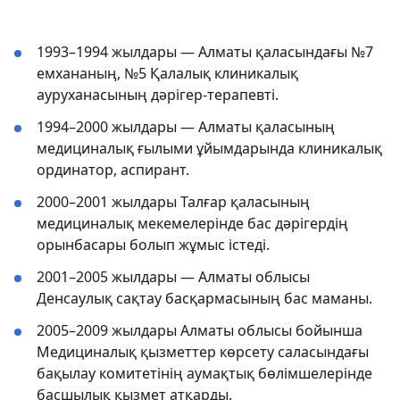
1993–1994 жылдары — Алматы қаласындағы №7
емхананың, №5 Қалалық клиникалық
ауруханасының дәрігер-терапевті.
1994–2000 жылдары — Алматы қаласының
медициналық ғылыми ұйымдарында клиникалық
ординатор, аспирант.
2000–2001 жылдары Талғар қаласының
медициналық мекемелерінде бас дәрігердің
орынбасары болып жұмыс істеді.
2001–2005 жылдары — Алматы облысы
Денсаулық сақтау басқармасының бас маманы.
2005–2009 жылдары Алматы облысы бойынша
Медициналық қызметтер көрсету саласындағы
бақылау комитетінің аумақтық бөлімшелерінде
басшылық қызмет атқарды.