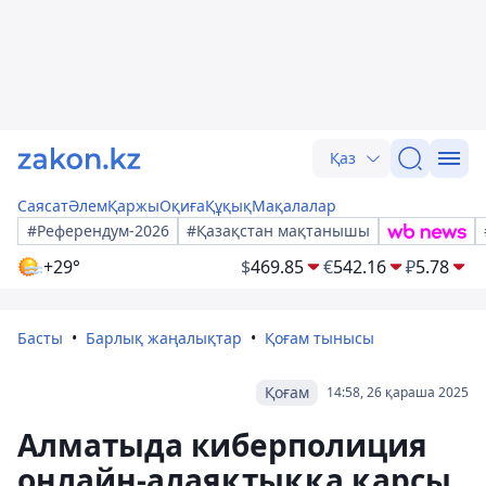
Қаз
Саясат
Әлем
Қаржы
Оқиға
Құқық
Мақалалар
#Референдум-2026
#Қазақстан мақтанышы
+29°
$
469.85
€
542.16
₽
5.78
Басты
Барлық жаңалықтар
Қоғам тынысы
Қоғам
14:58, 26 қараша 2025
Алматыда киберполиция
онлайн-алаяқтыққа қарсы