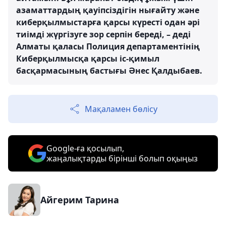
азаматтардың қауіпсіздігін нығайту және
киберқылмыстарға қарсы күресті одан әрі
тиімді жүргізуге зор серпін береді, – деді
Алматы қаласы Полиция департаментінің
Киберқылмысқа қарсы іс-қимыл
басқармасының бастығы Әнес Қалдыбаев.
Мақаламен бөлісу
Google-ға қосылып,
жаңалықтарды бірінші болып оқыңыз
Айгерим Тарина