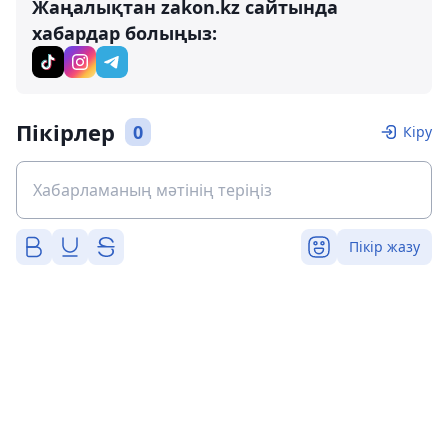
Жаңалықтан zakon.kz сайтында
хабардар болыңыз:
Пікірлер
0
Кіру
Пікір жазу