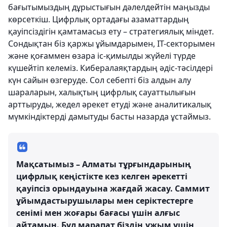
бағытымыздың дұрыстығын дәлелдейтін маңызды
көрсеткіш. Цифрлық ортадағы азаматтардың
қауіпсіздігін қамтамасыз ету – стратегиялық міндет.
Сондықтан біз қаржы ұйымдарымен, IT-секторымен
және қоғаммен өзара іс-қимылды жүйелі түрде
күшейтіп келеміз. Кибералаяқтардың әдіс-тәсілдері
күн сайын өзгеруде. Сол себепті біз алдын алу
шараларын, халықтың цифрлық сауаттылығын
арттыруды, жедел әрекет етуді және аналитикалық
мүмкіндіктерді дамытуды басты назарда ұстаймыз.
Мақсатымыз – Алматы тұрғындарының
цифрлық кеңістікте кез келген әрекетті
қауіпсіз орындауына жағдай жасау. Саммит
ұйымдастырушылары мен серіктестерге
сенімі мен жоғары бағасы үшін алғыс
айтамын. Бұл марапат біздің ұжым үшін