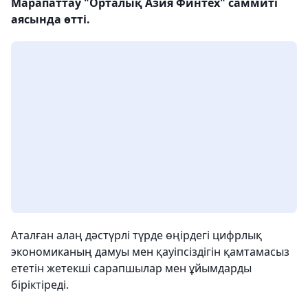
Марапаттау "Орталық Азия Финтех" саммиті
аясында өтті.
Аталған алаң дәстүрлі түрде өңірдегі цифрлық
экономиканың дамуы мен қауіпсіздігін қамтамасыз
ететін жетекші сарапшылар мен ұйымдарды
біріктіреді.