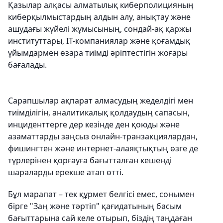
Қазылар алқасы алматылық киберполицияның
киберқылмыстардың алдын алу, анықтау және
ашудағы жүйелі жұмысының, сондай-ақ қаржы
институттары, IT-компаниялар және қоғамдық
ұйымдармен өзара тиімді әріптестігін жоғары
бағалады.
Сарапшылар ақпарат алмасудың жеделдігі мен
тиімділігін, аналитикалық қолдаудың сапасын,
инциденттерге дер кезінде ден қоюды және
азаматтарды заңсыз онлайн-транзакциялардан,
фишингтен және интернет-алаяқтықтың өзге де
түрлерінен қорғауға бағытталған кешенді
шараларды ерекше атап өтті.
Бұл марапат – тек құрмет белгісі емес, сонымен
бірге "Заң және тәртіп" қағидатының басым
бағыттарына сай келе отырып, біздің таңдаған