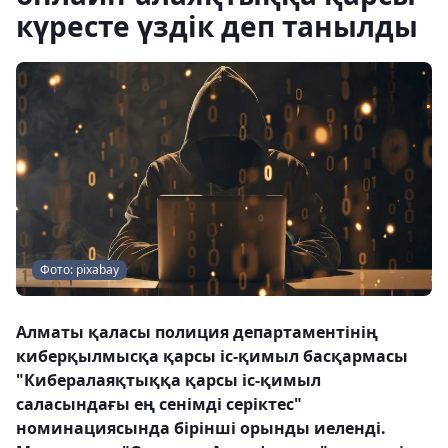
күресте үздік деп танылды
Фото: pixabay
Алматы қаласы полиция департаментінің
киберқылмысқа қарсы іс-қимыл басқармасы
"Кибералаяқтыққа қарсы іс-қимыл
саласындағы ең сенімді серіктес"
номинациясында бірінші орынды иеленді.