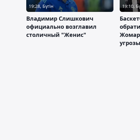
19:28, Бүгін
19:10, Б
Владимир Слишкович
Баскет
официально возглавил
обрати
столичный "Женис"
Жомарт
угрозы