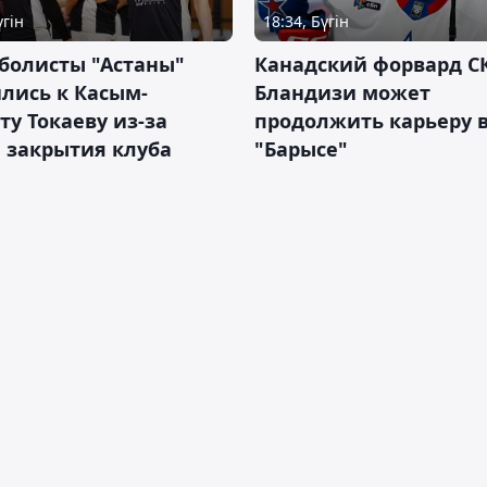
үгін
18:34, Бүгін
болисты "Астаны"
Канадский форвард С
лись к Касым-
Бландизи может
у Токаеву из-за
продолжить карьеру 
 закрытия клуба
"Барысе"