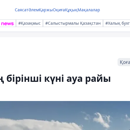
Саясат
Әлем
Қаржы
Оқиға
Құқық
Мақалалар
#Қазақмыс
#Салыстырмалы Қазақстан
#Халық бухг
Қоғ
 бірінші күні ауа райы