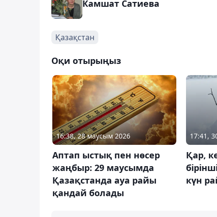
Камшат Сатиева
Қазақстан
Оқи отырыңыз
16:38, 28 маусым 2026
17:41, 
Аптап ыстық пен нөсер
Қар, к
жаңбыр: 29 маусымда
бірінш
Қазақстанда ауа райы
күн р
қандай болады