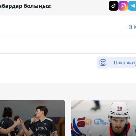
абардар болыңыз:
Пікір жаз