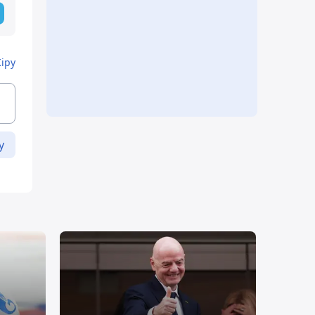
Кіру
у