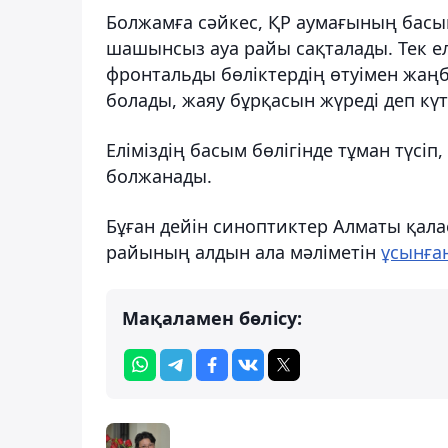
Болжамға сәйкес, ҚР аумағының басы
шашынсыз ауа райы сақталады. Тек ел
фронтальды бөліктердің өтуімен жаң
болады, жаяу бұрқасын жүреді деп күті
Еліміздің басым бөлігінде тұман түсі
болжанады.
Бұған дейін синоптиктер Алматы қала
райының алдын ала мәліметін
ұсынға
Мақаламен бөлісу: