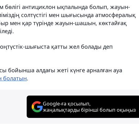
м бөлігі антициклон ықпалында болып, жауын-
іміздің солтүстігі мен шығысында атмосфералық
быр мен қар түрінде жауын-шашын, көктайғақ
леді.
п, оңтүстік-шығыста қатты жел болады деп
сы бойынша алдағы жеті күнге арналған ауа
н болатын
.
Google-ға қосылып,
жаңалықтарды бірінші болып оқыңыз