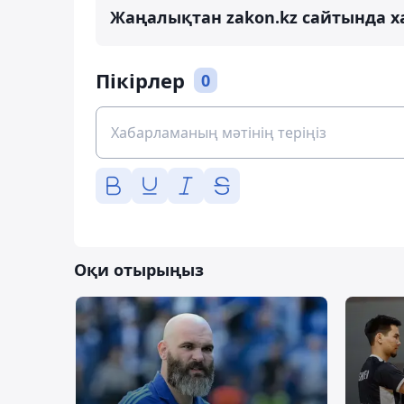
Жаңалықтан zakon.kz сайтында х
Пікірлер
0
Оқи отырыңыз