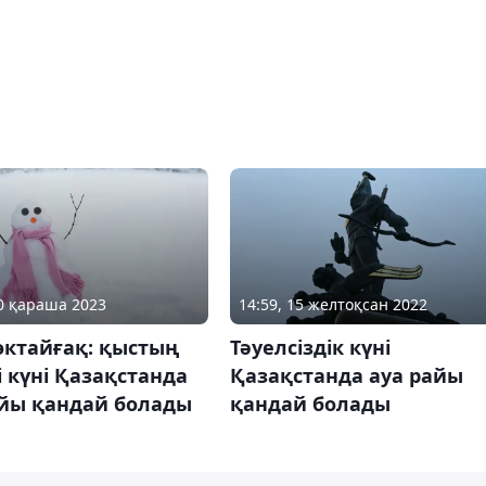
30 қараша 2023
14:59, 15 желтоқсан 2022
өктайғақ: қыстың
Тәуелсіздік күні
і күні Қазақстанда
Қазақстанда ауа райы
айы қандай болады
қандай болады