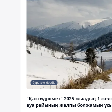
Сурет: wikipedia
"Қазгидромет" 2025 жылдың 1 жел
ауа райының жалпы болжамын ұсын