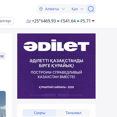
Алматы
Қаз
+25°
$
469.93
€
541.64
₽
5.71
алтері
ам
Соңғы
Танымал