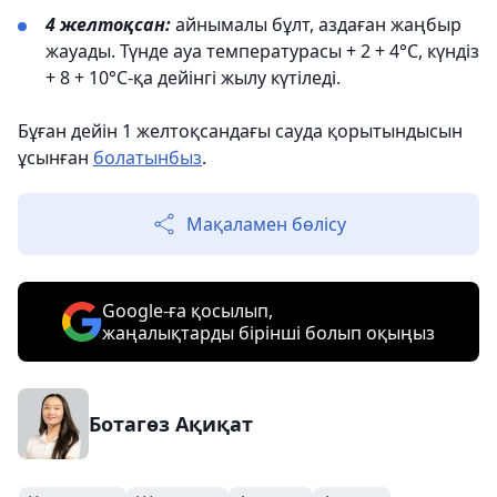
4 желтоқсан:
айнымалы бұлт, аздаған жаңбыр
жауады. Түнде ауа температурасы + 2 + 4°C, күндіз
+ 8 + 10°C-қа дейінгі жылу күтіледі.
Бұған дейін 1 желтоқсандағы сауда қорытындысын
ұсынған
болатынбыз
.
Мақаламен бөлісу
Google-ға қосылып,
жаңалықтарды бірінші болып оқыңыз
Ботагөз Ақиқат