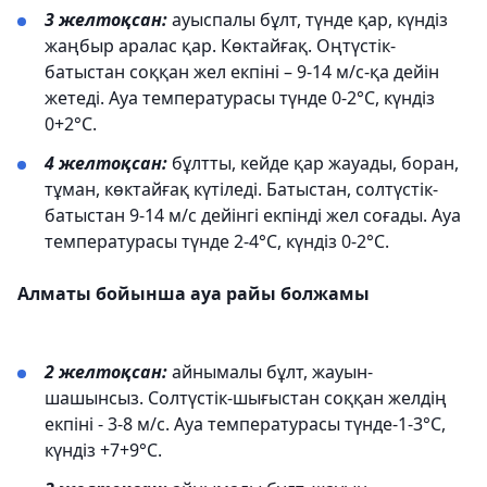
3 желтоқсан:
ауыспалы бұлт, түнде қар, күндіз
жаңбыр аралас қар. Көктайғақ. Оңтүстік-
батыстан соққан жел екпіні – 9-14 м/с-қа дейін
жетеді. Ауа температурасы түнде 0-2°C, күндіз
0+2°C.
4 желтоқсан:
бұлтты, кейде қар жауады, боран,
тұман, көктайғақ күтіледі. Батыстан, солтүстік-
батыстан 9-14 м/с дейінгі екпінді жел соғады. Ауа
температурасы түнде 2-4°C, күндіз 0-2°C.
Алматы бойынша ауа райы болжамы
2 желтоқсан:
айнымалы бұлт, жауын-
шашынсыз. Солтүстік-шығыстан соққан желдің
екпіні - 3-8 м/с. Ауа температурасы түнде-1-3°C,
күндіз +7+9°C.