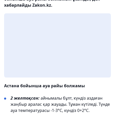
хабарлайды Zakon.kz.
Астана бойынша ауа райы болжамы
2 желтоқсан:
айнымалы бұлт, күндіз аздаған
жаңбыр аралас қар жауады. Тұман күтіледі. Түнде
ауа температурасы -1-3°C, күндіз 0+2°C.