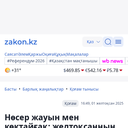
Қаз
Саясат
Әлем
Қаржы
Оқиға
Құқық
Мақалалар
#Референдум-2026
#Қазақстан мақтанышы
+31°
$
469.85
€
542.16
₽
5.78
Басты
Барлық жаңалықтар
Қоғам тынысы
Қоғам
16:49, 01 желтоқсан 2025
Нөсер жауын мен
көктайғақ: желтоқсанның