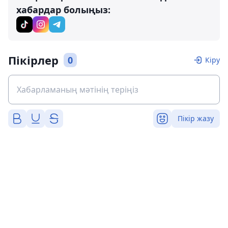
хабардар болыңыз:
Пікірлер
0
Кіру
Пікір жазу