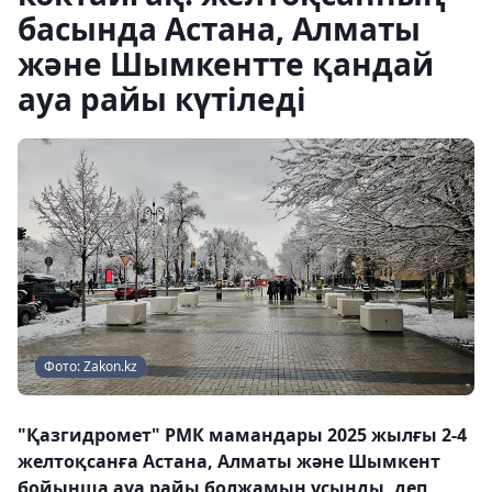
басында Астана, Алматы
және Шымкентте қандай
ауа райы күтіледі
Фото: Zakon.kz
"Қазгидромет" РМК мамандары 2025 жылғы 2-4
желтоқсанға Астана, Алматы және Шымкент
бойынша ауа райы болжамын ұсынды, деп