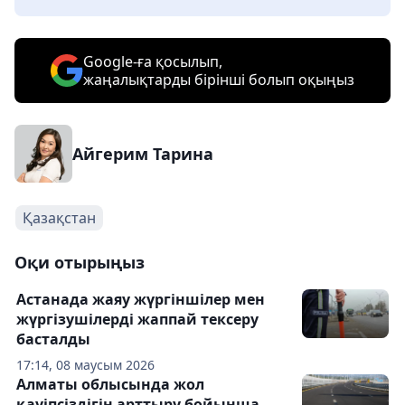
Google-ға қосылып,
жаңалықтарды бірінші болып оқыңыз
Айгерим Тарина
Қазақстан
Оқи отырыңыз
Астанада жаяу жүргіншілер мен
жүргізушілерді жаппай тексеру
басталды
17:14, 08 маусым 2026
Алматы облысында жол
қауіпсіздігін арттыру бойынша