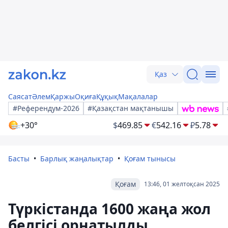
Қаз
Саясат
Әлем
Қаржы
Оқиға
Құқық
Мақалалар
#Референдум-2026
#Қазақстан мақтанышы
+30°
$
469.85
€
542.16
₽
5.78
Басты
Барлық жаңалықтар
Қоғам тынысы
Қоғам
13:46, 01 желтоқсан 2025
Түркістанда 1600 жаңа жол
белгісі орнатылды