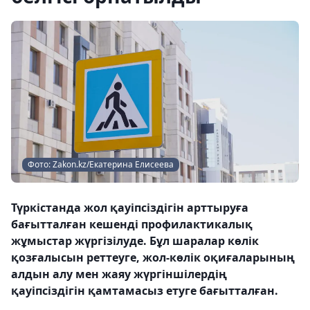
Фото: Zakon.kz/Екатерина Елисеева
Түркістанда жол қауіпсіздігін арттыруға
бағытталған кешенді профилактикалық
жұмыстар жүргізілуде. Бұл шаралар көлік
қозғалысын реттеуге, жол-көлік оқиғаларының
алдын алу мен жаяу жүргіншілердің
қауіпсіздігін қамтамасыз етуге бағытталған.