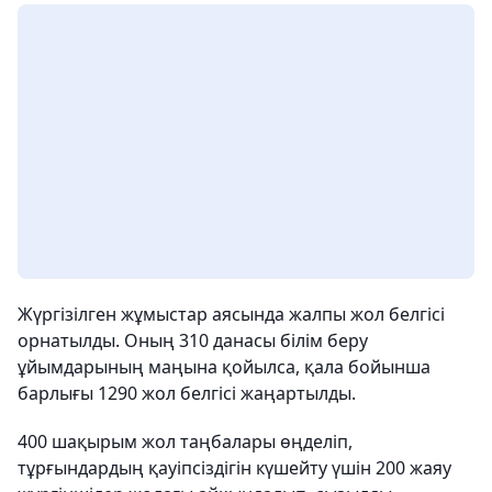
Жүргізілген жұмыстар аясында жалпы жол белгісі
орнатылды. Оның 310 данасы білім беру
ұйымдарының маңына қойылса, қала бойынша
барлығы 1290 жол белгісі жаңартылды.
400 шақырым жол таңбалары өңделіп,
тұрғындардың қауіпсіздігін күшейту үшін 200 жаяу