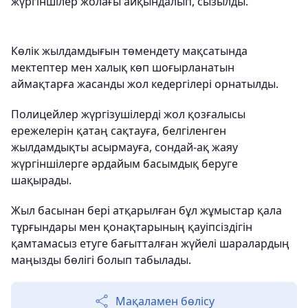
жүргіншілер жолағы айқындалып, сызылды.
Көлік жылдамдығын төмендету мақсатында
мектептер мен халық көп шоғырланатын
аймақтарға жасанды жол кедергілері орнатылды.
Полицейлер жүргізушілерді жол қозғалысы
ережелерін қатаң сақтауға, белгіленген
жылдамдықты асырмауға, сондай-ақ жаяу
жүргіншілерге әрдайым басымдық беруге
шақырады.
Жыл басынан бері атқарылған бұл жұмыстар қала
тұрғындары мен қонақтарының қауіпсіздігін
қамтамасыз етуге бағытталған жүйелі шаралардың
маңызды бөлігі болып табылады.
Мақаламен бөлісу