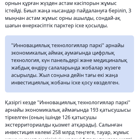
орнын құрған жүзден астам кәсіпорын жұмыс
істейді. Биыл жаңа нысандар пайдалануға беріліп, 3
мыңнан астам жұмыс орны ашылды, сондай-ақ
шағын өнеркәсіптік парктер іске қосылды.
"Инновациялық технологиялар паркі" арнайы
экономикалық аймақ аумағында цифрлық
технология, күн панельдері және медициналық
жабдық өндіру салаларында жобалар жүзеге
асырылды. Жыл соңына дейін тағы екі жаңа
инвестициялық жобаны іске қосу көзделген.
Қазіргі кезде "Инновациялық технологиялар паркі"
арнайы экономикалық аймағында 193 қатысушысы
тіркелген (оның ішінде 126 қатысушы
экстерриториалды қызмет атқарады). Салынған
инвестиция көлемі 258 млрд теңгеге, тауар, жұмыс