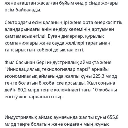
және ағаштан жасалған бұйым өндірісінде жоғары
өсім байқалады.
Сектордағы өсім қаланың ірі және орта өнеркәсіптік
алаңдарындағы өнім өндіру көлемінің артуымен
қамтамасыз етілді. Бұған дилерлер, құрылыс
компаниялары және сауда желілері тарапынан
тапсырыстың көбеюі де ықпал етті.
Жыл басынан бері индустриялық аймақта және
"Инновациялық технологиялар паркі" арнайы
экономикалық аймағында жалпы құны 225,3 млрд
теңге болатын 8 жоба іске қосылды. Жыл соңына
дейін 80,2 млрд теңге көлеміндегі тағы 10 жобаны
енгізу жоспарланып отыр.
Индустриялық аймақ аумағында жалпы құны 655,8
млрд теңге болатын және ондаған мың жұмыс