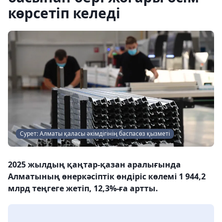
көрсетіп келеді
Сурет: Алматы қаласы әкімдігінің баспасөз қызметі
2025 жылдың қаңтар-қазан аралығында
Алматының өнеркәсіптік өндіріс көлемі 1 944,2
млрд теңгеге жетіп, 12,3%-ға артты.