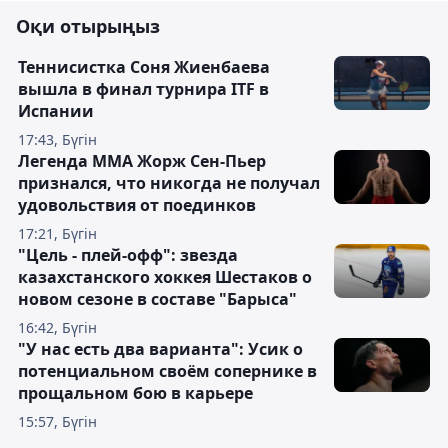
Оқи отырыңыз
Теннисистка Соня Жиенбаева
вышла в финал турнира ITF в
Испании
17:43, Бүгін
Легенда ММА Жорж Сен-Пьер
признался, что никогда не получал
удовольствия от поединков
17:21, Бүгін
"Цель - плей-офф": звезда
казахстанского хоккея Шестаков о
новом сезоне в составе "Барыса"
16:42, Бүгін
"У нас есть два варианта": Усик о
потенциальном своём сопернике в
прощальном бою в карьере
15:57, Бүгін