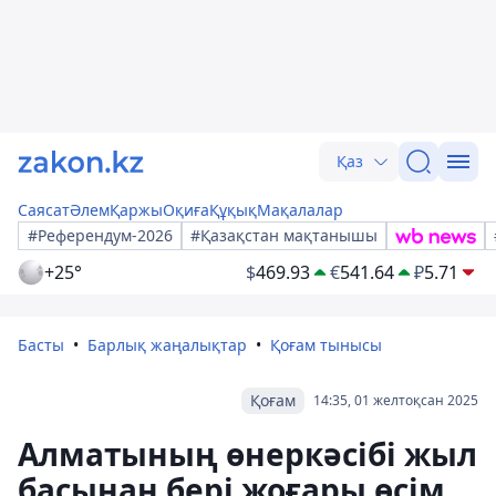
Қаз
Саясат
Әлем
Қаржы
Оқиға
Құқық
Мақалалар
#Референдум-2026
#Қазақстан мақтанышы
+25°
$
469.93
€
541.64
₽
5.71
Басты
Барлық жаңалықтар
Қоғам тынысы
Қоғам
14:35, 01 желтоқсан 2025
Алматының өнеркәсібі жыл
басынан бері жоғары өсім