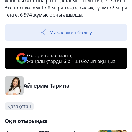
және қызмет өндірісінің көлемі 1 трлн теңгеге жетті.
Экспорт көлемі 17,8 млрд теңге, салық түсімі 72 млрд
теңге, 6 974 жұмыс орны ашылды.
Мақаламен бөлісу
Google-ға қосылып,
жаңалықтарды бірінші болып оқыңыз
Айгерим Тарина
Қазақстан
Оқи отырыңыз