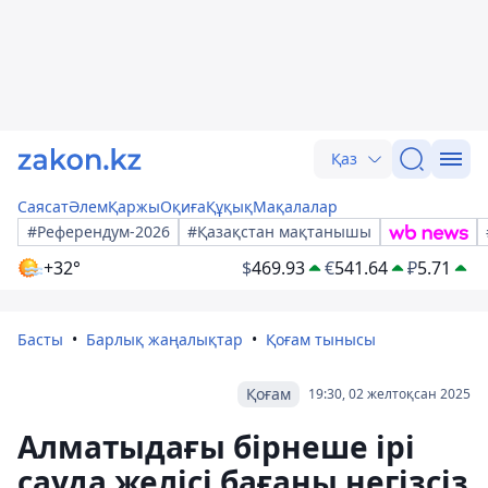
Қаз
Саясат
Әлем
Қаржы
Оқиға
Құқық
Мақалалар
#Референдум-2026
#Қазақстан мақтанышы
+32°
$
469.93
€
541.64
₽
5.71
Басты
Барлық жаңалықтар
Қоғам тынысы
Қоғам
19:30, 02 желтоқсан 2025
Алматыдағы бірнеше ірі
сауда желісі бағаны негізсіз