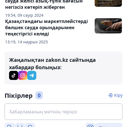
сауда желісі азық-түлік бағасын
негізсіз көтеріп жіберген
19:54, 09 сәуір 2024
Қазақстандағы маркетплейстерді
бөлшек сауда орындарымен
теңестіргісі келеді
13:19, 14 наурыз 2025
Жаңалықтан zakon.kz сайтында
хабардар болыңыз:
Пікірлер
0
Кіру