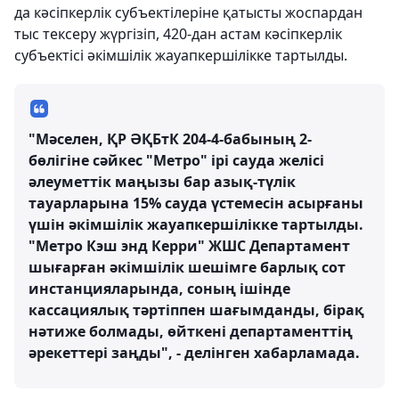
да кәсіпкерлік субъектілеріне қатысты жоспардан
тыс тексеру жүргізіп, 420-дан астам кәсіпкерлік
субъектісі әкімшілік жауапкершілікке тартылды.
"Мәселен, ҚР ӘҚБтК 204-4-бабының 2-
бөлігіне сәйкес "Метро" ірі сауда желісі
әлеуметтік маңызы бар азық-түлік
тауарларына 15% сауда үстемесін асырғаны
үшін әкімшілік жауапкершілікке тартылды.
"Метро Кэш энд Керри" ЖШС Департамент
шығарған әкімшілік шешімге барлық сот
инстанцияларында, соның ішінде
кассациялық тәртіппен шағымданды, бірақ
нәтиже болмады, өйткені департаменттің
әрекеттері заңды", - делінген хабарламада.