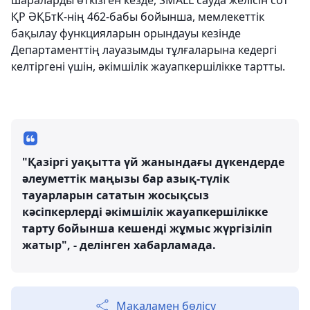
шараларды өткізген кезде, SMALL сауда желісін сот
ҚР ӘҚБтК-нің 462-бабы бойынша, мемлекеттік
бақылау функцияларын орындауы кезінде
Департаменттің лауазымды тұлғаларына кедергі
келтіргені үшін, әкімшілік жауапкершілікке тартты.
"Қазіргі уақытта үй жанындағы дүкендерде
әлеуметтік маңызы бар азық-түлік
тауарларын сататын жосықсыз
кәсіпкерлерді әкімшілік жауапкершілікке
тарту бойынша кешенді жұмыс жүргізіліп
жатыр", - делінген хабарламада.
Мақаламен бөлісу