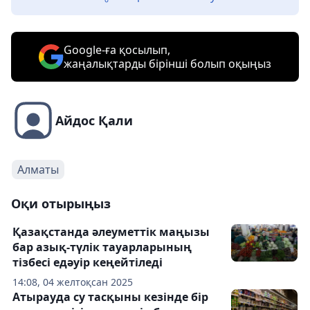
Google-ға қосылып,
жаңалықтарды бірінші болып оқыңыз
Айдос Қали
Алматы
Оқи отырыңыз
Қазақстанда әлеуметтік маңызы
бар азық-түлік тауарларының
тізбесі едәуір кеңейтіледі
14:08, 04 желтоқсан 2025
Атырауда су тасқыны кезінде бір