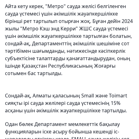
Айта кету керек, "Метро" сауда желісі белгіленген
сауда үстемесі үшін әкімшілік жауапкершілікке
бірінші рет тартылып отырған жоқ. Бұған дейін 2024
жылы "Метро Кэш энд Керри" ЖШС сауда үстемесі
үшін әкімшілік жауапкершілікке тартылған болатын,
сондай-ақ, Департаменттің әкімшілік шешіміне сот
тәртібімен шағымданды, нәтижесінде кәсіпкерлік
субъектісіне талаптарды қанағаттандырудан, оның
ішінде Қазақстан Республикасының Жоғарғы
сотымен бас тартылды.
Сондай-ақ, Алматы қаласының Small және Toimart
сияқты ірі сауда желілері сауда үстемесінің 15%
асқаны үшін әкімшілік жауапкершілікке тартылды.
Одан бөлек Департамент мемлекеттік бақылау
функцияларын іске асыру бойынша кешенді іс-