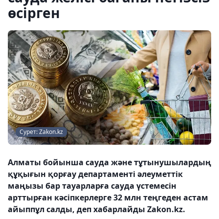
өсірген
Сурет: Zakon.kz
Алматы бойынша сауда және тұтынушылардың
құқығын қорғау департаменті әлеуметтік
маңызы бар тауарларға сауда үстемесін
арттырған кәсіпкерлерге 32 млн теңгеден астам
айыппұл салды, деп хабарлайды Zakon.kz.