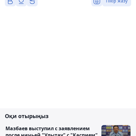
Пікір жазу
Оқи отырыңыз
Мазбаев выступил с заявлением
после ничьей "Улытау" с "Каспием"