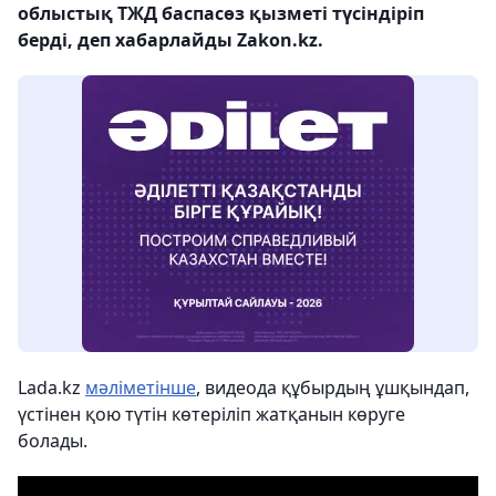
облыстық ТЖД баспасөз қызметі түсіндіріп
берді, деп хабарлайды Zakon.kz.
Lada.kz
мәліметінше
, видеода құбырдың ұшқындап,
үстінен қою түтін көтеріліп жатқанын көруге
болады.