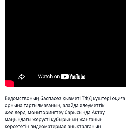
Ведомствоның баспасөз қызметі ТЖД күштері оқиға
орнына тартылмағанын, алайда әлеуметтік
желілерді мониторингтеу барысында Ақтау
маңындағы жерүсті құбырының жанғанын
көрсететін видеоматериал анықталғанын