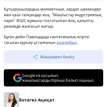
Құтқарушылардың мәліметінше, зардап шеккендер
мен қаза тапқандар жоқ. "Маңғыстау индустриялық
паркі" ЖШС жұмысы тоқтатылған жоқ, қалыпты
режимде жалғасып жатыр.
Бұған дейін Павлодарда синтетикалық есірткі
тасыған курьер ұсталғанын
жазғанбыз
.
Мақаламен бөлісу
Google-ға қосылып,
жаңалықтарды бірінші болып оқыңыз
Ботагөз Ақиқат