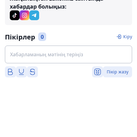
хабардар болыңыз:
Пікірлер
0
Кіру
Пікір жазу