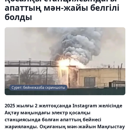
апаттың мән-жайы белгілі
болды
Сурет: бейнежазба скриншоты
2025 жылғы 2 желтоқсанда Instagram желісінде
Ақтау маңындағы электр қосалқы
станциясында болған апаттың бейнесі
жарияланды. Оқиғаның мән-жайын Маңғыстау