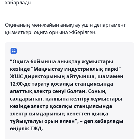
хабарлады.
Оқиғаның мән-жайын анықтау үшін департамент
қызметкері оқиға орнына жіберілген.
"Оқиға бойынша анықтау жұмыстары
кезінде "Маңғыстау индустриялық паркі"
ЖШС директорының айтуынша, шамамен
12:00-де тарату қосалқы станциясында
апаттық электр сөнуі болған. Соның
салдарынан, қалпына келтіру жұмыстары
кезінде электр қосалқы станциясында
электр сымдарының кенеттен қысқа
тұйықталуы орын алған", – деп хабарлады
өңірлік ТЖД.