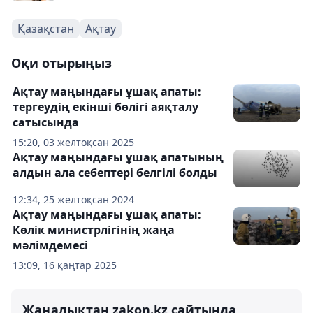
Қазақстан
Ақтау
Оқи отырыңыз
Ақтау маңындағы ұшақ апаты:
тергеудің екінші бөлігі аяқталу
сатысында
15:20, 03 желтоқсан 2025
Ақтау маңындағы ұшақ апатының
алдын ала себептері белгілі болды
12:34, 25 желтоқсан 2024
Ақтау маңындағы ұшақ апаты:
Көлік министрлігінің жаңа
мәлімдемесі
13:09, 16 қаңтар 2025
Жаңалықтан zakon.kz сайтында