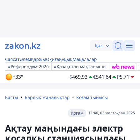
Қаз
Саясат
Әлем
Қаржы
Оқиға
Құқық
Мақалалар
#Референдум-2026
#Қазақстан мақтанышы
+33°
$
469.93
€
541.64
₽
5.71
Басты
Барлық жаңалықтар
Қоғам тынысы
Қоғам
11:46, 03 желтоқсан 2025
Ақтау маңындағы электр
қосалқы станциясындағы