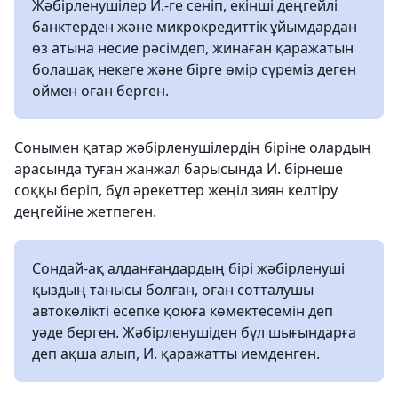
Жәбірленушілер И.-ге сеніп, екінші деңгейлі
банктерден және микрокредиттік ұйымдардан
өз атына несие рәсімдеп, жинаған қаражатын
болашақ некеге және бірге өмір сүреміз деген
оймен оған берген.
Сонымен қатар жәбірленушілердің біріне олардың
арасында туған жанжал барысында И. бірнеше
соққы беріп, бұл әрекеттер жеңіл зиян келтіру
деңгейіне жетпеген.
Сондай-ақ алданғандардың бірі жәбірленуші
қыздың танысы болған, оған сотталушы
автокөлікті есепке қоюға көмектесемін деп
уәде берген. Жәбірленушіден бұл шығындарға
деп ақша алып, И. қаражатты иемденген.