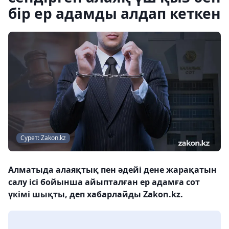
бір ер адамды алдап кеткен
Сурет: Zakon.kz
Алматыда алаяқтық пен әдейі дене жарақатын
салу ісі бойынша айыпталған ер адамға сот
үкімі шықты, деп хабарлайды Zakon.kz.