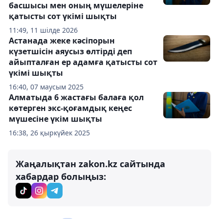
басшысы мен оның мүшелеріне
қатысты сот үкімі шықты
11:49, 11 шілде 2026
Астанада жеке кәсіпорын
күзетшісін аяусыз өлтірді деп
айыпталған ер адамға қатысты сот
үкімі шықты
16:40, 07 маусым 2025
Алматыда 6 жастағы балаға қол
көтерген экс-қоғамдық кеңес
мүшесіне үкім шықты
16:38, 26 қыркүйек 2025
Жаңалықтан zakon.kz сайтында
хабардар болыңыз: