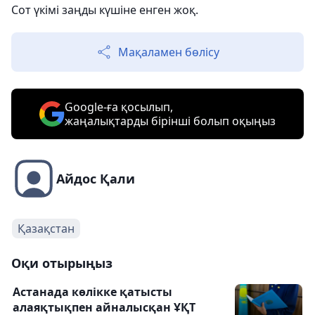
Сот үкімі заңды күшіне енген жоқ.
Мақаламен бөлісу
Google-ға қосылып,
жаңалықтарды бірінші болып оқыңыз
Айдос Қали
Қазақстан
Оқи отырыңыз
Астанада көлікке қатысты
алаяқтықпен айналысқан ҰҚТ