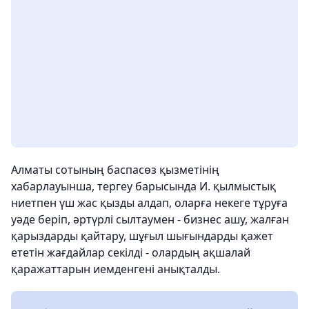
Алматы сотының баспасөз қызметінің
хабарлауынша, тергеу барысында И. қылмыстық
ниетпен үш жас қызды алдап, оларға некеге тұруға
уәде беріп, әртүрлі сылтаумен - бизнес ашу, жалған
қарыздарды қайтару, шұғыл шығындарды қажет
ететін жағдайлар секілді - олардың ақшалай
қаражаттарын иемденгені анықталды.