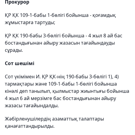
Прокурор
ҚР ҚК 109-1-бабы 1-бөлігі бойынша - қоғамдық
жұмыстарға тартуды;
ҚР ҚК 190-бабы 3-бөлігі бойынша - 4 жыл 8 ай бас
бостандығынан айыру жазасын тағайындауды
сұрады.
Сот шешімі
Сот үкімімен И. ҚР ҚК-нің 190-бабы 3-бөлігі 1), 4)
тармақтары және 109-1-бабы 1-бөлігі бойынша
кінәлі деп танылып, қылмыстар жиынтығы бойынша
4 жыл 6 ай мерзімге бас бостандығынан айыру
жазасы тағайындалды.
Жәбірленушілердің азаматтық талаптары
қанағаттандырылды.