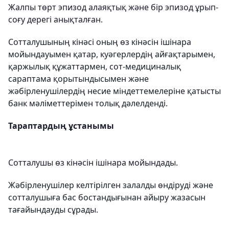
Жалпы төрт эпизод алаяқтық және бір эпизод ұрып-
соғу дерегі анықталған.
Сотталушының кінәсі оның өз кінәсін ішінара
мойындауымен қатар, куәгерлердің айғақтарымен,
қаржылық құжаттармен, сот-медициналық
сараптама қорытындысымен және
жәбірленушілердің несие міндеттемелеріне қатысты
банк мәліметтерімен толық дәлелденді.
Тараптардың ұстанымы
Сотталушы өз кінәсін ішінара мойындады.
Жәбірленушілер келтірілген залалды өндіруді және
сотталушыға бас бостандығынан айыру жазасын
тағайындауды сұрады.