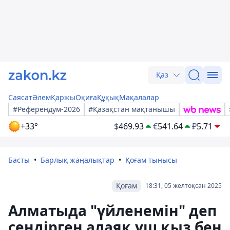
Қаз
Саясат
Әлем
Қаржы
Оқиға
Құқық
Мақалалар
#Референдум-2026
#Қазақстан мақтанышы
+33°
$
469.93
€
541.64
₽
5.71
Басты
Барлық жаңалықтар
Қоғам тынысы
Қоғам
18:31, 05 желтоқсан 2025
Алматыда "үйленемін" деп
сендірген алаяқ үш қыз бен