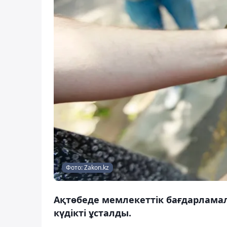
Фото: Zakon.kz
Ақтөбеде мемлекеттік бағдарлама
күдікті ұсталды.