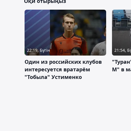
Оқи отырыңыз
22:19, Бүгін
21:54, Б
Один из российских клубов
"Туран
интересуется вратарём
М" в м
"Тобыла" Устименко