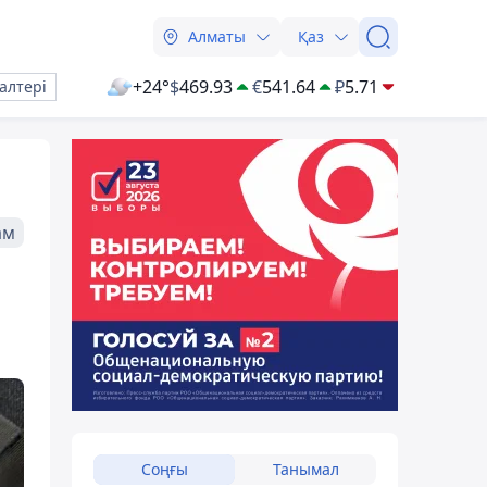
Алматы
Қаз
+24°
$
469.93
€
541.64
₽
5.71
алтері
ам
Соңғы
Танымал