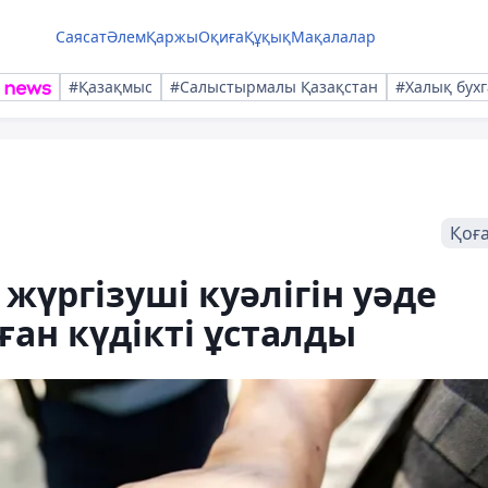
Саясат
Әлем
Қаржы
Оқиға
Құқық
Мақалалар
#Қазақмыс
#Салыстырмалы Қазақстан
#Халық бухг
Қоғ
жүргізуші куәлігін уәде
ған күдікті ұсталды