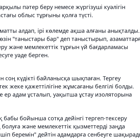
арқылы пәтер беру немесе жүргізуші куәлігін
астағы облыс тұрғыны қолға түсті.
аматты алдап, ірі көлемде ақша алғаны анықталды.
 өзін "таныстары бар" деп таныстырып, азаматтар
беру және мемлекеттік тұрғын үй бағдарламасы
суге уәде берген.
н соң күдікті байланысқа шықпаған. Тергеу
к жеке қажеттілігіне жұмсағаны белгілі болды.
е ер адам ұсталып, уақытша ұстау изоляторына
қ бабы бойынша сотқа дейінгі тергеп-тексеру
қ болуға және мемлекеттік қызметтерді заңда
ешіп беремін" дейтін адамдарға сенбеуге шақырад