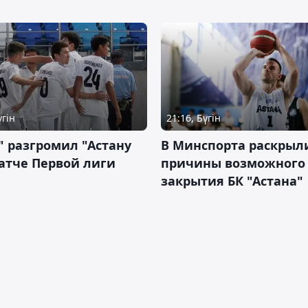
үгін
21:16, Бүгін
" разгромил "Астану
В Минспорта раскрыл
атче Первой лиги
причины возможного
закрытия БК "Астана"