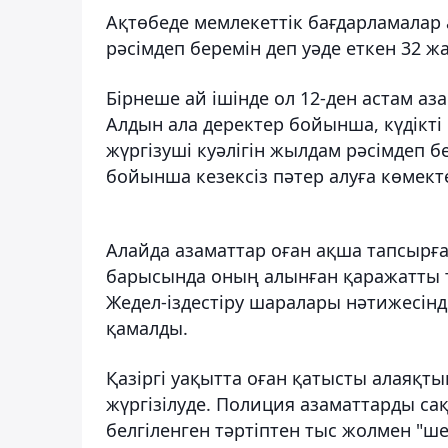
Ақтөбеде мемлекеттік бағдарламалар 
рәсімдеп беремін деп уәде еткен 32 ж
Бірнеше ай ішінде ол 12-ден астам аз
Алдын ала деректер бойынша, күдікті
жүргізуші куәлігін жылдам рәсімдеп 
бойынша кезексіз пәтер алуға көмекте
Алайда азаматтар оған ақша тапсырға
барысында оның алынған қаражатты те
Жедел-іздестіру шаралары нәтижесінд
қамалды.
Қазіргі уақытта оған қатысты алаяқты
жүргізілуде. Полиция азаматтарды са
белгіленген тәртіптен тыс жолмен "ш