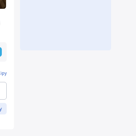
і
Кіру
у