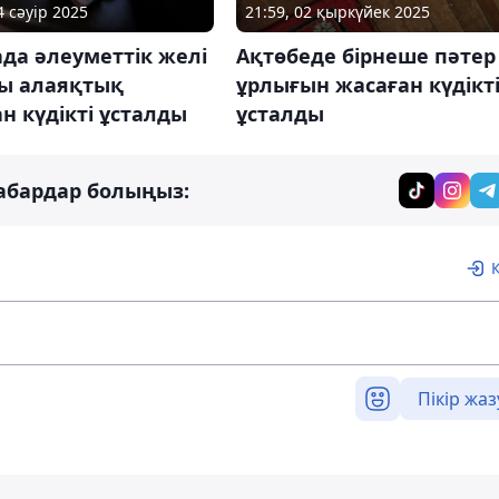
4 сәуір 2025
21:59, 02 қыркүйек 2025
да әлеуметтік желі
Ақтөбеде бірнеше пәтер
ы алаяқтық
ұрлығын жасаған күдікт
н күдікті ұсталды
ұсталды
абардар болыңыз:
Пікір жаз