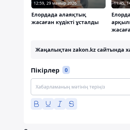
12:59, 29 мамыр 2026
11:45, 1
Елордада алаяқтық
Елорда
жасаған күдікті ұсталды
арқыл
жасаға
Жаңалықтан zakon.kz сайтында х
Пікірлер
0