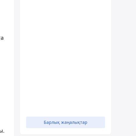
ға
Барлық жаңалықтар
ы.