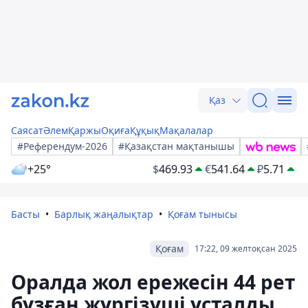
Қаз
Саясат
Әлем
Қаржы
Оқиға
Құқық
Мақалалар
#Референдум-2026
#Қазақстан мақтанышы
+25°
$
469.93
€
541.64
₽
5.71
Басты
Барлық жаңалықтар
Қоғам тынысы
Қоғам
17:22, 09 желтоқсан 2025
Оралда жол ережесін 44 рет
бұзған жүргізуші ұсталды