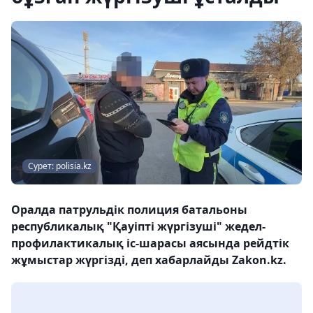
Сурет: polisia.kz
Оралда патрульдік полиция батальоны
республикалық "Қауіпті жүргізуші" жедел-
профилактикалық іс-шарасы аясында рейдтік
жұмыстар жүргізді, деп хабарлайды Zakon.kz.