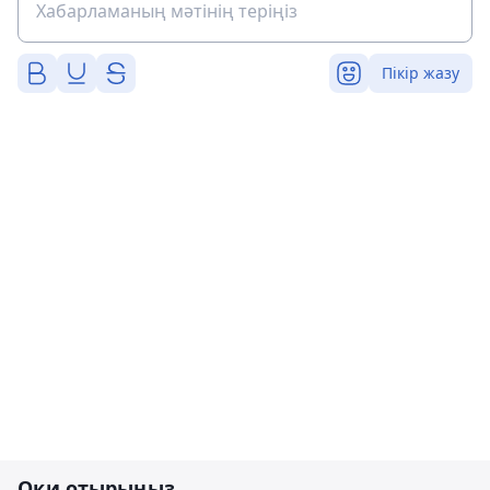
Пікір жазу
Оқи отырыңыз