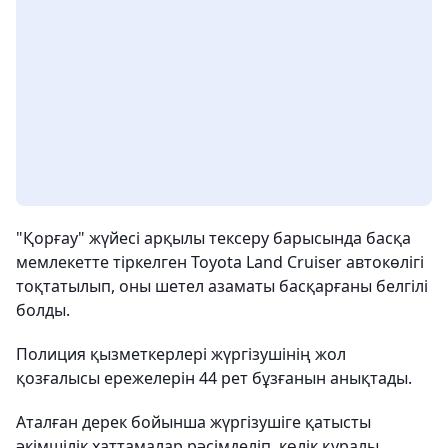
"Қорғау" жүйесі арқылы тексеру барысында басқа
мемлекетте тіркелген Toyota Land Cruiser автокөлігі
тоқтатылып, оны шетел азаматы басқарғаны белгілі
болды.
Полиция қызметкерлері жүргізушінің жол
қозғалысы ережелерін 44 рет бұзғанын анықтады.
Аталған дерек бойынша жүргізушіге қатысты
әкімшілік хаттамалар рәсімделіп, көлік құралы