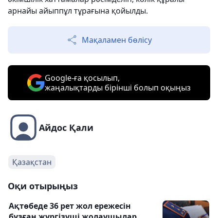
арнайы айыппұл тұрағына қойылды.
Мақаламен бөлісу
Google-ға қосылып,
жаңалықтарды бірінші болып оқыңыз
Айдос Қали
Қазақстан
Оқи отырыңыз
Ақтөбеде 36 рет жол ережесін
бұзған жүргізуші жолаушылар