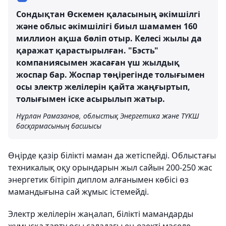
Сондықтан Өскемен қаласының әкімшілгі
және облыс әкімшілігі биыл шамамен 160
миллион ақша бөліп отыр. Келесі жылы да
қаражат қарастырылған. "Бэсть"
компаниясымен жасаған үш жылдық
жоспар бар. Жоспар төңірегінде толығымен
осы электр желілерін қайта жаңғыртып,
толығымен іске асырылып жатыр.
Нұрлан Рамазанов, облыстық Энергетика және ТҮКШ
басқармасының басшысы
Өңірде қазір білікті маман да жетіспейді. Облыстағы
техникалық оқу орындарын жыл сайын 200-250 жас
энергетик бітіріп диплом алғанымен көбісі өз
мамандығына сай жұмыс істемейді.
Электр желілерін жаңалап, білікті мамандарды