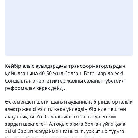
Кейбір алыс ауылдардағы трансформаторлардың
қойылғанына 40-50 жыл болған. Бағандар да ескі.
Сондықтан энергетиктер жалпы саланы түбегейлі
реформалау керек дейді.
Өскемендегі шеткі шағын ауданның бірінде орталық
электр желісі үзіліп, жеке үйлердің бірінде пештен
ақау шықты. Үш балалы жас отбасында ешкім
зардап шекпеген. Ал оқыс оқиға болған үйге қала
әкімі барып жағдаймен танысып, уақытша тұруға