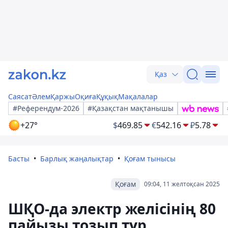
Қаз
Саясат
Әлем
Қаржы
Оқиға
Құқық
Мақалалар
#Референдум-2026
#Қазақстан мақтанышы
+27°
$
469.85
€
542.16
₽
5.78
Басты
Барлық жаңалықтар
Қоғам тынысы
Қоғам
09:04, 11 желтоқсан 2025
ШҚО-да электр желісінің 80
пайызы тозып тұр