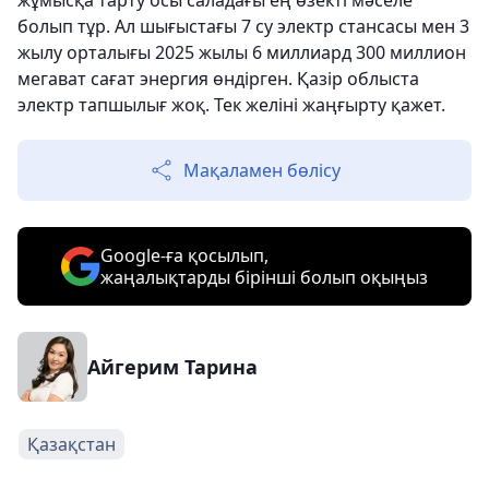
жұмысқа тарту осы саладағы ең өзекті мәселе
болып тұр. Ал шығыстағы 7 су электр стансасы мен 3
жылу орталығы 2025 жылы 6 миллиард 300 миллион
мегават сағат энергия өндірген. Қазір облыста
электр тапшылығ жоқ. Тек желіні жаңғырту қажет.
Мақаламен бөлісу
Google-ға қосылып,
жаңалықтарды бірінші болып оқыңыз
Айгерим Тарина
Қазақстан