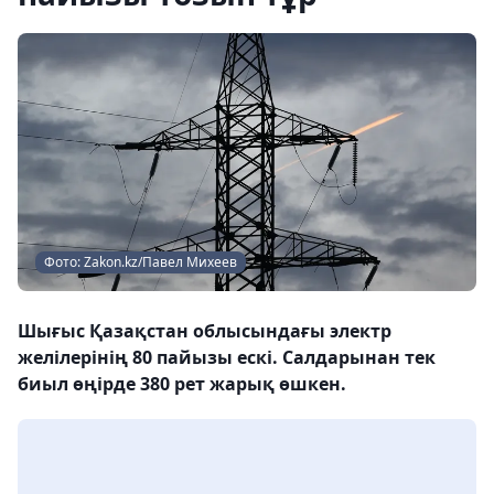
Фото: Zakon.kz/Павел Михеев
Шығыс Қазақстан облысындағы электр
желілерінің 80 пайызы ескі. Салдарынан тек
биыл өңірде 380 рет жарық өшкен.