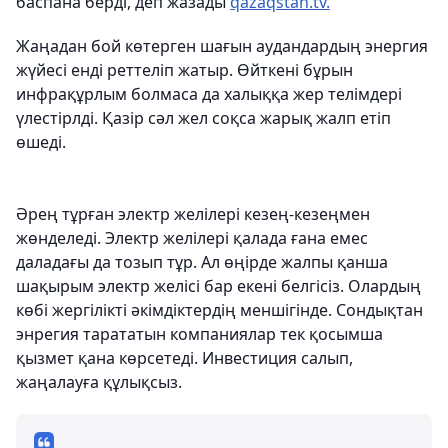
баспана берді, деп жазады
qazaqstan.tv.
Жаңадан бой көтерген шағын аудандардың энергия
жүйесі енді реттеліп жатыр. Өйткені бұрын
инфрақұрлым болмаса да халыққа жер телімдері
үлестірлді. Қазір сәл жел соқса жарық жалп етіп
өшеді.
Әрең тұрған электр желілері кезең-кезеңмен
жөнделеді. Электр желілері қалада ғана емес
даладағы да тозып тұр. Ал өңірде жалпы қанша
шақырым электр желісі бар екені белгісіз. Олардың
көбі жергілікті әкімдіктердің меншігінде. Сондықтан
энрегия тарататын компаниялар тек қосымша
қызмет қана көрсетеді. Инвестиция салып,
жаңалауға құлықсыз.