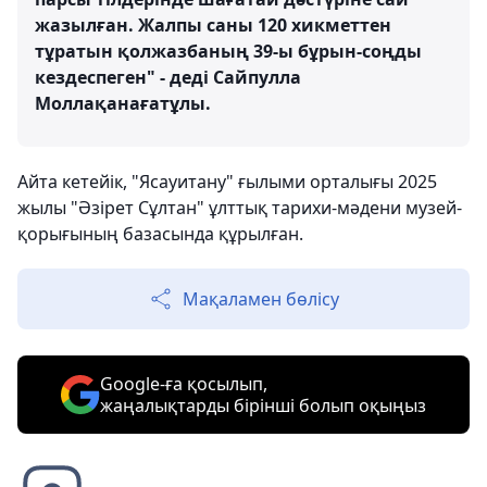
жазылған. Жалпы саны 120 хикметтен
тұратын қолжазбаның 39-ы бұрын-соңды
кездеспеген" - деді Сайпулла
Моллақанағатұлы.
Айта кетейік, "Ясауитану" ғылыми орталығы 2025
жылы "Әзірет Сұлтан" ұлттық тарихи-мәдени музей-
қорығының базасында құрылған.
Мақаламен бөлісу
Google-ға қосылып,
жаңалықтарды бірінші болып оқыңыз