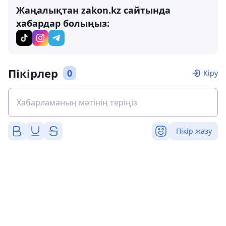
Жаңалықтан zakon.kz сайтында
хабардар болыңыз:
Пікірлер
0
Кіру
Пікір жазу