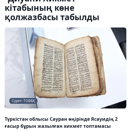
кітабының көне
қолжазбасы табылды
Сурет: ТОӘБҚ
Түркістан облысы Сауран өңірінде Ясауидің 2
ғасыр бұрын жазылған хикмет топтамасы