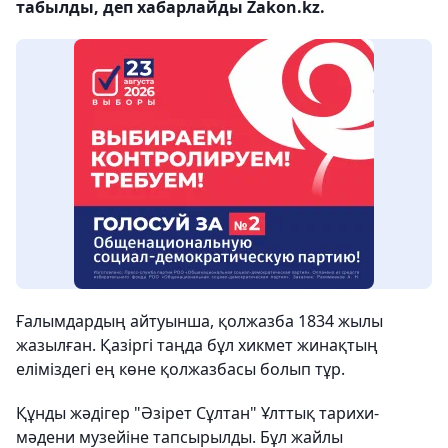
табылды, деп хабарлайды Zakon.kz.
Ғалымдардың айтуынша, қолжазба 1834 жылы
жазылған. Қазіргі таңда бұл хикмет жинақтың
еліміздегі ең көне қолжазбасы болып тұр.
Құнды жәдігер "Әзірет Сұлтан" Ұлттық тарихи-
мәдени музейіне тапсырылды. Бұл жайлы