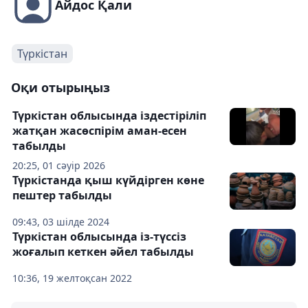
Айдос Қали
Түркістан
Оқи отырыңыз
Түркістан облысында іздестіріліп
жатқан жасөспірім аман-есен
табылды
20:25, 01 сәуір 2026
Түркістанда қыш күйдірген көне
пештер табылды
09:43, 03 шілде 2024
Түркістан облысында із-түссіз
жоғалып кеткен әйел табылды
10:36, 19 желтоқсан 2022