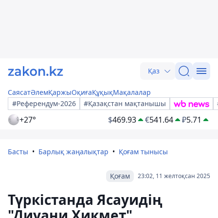
Қаз
Саясат
Әлем
Қаржы
Оқиға
Құқық
Мақалалар
#Референдум-2026
#Қазақстан мақтанышы
+27°
$
469.93
€
541.64
₽
5.71
Басты
Барлық жаңалықтар
Қоғам тынысы
Қоғам
23:02, 11 желтоқсан 2025
Түркістанда Ясауидің
"Диуани Хикмет"