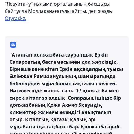
"Ясауитану" ғылыми орталығының басшысы
Сайпулла Моллақанағатұлы айтты, деп жазды
Otyrar.kz.
"Аталған қолжазбаға саурандық Еркін
Сапаровтың бастамасымен қол жеткіздік.
Бірнеше көне кітап Еркін ақсақалдың туысы
Әлімжан Рамазанұлының шаңырағында
бабалардан мұра болып сақталып келген.
Нәтижесінде жалпы саны 17 қолжазба мен
сирек кітаптар алдық. Солардың ішінде бір
қолжазбаның Қожа Ахмет Ясауидің
хикметтер жинағы екендігі анықталып
отыр. Кітаптың қағазы қалың әрі
мұқабасында таңбасы бар. Қолжазба араб-
парсы тілдерінде шағатай дәстүріне сай