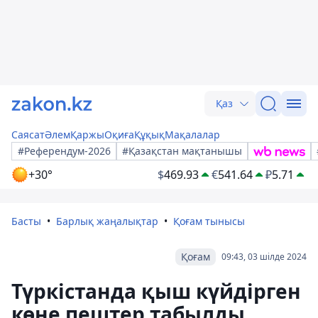
Қаз
Саясат
Әлем
Қаржы
Оқиға
Құқық
Мақалалар
#Референдум-2026
#Қазақстан мақтанышы
+30°
$
469.93
€
541.64
₽
5.71
Басты
Барлық жаңалықтар
Қоғам тынысы
Қоғам
09:43, 03 шілде 2024
Түркістанда қыш күйдірген
көне пештер табылды