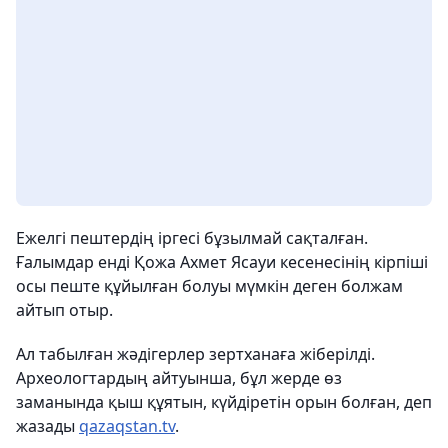
Ежелгі пештердің іргесі бұзылмай сақталған.
Ғалымдар енді Қожа Ахмет Ясауи кесенесінің кірпіші
осы пеште құйылған болуы мүмкін деген болжам
айтып отыр.
Ал табылған жәдігерлер зертханаға жіберілді.
Археологтардың айтуынша, бұл жерде өз
заманында қыш құятын, күйдіретін орын болған, деп
жазады
qazaqstan.tv
.