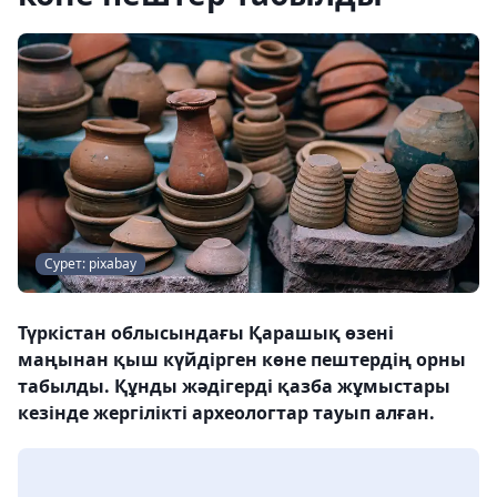
Сурет: pixabay
Түркістан облысындағы Қарашық өзені
маңынан қыш күйдірген көне пештердің орны
табылды. Құнды жәдігерді қазба жұмыстары
кезінде жергілікті археологтар тауып алған.