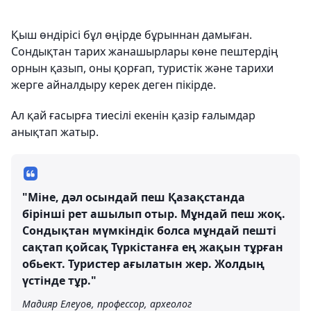
Қыш өндірісі бұл өңірде бұрыннан дамыған.
Сондықтан тарих жанашырлары көне пештердің
орнын қазып, оны қорғап, туристік және тарихи
жерге айналдыру керек деген пікірде.
Ал қай ғасырға тиесілі екенін қазір ғалымдар
анықтап жатыр.
"Міне, дәл осындай пеш Қазақстанда
бірінші рет ашылып отыр. Мұндай пеш жоқ.
Сондықтан мүмкіндік болса мұндай пешті
сақтап қойсақ Түркістанға ең жақын тұрған
обьект. Туристер ағылатын жер. Жолдың
үстінде тұр."
Мадияр Елеуов, профессор, археолог