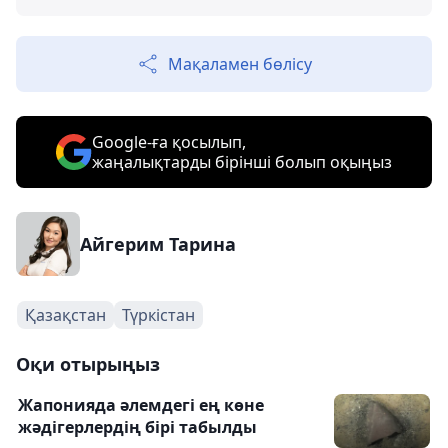
Мақаламен бөлісу
Google-ға қосылып,
жаңалықтарды бірінші болып оқыңыз
Айгерим Тарина
Қазақстан
Түркістан
Оқи отырыңыз
Жапонияда әлемдегі ең көне
жәдігерлердің бірі табылды