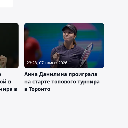
23:28, 07 тамыз 2026
о
Анна Данилина проиграла
ой в
на старте топового турнира
нира в
в Торонто