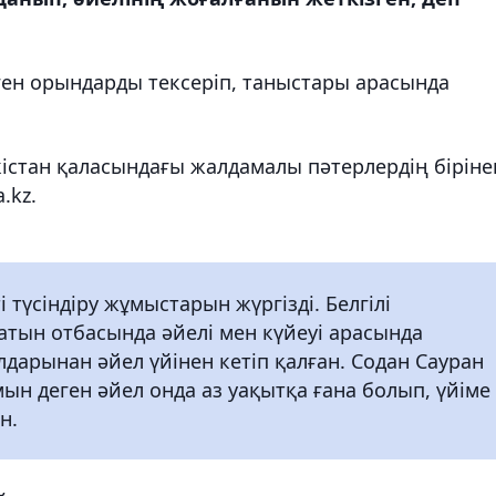
ген орындарды тексеріп, таныстары арасында
ркістан қаласындағы жалдамалы пәтерлердің біріне
a.kz.
 түсіндіру жұмыстарын жүргізді. Белгілі
атын отбасында әйелі мен күйеуі арасында
лдарынан әйел үйінен кетіп қалған. Содан Сауран
н деген әйел онда аз уақытқа ғана болып, үйіме
н.