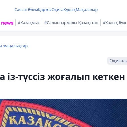
Саясат
Әлем
Қаржы
Оқиға
Құқық
Мақалалар
#Қазақмыс
#Салыстырмалы Қазақстан
#Халық бухг
лы жаңалықтар
Оқиғал
 із-түссіз жоғалып кеткен