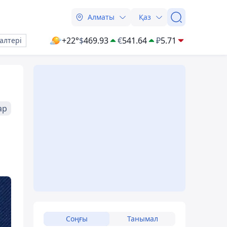
Алматы
Қаз
+22°
$
469.93
€
541.64
₽
5.71
алтері
ар
Соңғы
Танымал