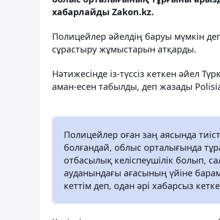
хабарлайды Zakon.kz.
Полицейлер әйелдің баруы мүмкін де
сұрастыру жұмыстарын атқарды.
Нәтижесінде із-түссіз кеткен әйел Тү
аман-есен табылды, деп жазады Polisi
Полицейлер оған заң аясында тиісті
болғандай, облыс орталығында тұр
отбасылық келіспеушілік болып, са
ауданындағы ағасының үйіне барамы
кеттім деп, одан әрі хабарсыз кетке