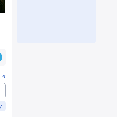
Кіру
у