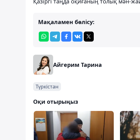
Қазіргі таңда оқиғаның толық мән-ж
Мақаламен бөлісу:
Айгерим Тарина
Түркістан
Оқи отырыңыз