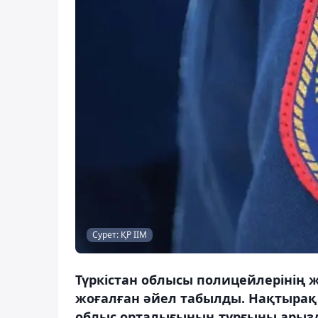
Сурет: ҚР ІІМ
Түркістан облысы полицейлерінің
жоғалған әйел табылды. Нақтырақ 
облыс орталығының тұрғыны арызда