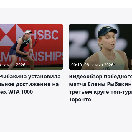
08 тамыз 2026
00:10, 08 тамыз 2026
 Рыбакина установила
Видеообзор победног
льное достижение на
матча Елены Рыбакин
ах WTA 1000
третьем круге топ-тур
Торонто