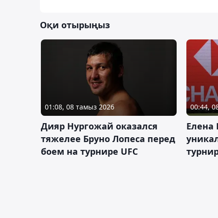
Оқи отырыңыз
01:08, 08 тамыз 2026
00:44, 
Дияр Нургожай оказался
Елена
тяжелее Бруно Лопеса перед
уника
боем на турнире UFC
турнир