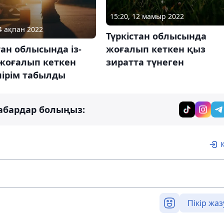
15:20, 12 мамыр 2022
14 ақпан 2022
Түркістан облысында
жоғалып кеткен қыз
тан облысында із-
зиратта түнеген
 жоғалып кеткен
пірім табылды
абардар болыңыз:
Пікір жаз