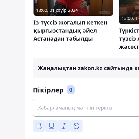
18:00, 01 сәуір 2024
13:00, 
Із-түссіз жоғалып кеткен
Түркіс
қырғызстандық әйел
түзсіз
Астанадан табылды
жасөс
Жаңалықтан zakon.kz сайтында х
Пікірлер
0