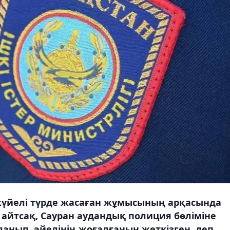
 жүйелі түрде жасаған жұмысының арқасында
айтсақ, Сауран аудандық полиция бөліміне
нып, әйелінің жоғалғанын жеткізген, деп