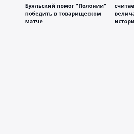
Буяльский помог "Полонии"
счита
победить в товарищеском
велич
матче
истор