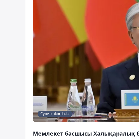
Сурет: akorda.kz
Мемлекет басшысы Халықаралық б