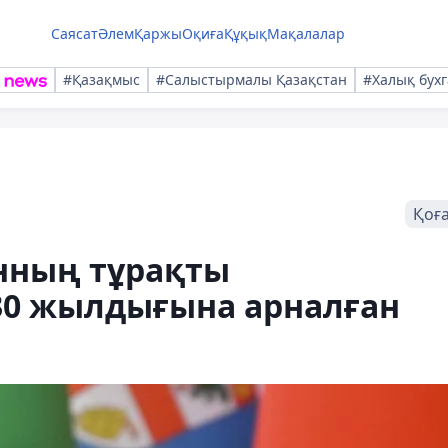
Саясат
Әлем
Қаржы
Оқиға
Құқық
Мақалалар
#Қазақмыс
#Салыстырмалы Қазақстан
#Халық бухг
Қоғ
анның тұрақты
0 жылдығына арналған