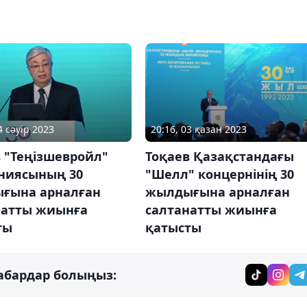
4 сәуір 2023
20:16, 03 қазан 2023
 "Теңізшевройл"
Тоқаев Қазақстандағы
ниясының 30
"Шелл" концернінің 30
ғына арналған
жылдығына арналған
натты жиынға
салтанатты жиынға
ты
қатысты
абардар болыңыз: