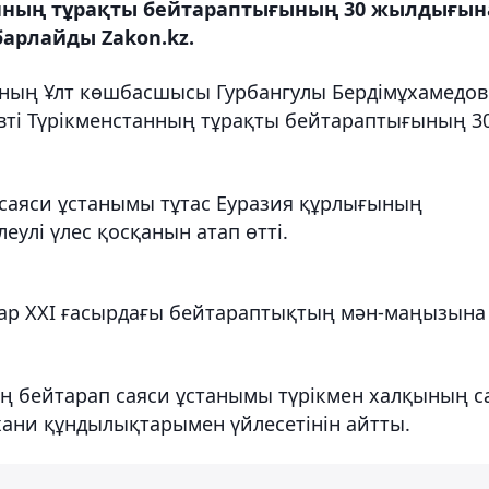
анның тұрақты бейтараптығының 30 жылдығын
барлайды Zakon.kz.
ының Ұлт көшбасшысы Гурбангулы Бердімұхамедов
вті Түрікменстанның тұрақты бейтараптығының 3
саяси ұстанымы тұтас Еуразия құрлығының
улі үлес қосқанын атап өтті.
лар ХХІ ғасырдағы бейтараптықтың мән-маңызына
ың бейтарап саяси ұстанымы түрікмен халқының с
хани құндылықтарымен үйлесетінін айтты.