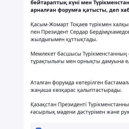
бейтараптық күні мен Түрікменст
арналған форумға қатысты, деп ха
Қасым-Жомарт Тоқаев түрікмен халқ
пен Президент Сердар Бердімұхамедо
жылдығымен құттықтады.
Мемлекет басшысы Түрікменстанның 
тұрақтылығы мен орнықты дамуына еле
Аталған форумда көтерілген бастама
жаңаша көзқарас қалыптастырады.
Қазақстан Президенті Түрікменстанн
ғасырлық мәдени дәстүрімен және ру