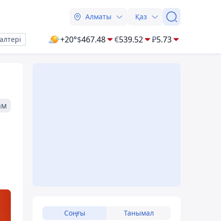
Алматы
Қаз
+20°
$
467.48
€
539.52
₽
5.73
алтері
ам
Соңғы
Танымал