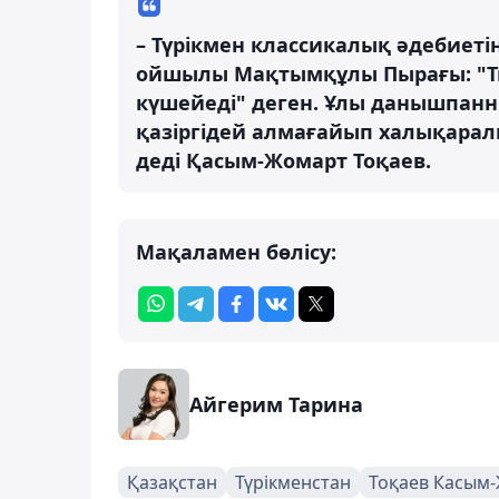
– Түрікмен классикалық әдебиеті
ойшылы Мақтымқұлы Пырағы: "Тын
күшейеді" деген. Ұлы данышпанн
қазіргідей алмағайып халықаралық
деді Қасым-Жомарт Тоқаев.
Мақаламен бөлісу:
Айгерим Тарина
Қазақстан
Түрікменстан
Тоқаев Касым