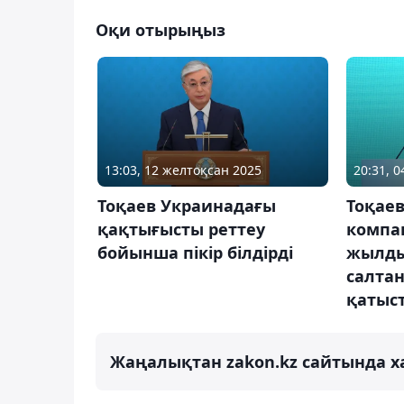
Оқи отырыңыз
13:03, 12 желтоқсан 2025
20:31, 0
Тоқаев Украинадағы
Тоқаев
қақтығысты реттеу
компа
бойынша пікір білдірді
жылды
салта
қатыс
Жаңалықтан zakon.kz сайтында х