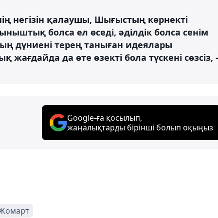
нің негізін қалаушы, Шығыстың көрнекті
ыштық болса ел өседі, әділдік болса сенім
ың дүниені терең таныған идеялары
 жағдайда да өте өзекті бола түскені сөзсіз, 
Google-ға қосылып,
жаңалықтарды бірінші болып оқыңыз
-Жомарт