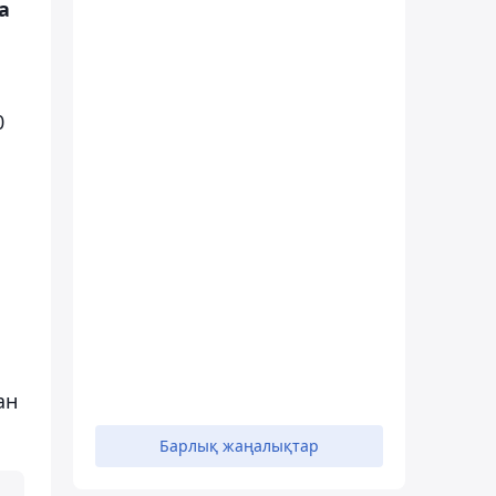
а
0
ан
Барлық жаңалықтар