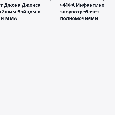
ет Джона Джонса
ФИФА Инфантино
айшим бойцом в
злоупотребляет
ии ММА
полномочиями