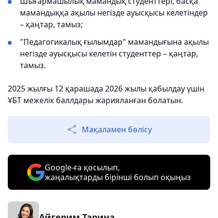
Шығармашылық мамандық студенттері, басқа
мамандыққа ақылы негізде ауысқысы келетіндер
– қаңтар, тамыз;
"Педагогикалық ғылымдар" мамандығына ақылы
негізде ауысқысы келетін студенттер – қаңтар,
тамыз.
2025 жылғы 12 қарашада 2026 жылы қабылдау үшін
ҰБТ межелік баллдары жарияланған болатын.
Мақаламен бөлісу
Google-ға қосылып,
жаңалықтарды бірінші болып оқыңыз
Айгерим Тарина