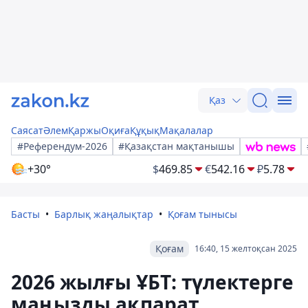
Қаз
Саясат
Әлем
Қаржы
Оқиға
Құқық
Мақалалар
#Референдум-2026
#Қазақстан мақтанышы
+30°
$
469.85
€
542.16
₽
5.78
Басты
Барлық жаңалықтар
Қоғам тынысы
Қоғам
16:40, 15 желтоқсан 2025
2026 жылғы ҰБТ: түлектерге
маңызды ақпарат