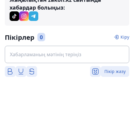
хабардар болыңыз:
Пікірлер
0
Кіру
Пікір жазу