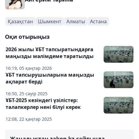
Қазақстан
Шымкент
Алматы
Астана
Оқи отырыңыз
2026 жылы ҰБТ тапсыратындарға
маңызды мәлімдеме таратылды
16:19, 05 қаңтар 2026
ҰБТ тапсырушыларына маңызды
ақпарат берді
16:50, 25 сәуір 2025
ҰБТ-2025 кезіндегі үзілістер:
талапкерлер нені білуі керек
12:08, 22 қаңтар 2025
Жаңалықтан zakon.kz сайтында