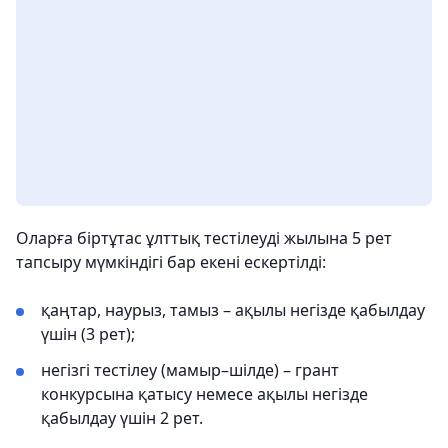
Оларға біртұтас ұлттық тестілеуді жылына 5 рет
тапсыру мүмкіндігі бар екені ескертілді:
қаңтар, наурыз, тамыз – ақылы негізде қабылдау
үшін (3 рет);
негізгі тестілеу (мамыр–шілде) – грант
конкурсына қатысу немесе ақылы негізде
қабылдау үшін 2 рет.