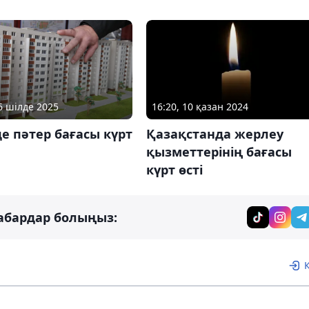
16 шілде 2025
16:20, 10 қазан 2024
е пәтер бағасы күрт
Қазақстанда жерлеу
қызметтерінің бағасы
күрт өсті
абардар болыңыз: