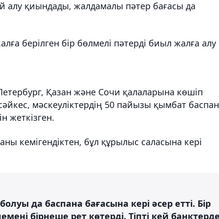
й алу қиындады, жалдамалы пәтер бағасы да
лға берілген бір бөлмелі пәтерді биыл жалға алу
Петербург, Қазан және Сочи қалаларына көшіп
 сәйкес, мәскеуліктердің 50 пайызы қымбат баспа
ін жеткізген.
аны кемігендіктен, бұл құрылыс саласына кері
луы да баспана бағасына кері әсер етті. Бір
ені бірнеше рет көтерді. Тіпті кей банктерд