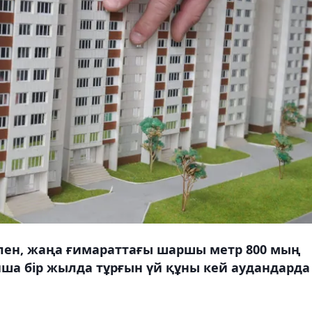
селен, жаңа ғимараттағы шаршы метр 800 мың
ша бір жылда тұрғын үй құны кей аудандарда