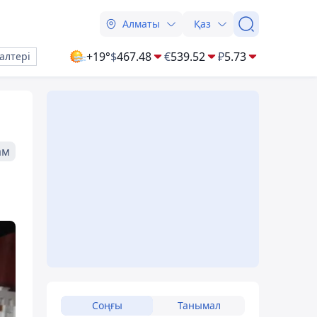
Алматы
Қаз
+19°
$
467.48
€
539.52
₽
5.73
алтері
ам
Соңғы
Танымал