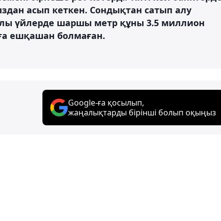
дан асып кеткен. Сондықтан сатып алу
талы үйлерде шаршы метр құны 3.5 миллион
аға ешқашан болмаған.
Google-ға қосылып,
жаңалықтарды бірінші болып оқыңыз