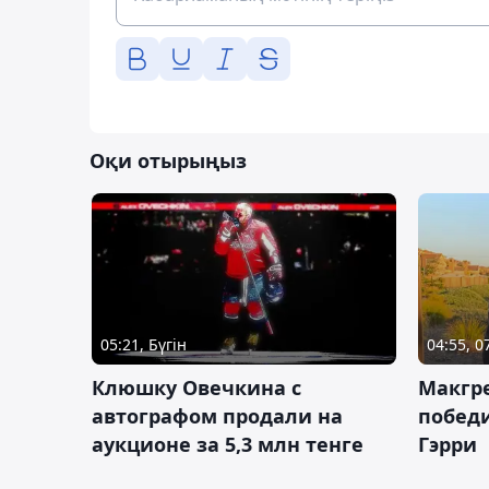
Оқи отырыңыз
05:21, Бүгін
04:55, 
Клюшку Овечкина с
Макгре
автографом продали на
победи
аукционе за 5,3 млн тенге
Гэрри