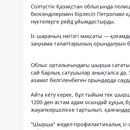
Солтүстік Қазақстан облысында полиц
белсенділерімен бірлесіп Петропав
нүктелерге рейд ұйымдастырды.
Іс-шараның негізгі мақсаты — қоғамд
заңнама талаптарының орындалуын б
Облыс орталығындағы шырша сататын 
сай барлық сатушылар анықталса да, 
азамат белгіленбеген орындарда сауд
Айта кету керек, бұл тыйым тек шырш
1200-ден астам адам осындай құқық б
жауапкершілікке тартылып, қалғандар
"Шырша" жедел-профилактикалық іс-ш