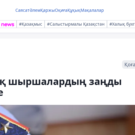
Саясат
Әлем
Қаржы
Оқиға
Құқық
Мақалалар
#Қазақмыс
#Салыстырмалы Қазақстан
#Халық бухг
Қоғ
қ шыршалардың заңды
е