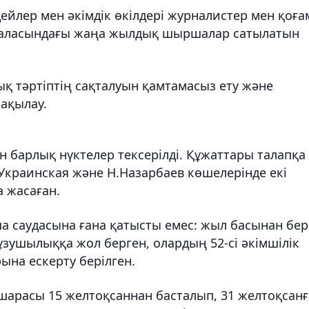
ейлер мен әкімдік өкілдері журналистер мен қоға
л қаласындағы жаңа жылдық шыршалар сатылатын
ық тәртіптің сақталуын қамтамасыз ету және
ақылау.
барлық нүктелер тексерілді. Құжаттары талапқа
Украинская және Н.Назарбаев көшелерінде екі
а жасаған.
а саудасына ғана қатысты емес: жыл басынан бер
ұзушылыққа жол берген, олардың 52-сі әкімшілік
ына ескерту берілген.
арасы 15 желтоқсаннан басталып, 31 желтоқсанғ