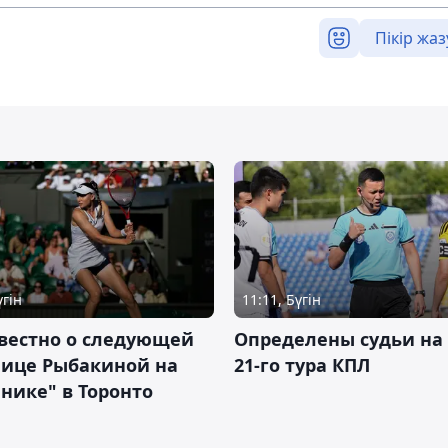
Пікір жаз
үгін
11:11, Бүгін
вестно о следующей
Определены судьи на
нице Рыбакиной на
21-го тура КПЛ
нике" в Торонто