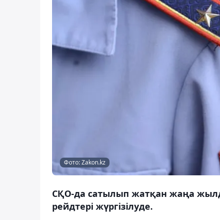
Фото: Zakon.kz
СҚО-да сатылып жатқан жаңа жы
рейдтері жүргізілуде.