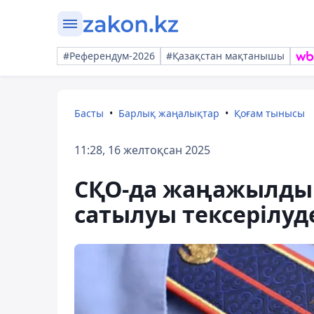
#Референдум-2026
#Қазақстан мақтанышы
Басты
Барлық жаңалықтар
Қоғам тынысы
11:28, 16 желтоқсан 2025
СҚО-да жаңажылды
сатылуы тексерілуд