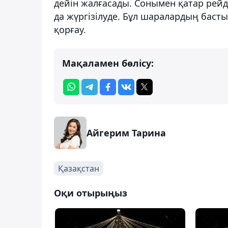
дейін жалғасады. Сонымен қатар рей
да жүргізілуде. Бұл шаралардың баст
қорғау.
Мақаламен бөлісу:
Айгерим Тарина
Қазақстан
Оқи отырыңыз