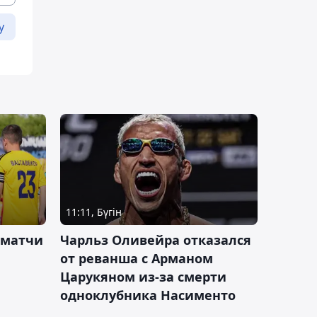
у
11:11, Бүгін
 матчи
Чарльз Оливейра отказался
от реванша с Арманом
Царукяном из-за смерти
одноклубника Насименто