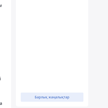
м
і
Барлық жаңалықтар
а