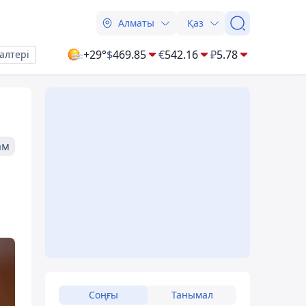
Алматы
Қаз
+29°
$
469.85
€
542.16
₽
5.78
алтері
ам
Соңғы
Танымал