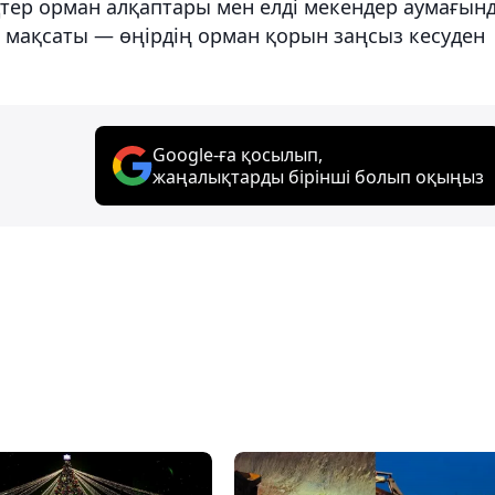
дтер орман алқаптары мен елді мекендер аумағын
ы мақсаты — өңірдің орман қорын заңсыз кесуден
Google-ға қосылып,
жаңалықтарды бірінші болып оқыңыз