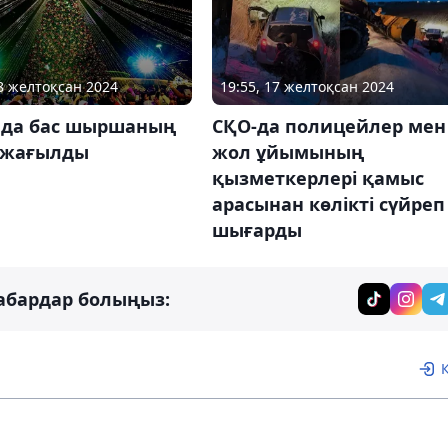
18 желтоқсан 2024
19:55, 17 желтоқсан 2024
ада бас шыршаның
СҚО-да полицейлер мен
жағылды
жол ұйымының
қызметкерлері қамыс
арасынан көлікті сүйреп
шығарды
абардар болыңыз: