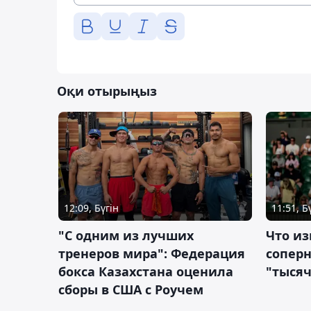
Оқи отырыңыз
12:09, Бүгін
11:51, Б
"С одним из лучших
Что из
тренеров мира": Федерация
сопер
бокса Казахстана оценила
"тысяч
сборы в США с Роучем