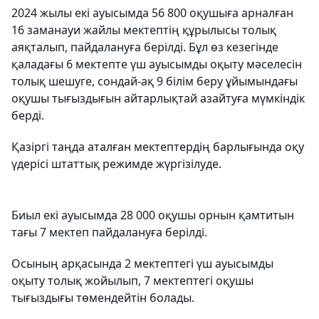
2024 жылы екі ауысымда 56 800 оқушыға арналған
16 заманауи жайлы мектептің құрылысы толық
аяқталып, пайдалануға берілді. Бұл өз кезегінде
қаладағы 6 мектепте үш ауысымды оқыту мәселесін
толық шешуге, сондай-ақ 9 білім беру ұйымындағы
оқушы тығыздығын айтарлықтай азайтуға мүмкіндік
берді.
Қазіргі таңда аталған мектептердің барлығында оқу
үдерісі штаттық режимде жүргізілуде.
Биыл екі ауысымда 28 000 оқушы орнын қамтитын
тағы 7 мектеп пайдалануға берілді.
Осының арқасында 2 мектептегі үш ауысымды
оқыту толық жойылып, 7 мектептегі оқушы
тығыздығы төмендейтін болады.