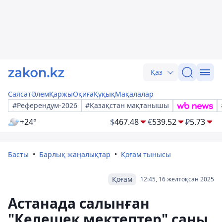
Қаз
Саясат
Әлем
Қаржы
Оқиға
Құқық
Мақалалар
#Референдум-2026
#Қазақстан мақтанышы
+24°
$
467.48
€
539.52
₽
5.73
Басты
Барлық жаңалықтар
Қоғам тынысы
Қоғам
12:45, 16 желтоқсан 2025
Астанада салынған
"Келешек мектептер" саны