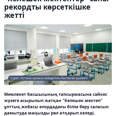
рекордты көрсеткішке
жетті
Сурет: Астана қаласы әкімдігінің баспасөз қызметі
Мемлекет басшысының тапсырмасына сәйкес
жүзеге асырылып жатқан "Келешек мектеп"
ұлттық жобасы елордадағы білім беру саласын
дамытуда маңызды рөл атқарып келеді.