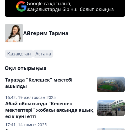
Google-ға қосылып,
жаңалықтарды бірінші болып оқыңыз
Айгерим Тарина
Қазақстан
Астана
Оқи отырыңыз
Таразда "Келешек" мектебі
ашылды
16:42, 19 желтоқсан 2025
Абай облысында "Келешек
мектептері" жобасы аясында ашық
есік күні өтті
17:41, 14 тамыз 2025