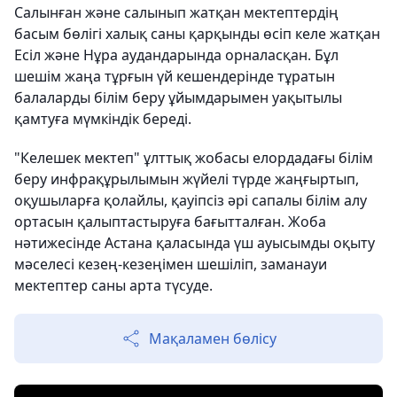
Салынған және салынып жатқан мектептердің
басым бөлігі халық саны қарқынды өсіп келе жатқан
Есіл және Нұра аудандарында орналасқан. Бұл
шешім жаңа тұрғын үй кешендерінде тұратын
балаларды білім беру ұйымдарымен уақытылы
қамтуға мүмкіндік береді.
"Келешек мектеп" ұлттық жобасы елордадағы білім
беру инфрақұрылымын жүйелі түрде жаңғыртып,
оқушыларға қолайлы, қауіпсіз әрі сапалы білім алу
ортасын қалыптастыруға бағытталған. Жоба
нәтижесінде Астана қаласында үш ауысымды оқыту
мәселесі кезең-кезеңімен шешіліп, заманауи
мектептер саны арта түсуде.
Мақаламен бөлісу