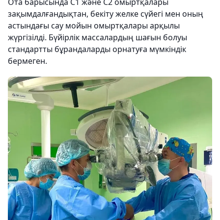
Ота барысында С1 және С2 омыртқалары
зақымдалғандықтан, бекіту желке сүйегі мен оның
астындағы сау мойын омыртқалары арқылы
жүргізілді. Бүйірлік массалардың шағын болуы
стандартты бұрандаларды орнатуға мүмкіндік
бермеген.