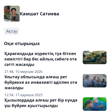
Камшат Сатиева
Ақтау
Оқи отырыңыз
Қарағандыда жүректің туа біткен
кемістігі бар бес айлық сәбиге ота
сәтті жасалды
21:48, 10 маусым 2026
Ұлытау облысында алғаш рет
бүйрекке аз инвазивті әдіспен ота
жасалды
12:34, 17 қараша 2025
Қызылордада алғаш рет бір күнде
үш бүйрек ауыстырылды