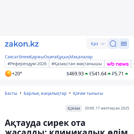
Қаз
Саясат
Әлем
Қаржы
Оқиға
Құқық
Мақалалар
#Референдум-2026
#Қазақстан мақтанышы
+20°
$
469.93
€
541.64
₽
5.71
Басты
Барлық жаңалықтар
Қоғам тынысы
Қоғам
20:09, 17 желтоқсан 2025
Ақтауда сирек ота
жасалды: клиникалық өлім