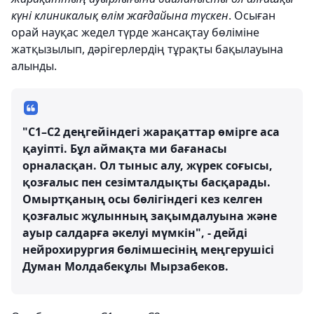
күні клиникалық өлім жағдайына түскен
. Осыған
орай науқас жедел түрде жансақтау бөліміне
жатқызылып, дәрігерлердің тұрақты бақылауына
алынды.
"С1–С2 деңгейіндегі жарақаттар өмірге аса
қауіпті. Бұл аймақта ми бағанасы
орналасқан. Ол тыныс алу, жүрек соғысы,
қозғалыс пен сезімталдықты басқарады.
Омыртқаның осы бөлігіндегі кез келген
қозғалыс жұлынның зақымдалуына және
ауыр салдарға әкелуі мүмкін", - дейді
нейрохирургия бөлімшесінің меңгерушісі
Думан Молдабекұлы Мырзабеков.