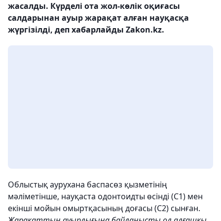
жасалды. Күрделі ота жол-көлік оқиғасы
салдарынан ауыр жарақат алған науқасқа
жүргізілді, деп хабарлайды Zakon.kz.
Облыстық аурухана баспасөз қызметінің
мәліметінше, науқаста одонтоидты өсінді (С1) мен
екінші мойын омыртқасының доғасы (С2) сынған.
Жарақаттың ауырлығына байланысты ол алғашқы