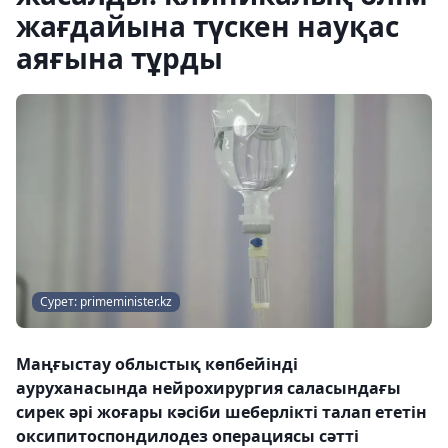
жағдайына түскен науқас
аяғына тұрды
Сурет: primeminister.kz
Маңғыстау облыстық көпбейінді
ауруханасында нейрохирургия саласындағы
сирек әрі жоғары кәсіби шеберлікті талап ететін
оксипитоспондилодез операциясы сәтті