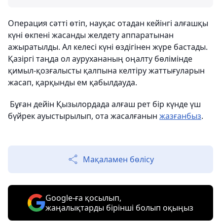
Операция сәтті өтіп, науқас отадан кейінгі алғашқы
күні өкпені жасанды желдету аппаратынан
ажыратылды. Ал келесі күні өздігінен жүре бастады.
Қазіргі таңда ол аурухананың оңалту бөлімінде
қимыл-қозғалысты қалпына келтіру жаттығуларын
жасап, қарқынды ем қабылдауда.
Бұған дейін Қызылордада алғаш рет бір күнде үш
бүйрек ауыстырылып, ота жасалғанын
жазғанбыз
.
Мақаламен бөлісу
Google-ға қосылып,
жаңалықтарды бірінші болып оқыңыз