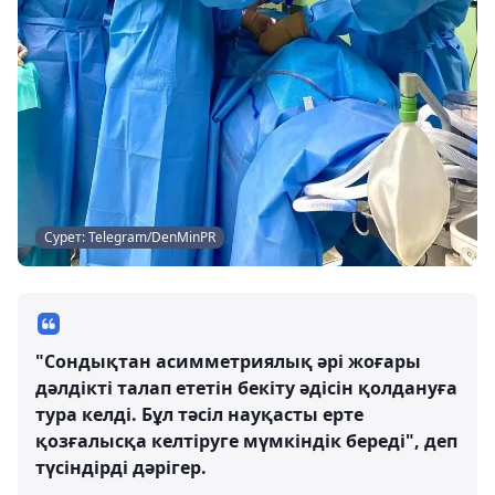
Сурет: Telegram/DenMinPR
"Сондықтан асимметриялық әрі жоғары
дәлдікті талап ететін бекіту әдісін қолдануға
тура келді. Бұл тәсіл науқасты ерте
қозғалысқа келтіруге мүмкіндік береді", деп
түсіндірді дәрігер.