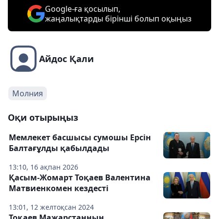
Google-ға қосылып,
жаңалықтарды бірінші болып оқыңыз
Айдос Қали
Молния
Оқи отырыңыз
Мемлекет басшысы сумошы Ерсін
Балтағұлды қабылдады
13:10, 16 ақпан 2026
Қасым-Жомарт Тоқаев Валентина
Матвиенкомен кездесті
13:01, 12 желтоқсан 2024
Тоқаев Мажарстанның