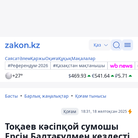
Қаз
Саясат
Әлем
Қаржы
Оқиға
Құқық
Мақалалар
#Референдум-2026
#Қазақстан мақтанышы
+27°
$
469.93
€
541.64
₽
5.71
Басты
Барлық жаңалықтар
Қоғам тынысы
Қоғам
18:31, 18 желтоқсан 2025
Тоқаев кәсіпқой сумошы
Ерсін Балтағұлмен кездесті