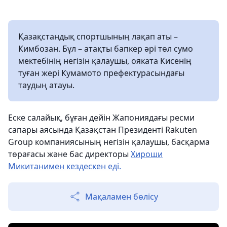
Қазақстандық спортшының лақап аты –
Кимбозан. Бұл – атақты бапкер әрі төл сумо
мектебінің негізін қалаушы, ояката Кисенің
туған жері Кумамото префектурасындағы
таудың атауы.
Еске салайық, бұған дейін Жапониядағы ресми
сапары аясында Қазақстан Президенті Rakuten
Group компаниясының негізін қалаушы, басқарма
төрағасы және бас директоры
Хироши
Микитанимен кездескен еді.
Мақаламен бөлісу