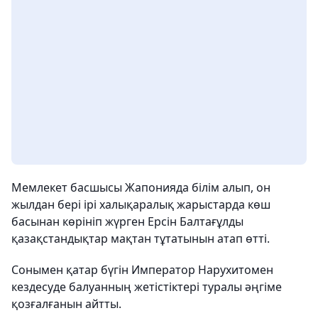
Мемлекет басшысы Жапонияда білім алып, он
жылдан бері ірі халықаралық жарыстарда көш
басынан көрініп жүрген Ерсін Балтағұлды
қазақстандықтар мақтан тұтатынын атап өтті.
Сонымен қатар бүгін Император Нарухитомен
кездесуде балуанның жетістіктері туралы әңгіме
қозғалғанын айтты.