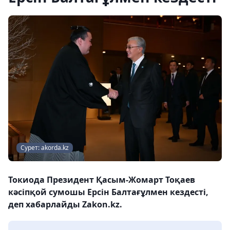
Сурет: akorda.kz
Токиода Президент Қасым-Жомарт Тоқаев
кәсіпқой сумошы Ерсін Балтағұлмен кездесті,
деп хабарлайды Zakon.kz.