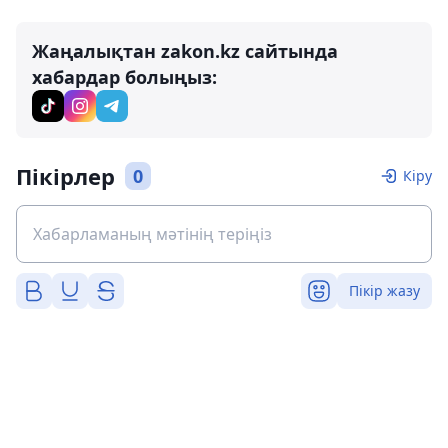
Жаңалықтан zakon.kz сайтында
хабардар болыңыз:
Пікірлер
0
Кіру
Пікір жазу