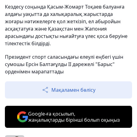
Кездесу соңында Қасым-Жомарт Тоқаев балуанға
алдағы уақытта да халықаралық жарыстарда
жоғары нәтижелерге қол жеткізіп, ел абыройын
асқақтатуға және Қазақстан мен Жапония
арасындағы достықты нығайтуға үлес қоса беруіне
тілектестік білдірді.
Президент спорт саласындағы елеулі еңбегі үшін
сумошы Ерсін Балтағұлды ІІ дәрежелі "Барыс"
орденімен марапаттады
Мақаламен бөлісу
Google-ға қосылып,
жаңалықтарды бірінші болып оқыңыз