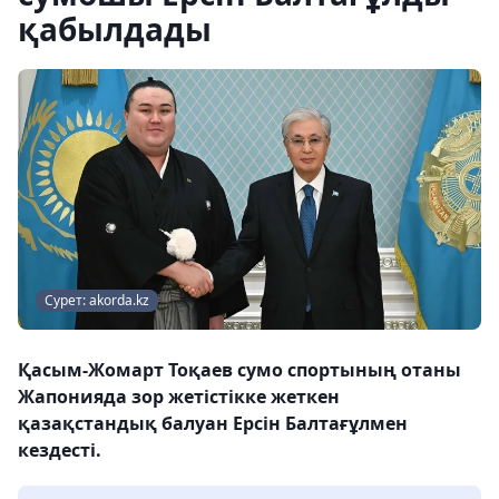
қабылдады
Сурет: akorda.kz
Қасым-Жомарт Тоқаев сумо спортының отаны
Жапонияда зор жетістікке жеткен
қазақстандық балуан Ерсін Балтағұлмен
кездесті.