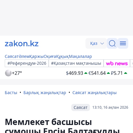
Қаз
Саясат
Әлем
Қаржы
Оқиға
Құқық
Мақалалар
#Референдум-2026
#Қазақстан мақтанышы
+27°
$
469.93
€
541.64
₽
5.71
Басты
Барлық жаңалықтар
Саясат жаңалықтары
Саясат
13:10, 16 ақпан 2026
Мемлекет басшысы
сумошы Ерсін Балтағұлды