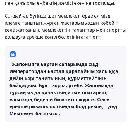
пен қажырлы еңбектің жемісі екеніне тоқталды.
Сондай-ақ бүгінде шет мемлекеттерде елімізді
әлемге танытып жүрген жастарымыздың көбейіп
келе жатқанын, мемлекеттің таланттар мен спортты
қолдауға ерекше көңіл бөлетінін атап өтті.
"Жапонияға барған сапарымда сізді
Императордан бастап қарапайым халыққа
дейін бәрі танитынын, құрметтейтінін
байқадым. Бұл – зор мәртебе. Жапонияда
тұрсаңыз да қазақтың атын шығарып,
еліміздің беделін биіктетіп жүрсіз. Сізге
ерекше ризашылығымды білдіремін, – деді
Мемлекет басшысы.