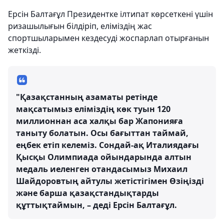
Ерсін Балтағұл Президентке ілтипат көрсеткені үшін
ризашылығын білдіріп, еліміздің жас
спортшыларымен кездесуді жоспарлап отырғанын
жеткізді.
"Қазақстанның азаматы ретінде
мақсатымыз еліміздің көк туын 120
миллионнан аса халқы бар Жапонияға
таныту болатын. Осы бағыттан таймай,
еңбек етіп келеміз. Сондай-ақ Италиядағы
Қысқы Олимпиада ойындарында алтын
медаль иеленген отандасымыз Михаил
Шайдоровтың айтулы жетістігімен Өзіңізді
және барша қазақстандықтарды
құттықтаймын, – деді Ерсін Балтағұл.