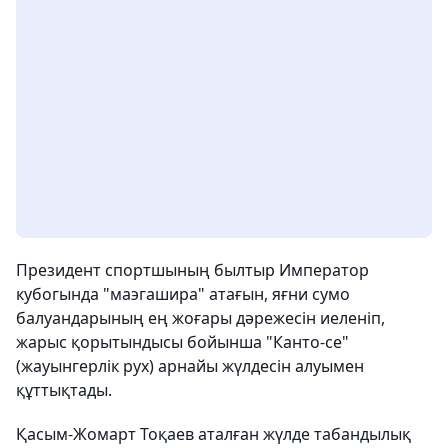
Президент спортшының былтыр Император
кубогында "маэгашира" атағын, яғни сумо
балуандарының ең жоғары дәрежесін иеленіп,
жарыс қорытындысы бойынша "Канто-се"
(жауынгерлік рух) арнайы жүлдесін алуымен
құттықтады.
Қасым-Жомарт Тоқаев аталған жүлде табандылық