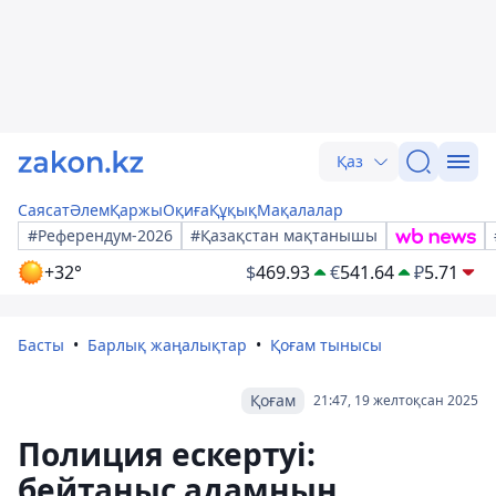
Қаз
Саясат
Әлем
Қаржы
Оқиға
Құқық
Мақалалар
#Референдум-2026
#Қазақстан мақтанышы
+32°
$
469.93
€
541.64
₽
5.71
Басты
Барлық жаңалықтар
Қоғам тынысы
Қоғам
21:47, 19 желтоқсан 2025
Полиция ескертуі:
бейтаныс адамның