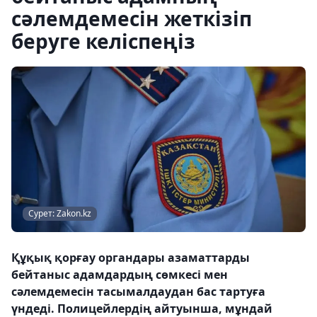
сәлемдемесін жеткізіп
беруге келіспеңіз
Сурет: Zakon.kz
Құқық қорғау органдары азаматтарды
бейтаныс адамдардың сөмкесі мен
сәлемдемесін тасымалдаудан бас тартуға
үндеді. Полицейлердің айтуынша, мұндай