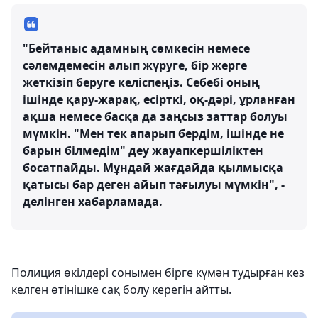
"Бейтаныс адамның сөмкесін немесе
сәлемдемесін алып жүруге, бір жерге
жеткізіп беруге келіспеңіз. Себебі оның
ішінде қару-жарақ, есірткі, оқ-дәрі, ұрланған
ақша немесе басқа да заңсыз заттар болуы
мүмкін. "Мен тек апарып бердім, ішінде не
барын білмедім" деу жауапкершіліктен
босатпайды. Мұндай жағдайда қылмысқа
қатысы бар деген айып тағылуы мүмкін", -
делінген хабарламада.
Полиция өкілдері сонымен бірге күмән тудырған кез
келген өтінішке сақ болу керегін айтты.