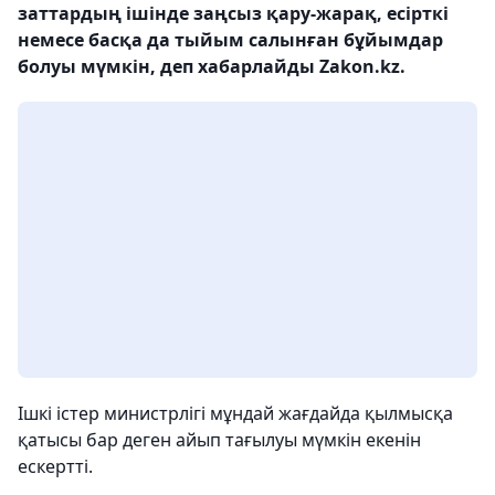
заттардың ішінде заңсыз қару-жарақ, есірткі
немесе басқа да тыйым салынған бұйымдар
болуы мүмкін, деп хабарлайды Zakon.kz.
Ішкі істер министрлігі мұндай жағдайда қылмысқа
қатысы бар деген айып тағылуы мүмкін екенін
ескертті.