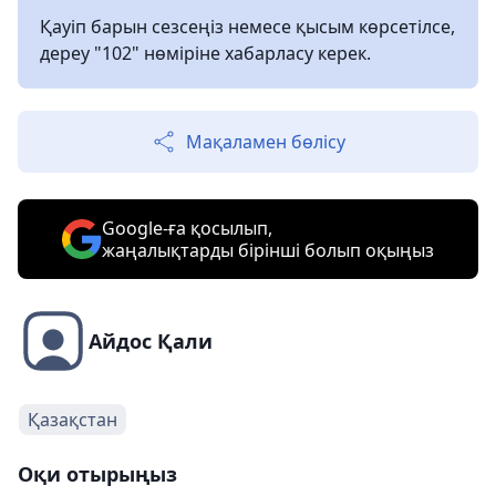
Қауіп барын сезсеңіз немесе қысым көрсетілсе,
дереу "102" нөміріне хабарласу керек.
Мақаламен бөлісу
Google-ға қосылып,
жаңалықтарды бірінші болып оқыңыз
Айдос Қали
Қазақстан
Оқи отырыңыз