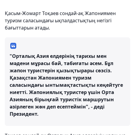
Қасым-Жомарт Тоқаев сондай-ақ Жапониямен
туризм саласындағы ықпалдастықтың негізгі
бағыттарын атады.
"Орталық Азия елдерінің тарихы мен
мәдени мұрасы бай, табиғаты әсем. Бұл
жапон туристерін қызықтырары сөзсіз.
Қазақстан Жапониямен туризм
саласындағы ынтымақтастықты кеңейтуге
ниетті. Жапониялық туристер үшін Орта
Азияның бірыңғай туристік маршрутын
әзірлеген жөн деп есептеймін", - деді
Президент.