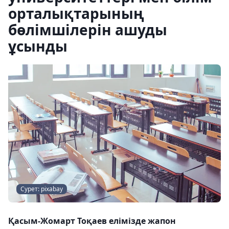
орталықтарының
бөлімшілерін ашуды
ұсынды
Сурет: pixabay
Қасым-Жомарт Тоқаев елімізде жапон