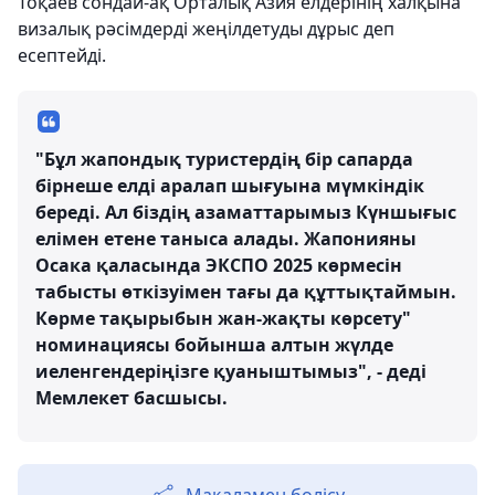
Тоқаев сондай-ақ Орталық Азия елдерінің халқына
визалық рәсімдерді жеңілдетуды дұрыс деп
есептейді.
"Бұл жапондық туристердің бір сапарда
бірнеше елді аралап шығуына мүмкіндік
береді. Ал біздің азаматтарымыз Күншығыс
елімен етене таныса алады. Жапонияны
Осака қаласында ЭКСПО 2025 көрмесін
табысты өткізуімен тағы да құттықтаймын.
Көрме тақырыбын жан-жақты көрсету"
номинациясы бойынша алтын жүлде
иеленгендеріңізге қуаныштымыз", - деді
Мемлекет басшысы.