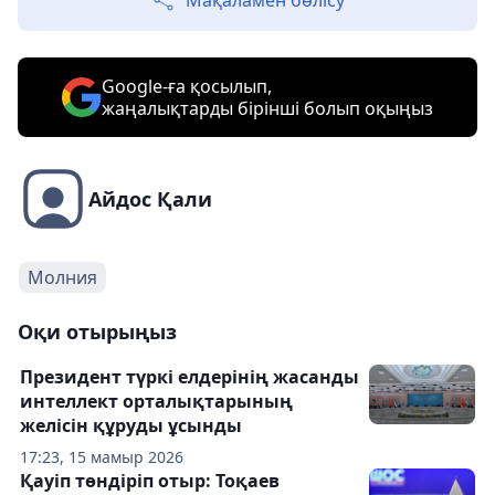
Мақаламен бөлісу
Google-ға қосылып,
жаңалықтарды бірінші болып оқыңыз
Айдос Қали
Молния
Оқи отырыңыз
Президент түркі елдерінің жасанды
интеллект орталықтарының
желісін құруды ұсынды
17:23, 15 мамыр 2026
Қауіп төндіріп отыр: Тоқаев