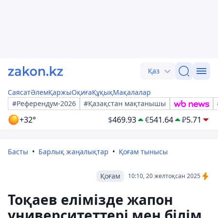
Қаз
Саясат
Әлем
Қаржы
Оқиға
Құқық
Мақалалар
#Референдум-2026
#Қазақстан мақтанышы
+32°
$
469.93
€
541.64
₽
5.71
Басты
Барлық жаңалықтар
Қоғам тынысы
Қоғам
10:10, 20 желтоқсан 2025
Тоқаев елімізде жапон
университеттері мен білім