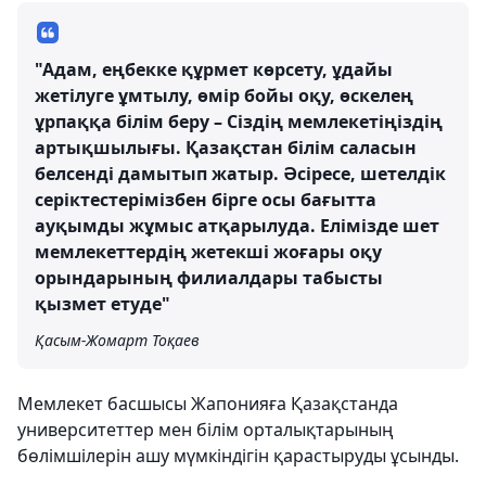
"Адам, еңбекке құрмет көрсету, ұдайы
жетілуге ұмтылу, өмір бойы оқу, өскелең
ұрпаққа білім беру – Сіздің мемлекетіңіздің
артықшылығы. Қазақстан білім саласын
белсенді дамытып жатыр. Әсіресе, шетелдік
серіктестерімізбен бірге осы бағытта
ауқымды жұмыс атқарылуда. Елімізде шет
мемлекеттердің жетекші жоғары оқу
орындарының филиалдары табысты
қызмет етуде"
Қасым-Жомарт Тоқаев
Мемлекет басшысы Жапонияға Қазақстанда
университеттер мен білім орталықтарының
бөлімшілерін ашу мүмкіндігін қарастыруды ұсынды.