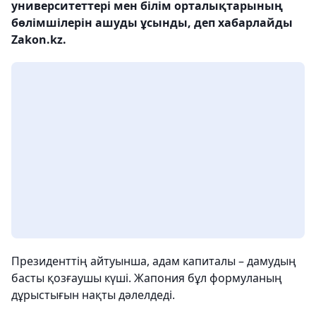
университеттері мен білім орталықтарының
бөлімшілерін ашуды ұсынды, деп хабарлайды
Zakon.kz.
Президенттің айтуынша, адам капиталы – дамудың
басты қозғаушы күші. Жапония бұл формуланың
дұрыстығын нақты дәлелдеді.