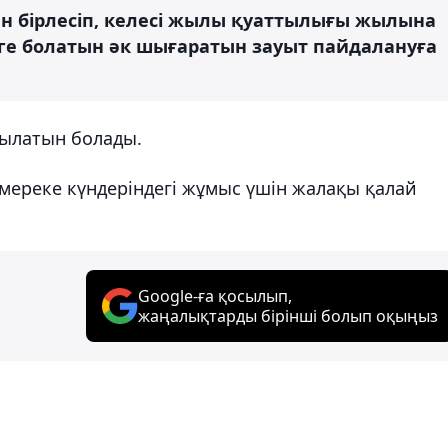
н бірлесіп, келесі жылы қуаттылығы жылына
еңге болатын әк шығаратын зауыт пайдалануға
рылатын болады.
 мереке күндеріндегі жұмыс үшін жалақы қалай
Google-ға қосылып,
жаңалықтарды бірінші болып оқыңыз