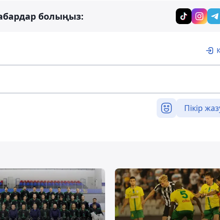
абардар болыңыз:
Пікір жаз