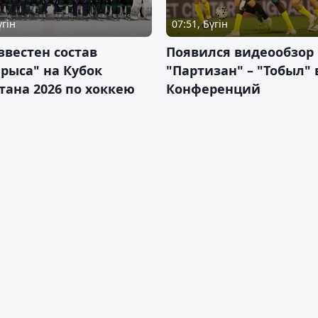
үгін
07:51, Бүгін
звестен состав
Появился видеообзор
рыса" на Кубок
"Партизан" – "Тобыл" 
тана 2026 по хоккею
Конференций