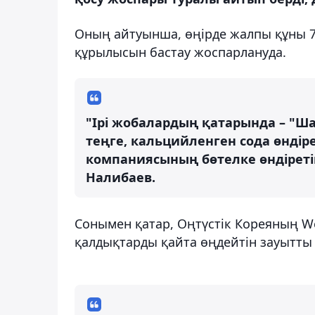
Оның айтуынша, өңірде жалпы құны 75
құрылысын бастау жоспарлануда.
"Ірі жобалардың қатарында – "Ша
теңге, кальцийленген сода өндірет
компаниясының бөтелке өндіретін 
Налибаев.
Сонымен қатар, Оңтүстік Кореяның 
қалдықтарды қайта өңдейтін зауытты 3