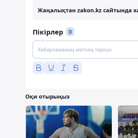
Жаңалықтан zakon.kz сайтында х
Пікірлер
0
Оқи отырыңыз