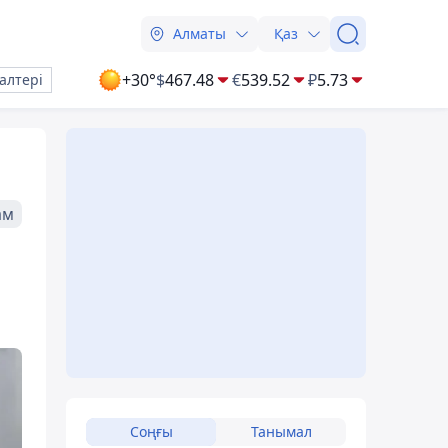
Алматы
Қаз
+30°
$
467.48
€
539.52
₽
5.73
алтері
ам
Соңғы
Танымал