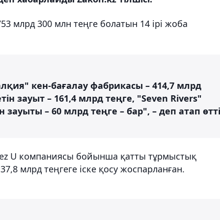
3 млрд 300 млн теңге болатын 14 ірі жоба
лқия" кен-бағалау фабрикасы – 414,7 млрд
ін зауыт – 161,4 млрд теңге, "Seven Rivers"
зауыты – 60 млрд теңге – бар", – деп атап өтт
Wez U компаниясы бойынша қатты тұрмыстық
7,8 млрд теңгеге іске қосу жоспарланған.