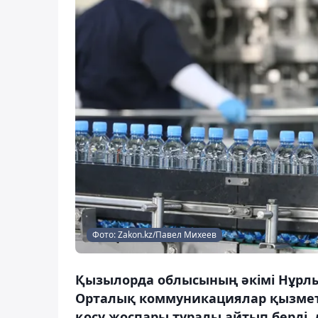
Фото: Zakon.kz/Павел Михеев
Қызылорда облысының әкімі Нұрлы
Орталық коммуникациялар қызметін
қосу жоспары туралы айтып берді, д