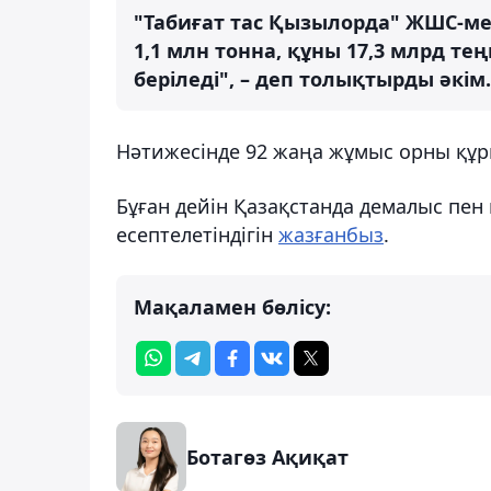
"Табиғат тас Қызылорда" ЖШС-ме
1,1 млн тонна, құны 17,3 млрд т
беріледі", – деп толықтырды әкім.
Нәтижесінде 92 жаңа жұмыс орны құ
Бұған дейін Қазақстанда демалыс пен
есептелетіндігін
жазғанбыз
.
Мақаламен бөлісу:
Ботагөз Ақиқат