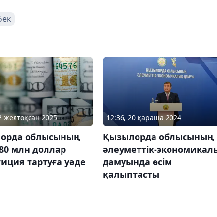
бек
22 желтоқсан 2025
12:36, 20 қараша 2024
орда облысының
Қызылорда облысының
280 млн доллар
әлеуметтік-экономикал
иция тартуға уәде
дамуында өсім
қалыптасты