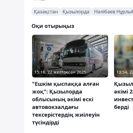
Қазақстан
Қызылорда
Нәлібаев Нұрлы
Оқи отырыңыз
15:16, 22 желтоқсан 2025
13:54, 
"Ешкім қыспаққа алған
Қызыл
жоқ": Қызылорда
әкімі 
облысының әкімі ескі
инвест
автовокзалдағы
берді
тексерістердің жиілеуін
түсіндірді