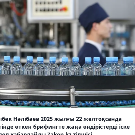
бек Нәлібаев 2025 жылғы 22 желтоқсанда
де өткен брифингте жаңа өндірістерді іске
еп хабарлайды Zakon.kz тілшісі.