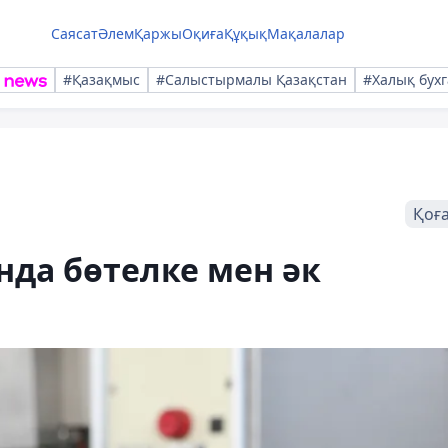
Саясат
Әлем
Қаржы
Оқиға
Құқық
Мақалалар
#Қазақмыс
#Салыстырмалы Қазақстан
#Халық бухг
Қоғ
да бөтелке мен әк