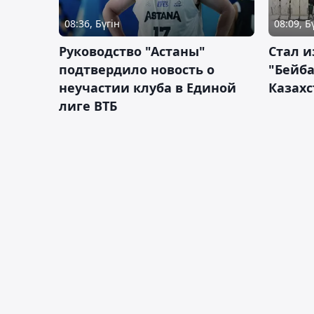
08:36, Бүгін
08:09, Б
Руководство "Астаны"
Стал и
подтвердило новость о
"Бейба
неучастии клуба в Единой
Казахс
лиге ВТБ