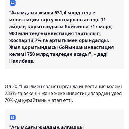
"Ағымдағы жылы 631,4 млрд теңге
инвестиция тарту жоспарланған еді. 11
айдың қорытындысы бойынша 717 млрд
900 млн теңге инвестиция тартылып,
жоспар 13,7%-ға артығымен орындалды.
Жыл қорытындысы бойынша инвестиция
көлемі 750 млрд теңгеден асады", – деді
Налибаев.
Ол 2021 жылмен салыстырғанда инвестиция көлемі
233%-ға өскенін және жеке инвестициялардың үлесі
70%-ды құрайтынын атап өтті.
"Ағымдағы жылдың алғашқы