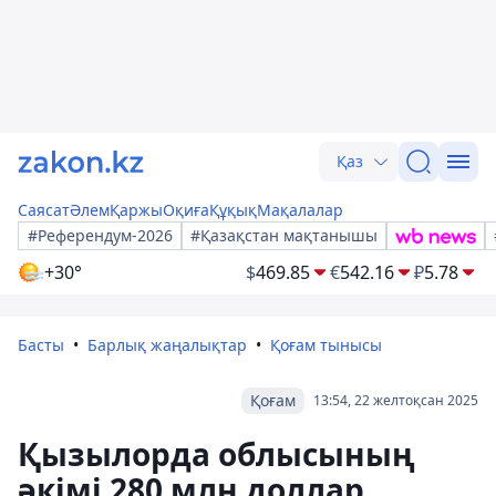
Қаз
Саясат
Әлем
Қаржы
Оқиға
Құқық
Мақалалар
#Референдум-2026
#Қазақстан мақтанышы
+30°
$
469.85
€
542.16
₽
5.78
Басты
Барлық жаңалықтар
Қоғам тынысы
Қоғам
13:54, 22 желтоқсан 2025
Қызылорда облысының
әкімі 280 млн доллар