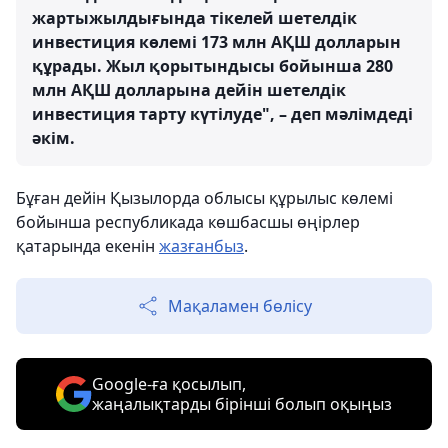
жартыжылдығында тікелей шетелдік
инвестиция көлемі 173 млн АҚШ долларын
құрады. Жыл қорытындысы бойынша 280
млн АҚШ долларына дейін шетелдік
инвестиция тарту күтілуде", – деп мәлімдеді
әкім.
Бұған дейін Қызылорда облысы құрылыс көлемі
бойынша республикада көшбасшы өңірлер
қатарында екенін
жазғанбыз
.
Мақаламен бөлісу
Google-ға қосылып,
жаңалықтарды бірінші болып оқыңыз