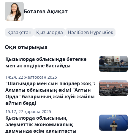
Ботагөз Ақиқат
Қазақстан
Қызылорда
Нәлібаев Нұрлыбек
Оқи отырыңыз
Қызылорда облысында бөтелке
мен әк өндіріле бастайды
14:24, 22 желтоқсан 2025
"Шағымдар мен сын-пікірлер жоқ":
Алматы облысының әкімі "Алтын
Орда" базарының жай-күйі жайлы
айтып берді
15:17, 27 қараша 2025
Қызылорда облысының
әлеуметтік-экономикалық
дамуында өсім қалыптасты