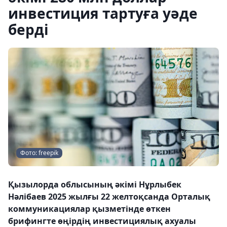
инвестиция тартуға уәде
берді
Фото: freepik
Қызылорда облысының әкімі Нұрлыбек
Нәлібаев 2025 жылғы 22 желтоқсанда Орталық
коммуникациялар қызметінде өткен
брифингте өңірдің инвестициялық ахуалы