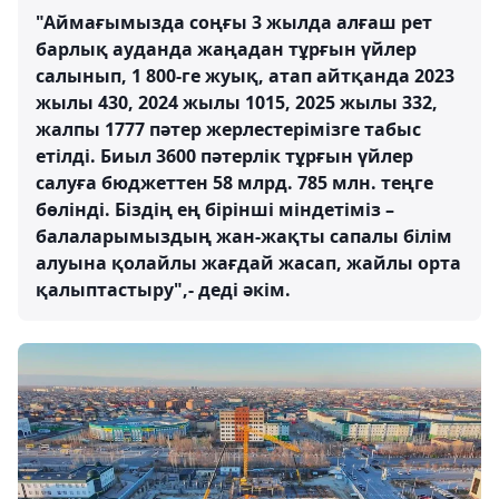
"Аймағымызда соңғы 3 жылда алғаш рет
барлық ауданда жаңадан тұрғын үйлер
салынып, 1 800-ге жуық, атап айтқанда 2023
жылы 430, 2024 жылы 1015, 2025 жылы 332,
жалпы 1777 пәтер жерлестерімізге табыс
етілді. Биыл 3600 пәтерлік тұрғын үйлер
салуға бюджеттен 58 млрд. 785 млн. теңге
бөлінді. Біздің ең бірінші міндетіміз –
балаларымыздың жан-жақты сапалы білім
алуына қолайлы жағдай жасап, жайлы орта
қалыптастыру",- деді әкім.