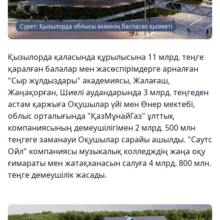
Сурет: Қызылорда облысы әкімінің баспасөз қызметі
Қызылорда қаласында құрылысына 11 млрд. теңге
қаралған балалар мен жасөспірімдерге арналған
"Сыр жұлдыздары" академиясы, Жалағаш,
Жаңақорған, Шиелі аудандарында 3 млрд. теңгеден
астам қаржыға Оқушылар үйі мен Өнер мектебі,
облыс орталығында "ҚазМұнайГаз" ұлттық
компаниясының демеушілігімен 2 млрд. 500 млн
теңгеге заманауи Оқушылар сарайы ашылды. "Саутс
Ойл" компаниясы музыкалық колледждің жаңа оқу
ғимараты мен жатақханасын салуға 4 млрд. 800 млн.
теңге демеушілік жасады.