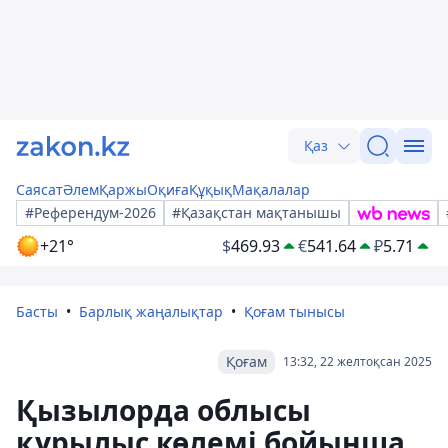
Қаз
Саясат
Әлем
Қаржы
Оқиға
Құқық
Мақалалар
#Референдум-2026
#Қазақстан мақтанышы
+21°
$
469.93
€
541.64
₽
5.71
Басты
Барлық жаңалықтар
Қоғам тынысы
Қоғам
13:32, 22 желтоқсан 2025
Қызылорда облысы
құрылыс көлемі бойынша