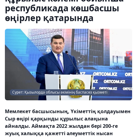
республикада көшбасшы
өңірлер қатарында
Сурет: Қызылорда облысы әкімінің баспасөз қызметі
Мемлекет басшысының, Үкіметтің қолдауымен
Сыр өңірі қарқынды құрылыс алаңына
айналды. Аймақта 2022 жылдан бері 200-ге
жуық халыққа қажетті әлеуметтік нысан