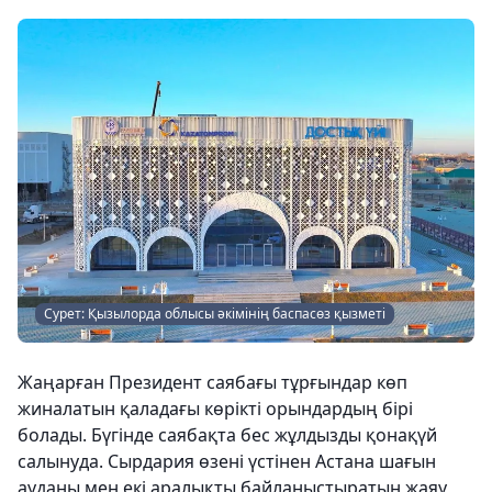
Сурет: Қызылорда облысы әкімінің баспасөз қызметі
Жаңарған Президент саябағы тұрғындар көп
жиналатын қаладағы көрікті орындардың бірі
болады. Бүгінде саябақта бес жұлдызды қонақүй
салынуда. Сырдария өзені үстінен Астана шағын
ауданы мен екі аралықты байланыстыратын жаяу