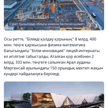
Сурет: Қызылорда облысы әкімінің баспасөз қызметі
Осы ретте, "Білімді қолдау қорының" 8 млрд. 400
млн. теңге қаржысына физика-математика
бағытындағы "Білім-инновация" лицей-интернаты
ел игілігіне табысталды. Аталған қор есебінен 2
млрд. 333 млн. теңгеге салынған Арал ауданы
Мергенсай ауылындағы 150 орындық мектеп жақын
күндері пайдалануға беріледі.