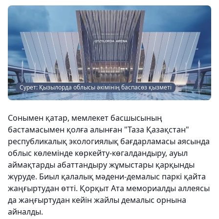
Сурет: Қызылорда облысы әкімінің баспасөз қызметі
Сонымен қатар, мемлекет басшысының
бастамасымен қолға алынған "Таза Қазақстан"
республикалық экологиялық бағдарламасы аясында
облыс көлемінде көркейту-көгалдандыру, ауыл
аймақтарды абаттандыру жұмыстары қарқынды
жүруде. Биыл қалалық мәдени-демалыс паркі қайта
жаңғыртудан өтті. Қорқыт Ата мемориалды аллеясы
да жаңғыртудан кейін жайлы демалыс орнына
айналды.