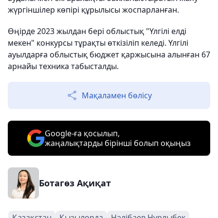
жүргіншілер көпірі құрылысы жоспарланған.
Өңірде 2023 жылдан бері облыстық "Үлгілі елді
мекен" конкурсы тұрақты өткізіліп келеді. Үлгілі
ауылдарға облыстық бюджет қаржысына алынған 67
арнайы техника табысталды.
Мақаламен бөлісу
Google-ға қосылып,
жаңалықтарды бірінші болып оқыңыз
Ботагөз Ақиқат
Қазақстан
Қызылорда
Нәлібаев Нұрлыбек