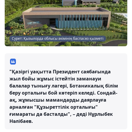
Сурет: Қызылорда облысы әкімінің баспасөз қызметі
"Қазіргі уақытта Президент саябағында
жыл бойы жұмыс істейтін заманауи
балалар тынығу лагері, Ботаникалық білім
беру орталығы бой көтеріп келеді. Сондай-
ақ, жұмысшы мамандарды даярлауға
арналған "Құзыреттілік орталығы"
ғимараты да басталды", – деді Нұрлыбек
Нәлібаев.