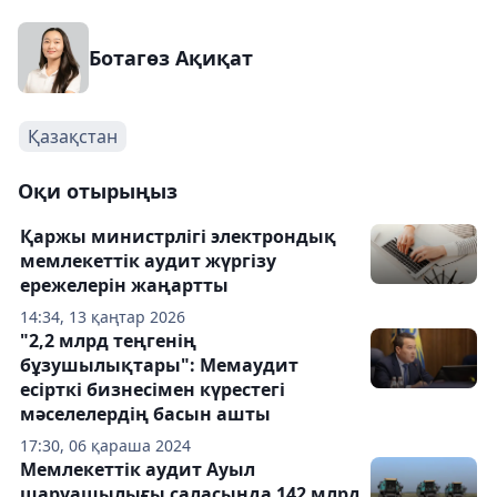
Ботагөз Ақиқат
Қазақстан
Оқи отырыңыз
Қаржы министрлігі электрондық
мемлекеттік аудит жүргізу
ережелерін жаңартты
14:34, 13 қаңтар 2026
"2,2 млрд теңгенің
бұзушылықтары": Мемаудит
есірткі бизнесімен күрестегі
мәселелердің басын ашты
17:30, 06 қараша 2024
Мемлекеттік аудит Ауыл
шаруашылығы саласында 142 млрд