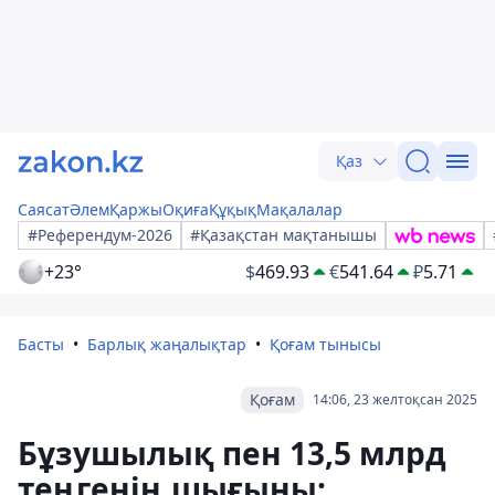
Қаз
Саясат
Әлем
Қаржы
Оқиға
Құқық
Мақалалар
#Референдум-2026
#Қазақстан мақтанышы
+23°
$
469.93
€
541.64
₽
5.71
Басты
Барлық жаңалықтар
Қоғам тынысы
Қоғам
14:06, 23 желтоқсан 2025
Бұзушылық пен 13,5 млрд
теңгенің шығыны: