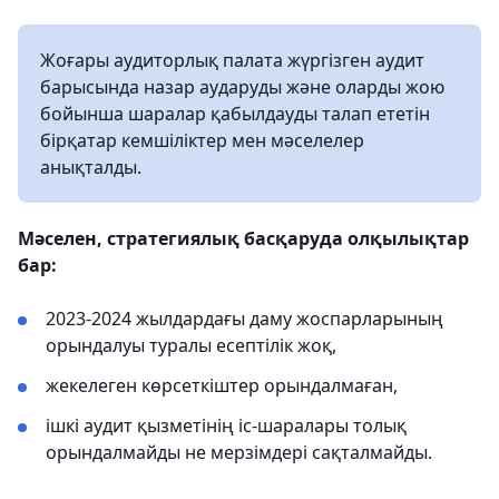
Жоғары аудиторлық палата жүргізген аудит
барысында назар аударуды және оларды жою
бойынша шаралар қабылдауды талап ететін
бірқатар кемшіліктер мен мәселелер
анықталды.
Мәселен, стратегиялық басқаруда олқылықтар
бар:
2023-2024 жылдардағы даму жоспарларының
орындалуы туралы есептілік жоқ,
жекелеген көрсеткіштер орындалмаған,
ішкі аудит қызметінің іс-шаралары толық
орындалмайды не мерзімдері сақталмайды.