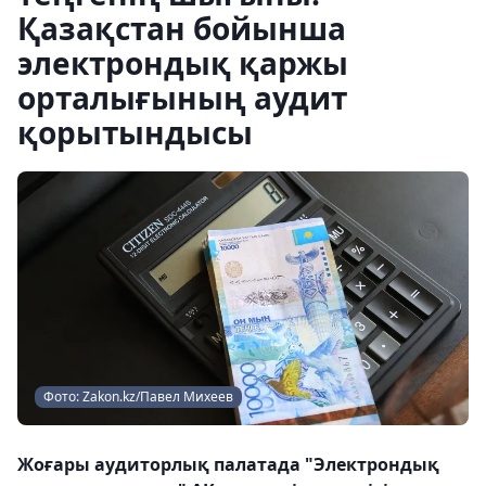
Қазақстан бойынша
электрондық қаржы
орталығының аудит
қорытындысы
Фото: Zakon.kz/Павел Михеев
Жоғары аудиторлық палатада "Электрондық