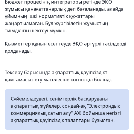
Бюджет процесінің интеграторы ретінде ЭҚО
жұмысы қанағаттанарлық деп бағаланады, алайда
ұйымның ішкі нормативтік құжаттары
жаңартылмаған. Бұл жүргізілетін жұмыстың
тиімділігін шектеуі мүмкін.
Қызметтер құнын есептеуде ЭҚО әртүрлі тәсілдерді
қолданады.
Тексеру барысында ақпараттық қауіпсіздікті
қамтамасыз ету мәселесіне көп көңіл бөлінді.
Сүйемелдеудегі, сенімгерлік басқарудағы
ақпараттық жүйелер, сондай-ақ "Электрондық
коммерциялық сатып алу" АЖ бойынша негізгі
ақпараттық қауіпсіздік талаптары бұзылған.