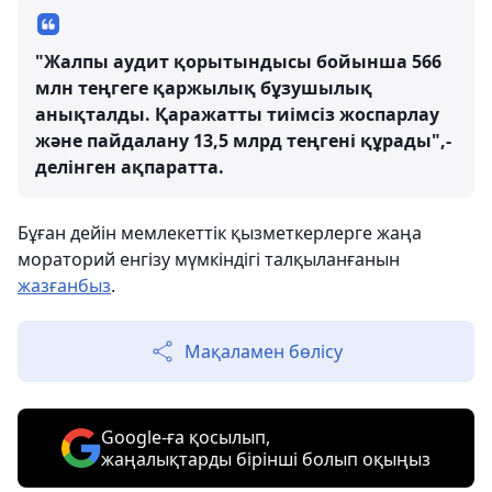
"Жалпы аудит қорытындысы бойынша 566
млн теңгеге қаржылық бұзушылық
анықталды. Қаражатты тиімсіз жоспарлау
және пайдалану 13,5 млрд теңгені құрады",-
делінген ақпаратта.
Бұған дейін мемлекеттік қызметкерлерге жаңа
мораторий енгізу мүмкіндігі талқыланғанын
жазғанбыз
.
Мақаламен бөлісу
Google-ға қосылып,
жаңалықтарды бірінші болып оқыңыз