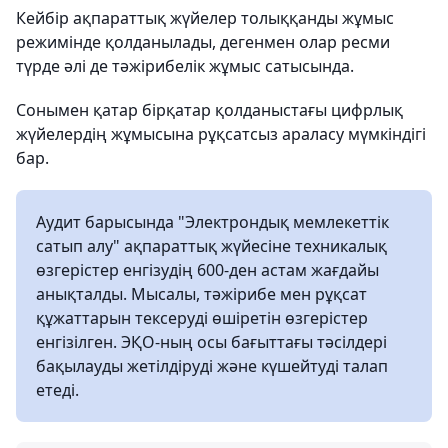
Кейбір ақпараттық жүйелер толыққанды жұмыс
режимінде қолданылады, дегенмен олар ресми
түрде әлі де тәжірибелік жұмыс сатысында.
Сонымен қатар бірқатар қолданыстағы цифрлық
жүйелердің жұмысына рұқсатсыз араласу мүмкіндігі
бар.
Аудит барысында "Электрондық мемлекеттік
сатып алу" ақпараттық жүйесіне техникалық
өзгерістер енгізудің 600-ден астам жағдайы
анықталды. Мысалы, тәжірибе мен рұқсат
құжаттарын тексеруді өшіретін өзгерістер
енгізілген. ЭҚО-ның осы бағыттағы тәсілдері
бақылауды жетілдіруді және күшейтуді талап
етеді.