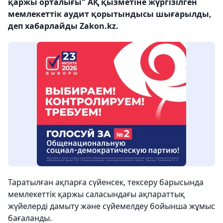
қаржы орталығы" АҚ қызметіне жүргізілген
мемлекеттік аудит қорытындысы шығарылды,
деп хабарлайды Zakon.kz.
Таратылған ақпарға сүйенсек, тексеру барысында
мемлекеттік қаржы саласындағы ақпараттық
жүйелерді дамыту және сүйемелдеу бойынша жұмыс
бағаланды.