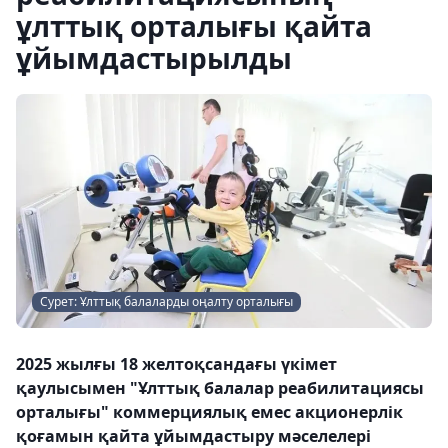
ұлттық орталығы қайта
ұйымдастырылды
Сурет: Ұлттық балаларды оңалту орталығы
2025 жылғы 18 желтоқсандағы үкімет
қаулысымен "Ұлттық балалар реабилитациясы
орталығы" коммерциялық емес акционерлік
қоғамын қайта ұйымдастыру мәселелері