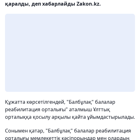
қаралды, деп хабарлайды Zakon.kz.
Құжатта көрсетілгендей, "Балбұлақ" балалар
реабилитация орталығы" аталмыш Ұлттық
орталыққа қосылу арқылы қайта ұйымдастырылады.
Сонымен қатар, "Балбұлақ" балалар реабилитация
орталығы мемлекеттік кәсіпорындар мен олардың