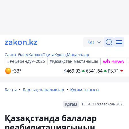
Қаз
Саясат
Әлем
Қаржы
Оқиға
Құқық
Мақалалар
#Референдум-2026
#Қазақстан мақтанышы
+33°
$
469.93
€
541.64
₽
5.71
Басты
Барлық жаңалықтар
Қоғам тынысы
Қоғам
13:54, 23 желтоқсан 2025
Қазақстанда балалар
реабилитациясының