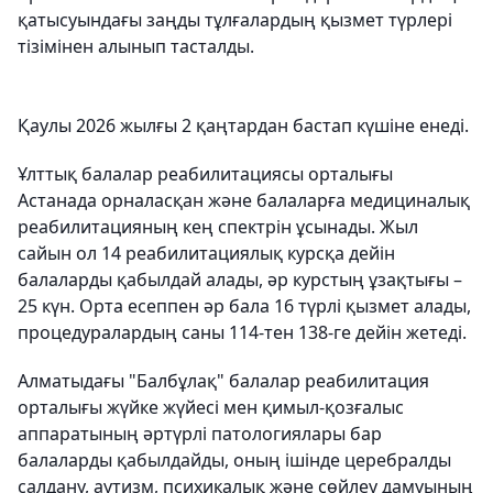
қатысуындағы заңды тұлғалардың қызмет түрлері
тізімінен алынып тасталды.
Қаулы 2026 жылғы 2 қаңтардан бастап күшіне енеді.
Ұлттық балалар реабилитациясы орталығы
Астанада орналасқан және балаларға медициналық
реабилитацияның кең спектрін ұсынады. Жыл
сайын ол 14 реабилитациялық курсқа дейін
балаларды қабылдай алады, әр курстың ұзақтығы –
25 күн. Орта есеппен әр бала 16 түрлі қызмет алады,
процедуралардың саны 114-тен 138-ге дейін жетеді.
Алматыдағы "Балбұлақ" балалар реабилитация
орталығы жүйке жүйесі мен қимыл-қозғалыс
аппаратының әртүрлі патологиялары бар
балаларды қабылдайды, оның ішінде церебралды
салдану, аутизм, психикалық және сөйлеу дамуының