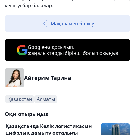
кешігуі бар балалар.
Мақаламен бөлісу
Google-ға қосылып,
жаңалықтарды бірінші болып оқыңыз
Айгерим Тарина
Қазақстан
Алматы
Оқи отырыңыз
Қазақстанда Көлік логистикасын
цифрлық дамыту орталығы