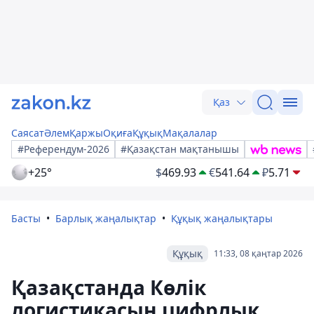
Қаз
Саясат
Әлем
Қаржы
Оқиға
Құқық
Мақалалар
#Референдум-2026
#Қазақстан мақтанышы
+25°
$
469.93
€
541.64
₽
5.71
Басты
Барлық жаңалықтар
Құқық жаңалықтары
Құқық
11:33, 08 қаңтар 2026
Қазақстанда Көлік
логистикасын цифрлық