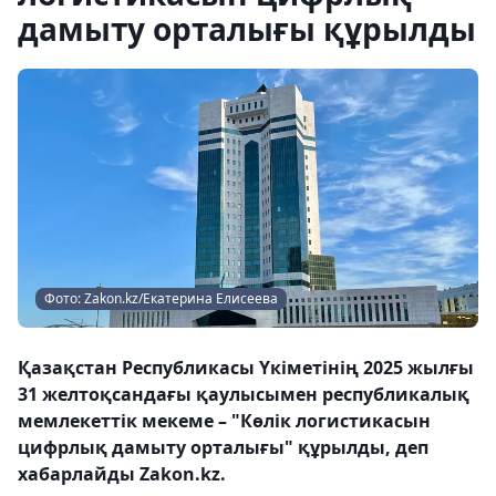
дамыту орталығы құрылды
Фото: Zakon.kz/Екатерина Елисеева
Қазақстан Республикасы Үкіметінің 2025 жылғы
31 желтоқсандағы қаулысымен республикалық
мемлекеттік мекеме – "Көлік логистикасын
цифрлық дамыту орталығы" құрылды, деп
хабарлайды Zakon.kz.