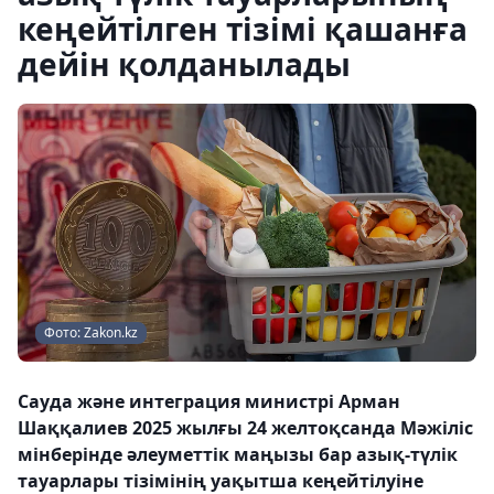
кеңейтілген тізімі қашанға
дейін қолданылады
Фото: Zakon.kz
Сауда және интеграция министрі Арман
Шаққалиев 2025 жылғы 24 желтоқсанда Мәжіліс
мінберінде әлеуметтік маңызы бар азық-түлік
тауарлары тізімінің уақытша кеңейтілуіне