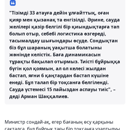
"Тізімді 33 атауға дейін ұлғайттық, оған
қияр мен қызанақ та енгізілді. Әрине, сауда
желілері қазір белгілі бір қиындықтарға тап
болып отыр, себебі логистика өзгереді,
тасымалдау шығындары өсуде. Сондықтан
біз бұл шараның уақытша болатыны
жөнінде келістік. Баға динамикасын
тұрақты бақылап отырмыз. Тиісті бұйрыққа
бүгін қол қоямын, ал ол келесі жылдан
бастап, яғни 6 қаңтардан бастап күшіне
енеді. Бұл талап бір тоқсанға белгіленді.
Сауда үстемесі 15 пайыздан аспауы тиіс", –
деді Арман Шаққалиев.
Министр сондай-ақ, егер бағаның өсу қарқыны
сақталса, бұл бұйрық тағы бір тоқсанға ұзартылуы