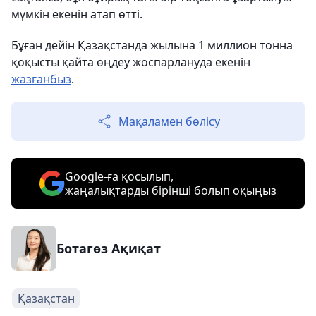
мүмкін екенін атап өтті.
Бұған дейін Қазақстанда жылына 1 миллион тонна
қоқысты қайта өңдеу жоспарлануда екенін
жазғанбыз
.
Мақаламен бөлісу
Google-ға қосылып,
жаңалықтарды бірінші болып оқыңыз
Ботагөз Ақиқат
Қазақстан