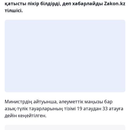
қатысты пікір білдірді, деп хабарлайды Zakon.kz
тілшісі.
Министрдің айтуынша, әлеуметтік маңызы бар
азық-түлік тауарларының тізімі 19 атаудан 33 атауға
дейін кеңейтілген.