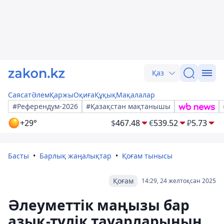
Қаз
Саясат
Әлем
Қаржы
Оқиға
Құқық
Мақалалар
#Референдум-2026
#Қазақстан мақтанышы
+29°
$
467.48
€
539.52
₽
5.73
Басты
Барлық жаңалықтар
Қоғам тынысы
Қоғам
14:29, 24 желтоқсан 2025
Әлеуметтік маңызы бар
азық-түлік тауарларының