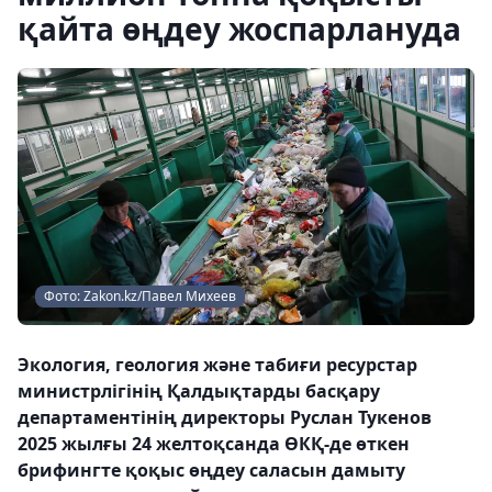
қайта өңдеу жоспарлануда
Фото: Zakon.kz/Павел Михеев
Экология, геология және табиғи ресурстар
министрлігінің Қалдықтарды басқару
департаментінің директоры Руслан Тукенов
2025 жылғы 24 желтоқсанда ӨКҚ-де өткен
брифингте қоқыс өңдеу саласын дамыту