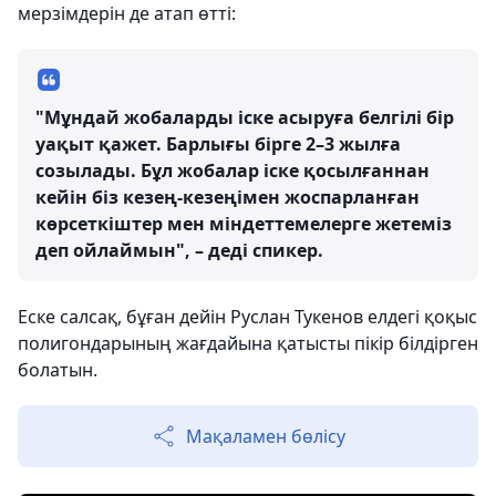
мерзімдерін де атап өтті:
"Мұндай жобаларды іске асыруға белгілі бір
уақыт қажет. Барлығы бірге 2–3 жылға
созылады. Бұл жобалар іске қосылғаннан
кейін біз кезең-кезеңімен жоспарланған
көрсеткіштер мен міндеттемелерге жетеміз
деп ойлаймын", – деді спикер.
Еске салсақ, бұған дейін Руслан Тукенов елдегі қоқыс
полигондарының жағдайына қатысты пікір білдірген
болатын.
Мақаламен бөлісу