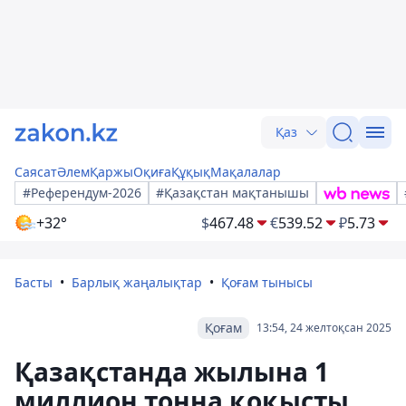
Қаз
Саясат
Әлем
Қаржы
Оқиға
Құқық
Мақалалар
#Референдум-2026
#Қазақстан мақтанышы
+32°
$
467.48
€
539.52
₽
5.73
Басты
Барлық жаңалықтар
Қоғам тынысы
Қоғам
13:54, 24 желтоқсан 2025
Қазақстанда жылына 1
миллион тонна қоқысты