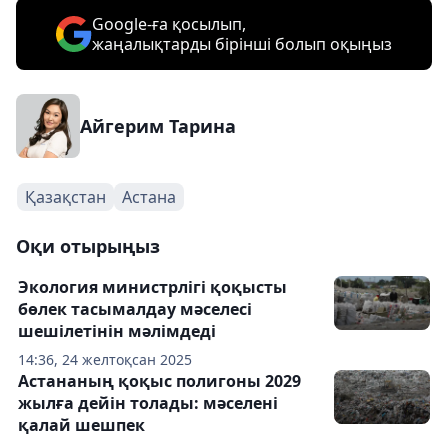
Google-ға қосылып,
жаңалықтарды бірінші болып оқыңыз
Айгерим Тарина
Қазақстан
Астана
Оқи отырыңыз
Экология министрлігі қоқысты
бөлек тасымалдау мәселесі
шешілетінін мәлімдеді
14:36, 24 желтоқсан 2025
Астананың қоқыс полигоны 2029
жылға дейін толады: мәселені
қалай шешпек