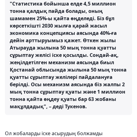
"Статистика бойынша елде 4,5 миллион
тонна қалдық пайда болады, оның
шамамен 25%-ы қайта өңделеді. Біз бұл
көрсеткішті 2030 жылға қарай жасыл
экономика концепциясы аясында 40%-ға
дейін арттыруымыз қажет. Өткен жылы
Атырауда жылына 50 мың тонна қуатты
сұрыптау желісі іске қосылды. Сондай-ақ,
жеңілдетілген механизм аясында биыл
Қостанай облысында жылына 50 мың тонна
қуатты сұрыптау желілері пайдалануға
берілді. Осы механизм аясында біз жалпы 2
мың тонна сұрыптау қуаты және 1 миллион
тонна қайта өңдеу қуаты бар 63 жобаны
мақұлдадық", – деді Тукенов.
Ол жобаларды іске асырудың болжамды