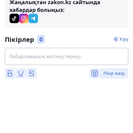
Жаңалықтан zakon.kz сайтында
хабардар болыңыз:
Пікірлер
0
Кіру
Пікір жазу