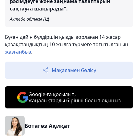
рәсімдеуге және заңнама талаптарын
сақтауға шақырады".
Ақтөбе облысы ПД
Бұған дейін бүлдіршін қызды зорлаған 14 жасар
қазақстандықтың 10 жылға түрмеге тоғытылғанын
жазғанбыз
.
Мақаламен бөлісу
Google-ға қосылып,
жаңалықтарды бірінші болып оқыңыз
Ботагөз Ақиқат