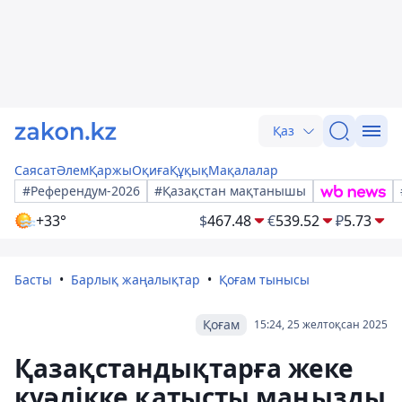
Қаз
Саясат
Әлем
Қаржы
Оқиға
Құқық
Мақалалар
#Референдум-2026
#Қазақстан мақтанышы
+33°
$
467.48
€
539.52
₽
5.73
Басты
Барлық жаңалықтар
Қоғам тынысы
Қоғам
15:24, 25 желтоқсан 2025
Қазақстандықтарға жеке
куәлікке қатысты маңызды