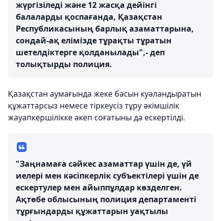
жүргізіледі және 12 жасқа дейінгі
балаларды қоспағанда, Қазақстан
Республикасының барлық азаматтарына,
сондай-ақ елімізде тұрақты тұратын
шетелдіктерге қолданылады",- деп
толықтырды полиция.
Қазақстан аумағында жеке басын куәландыратын
құжаттарсыз немесе тіркеусіз тұру әкімшілік
жауапкершілікке әкеп соғатыны да ескертілді.
"Заңнамаға сәйкес азаматтар үшін де, үй
иелері мен кәсіпкерлік субъектілері үшін де
ескертулер мен айыппұлдар көзделген.
Ақтөбе облысының полиция департаменті
тұрғындарды құжаттарын уақтылы