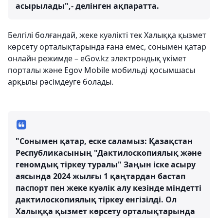
асырылады",- делінген ақпаратта.
Белгілі болғандай, жеке куәлікті тек Халыққа қызмет
көрсету орталықтарында ғана емес, сонымен қатар
онлайн режимде – eGov.kz электрондық үкімет
порталы және Egov Mobile мобильді қосымшасы
арқылы рәсімдеуге болады.
"Сонымен қатар, еске саламыз: Қазақстан
Республикасының "Дактилоскопиялық және
геномдық тіркеу туралы" Заңын іске асыру
аясында 2024 жылғы 1 қаңтардан бастап
паспорт пен жеке куәлік алу кезінде міндетті
дактилоскопиялық тіркеу енгізілді. Ол
Халыққа қызмет көрсету орталықтарында