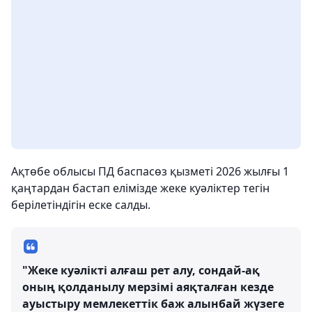
Ақтөбе облысы ПД баспасөз қызметі 2026 жылғы 1
қаңтардан бастап елімізде жеке куәліктер тегін
берілетіндігін еске салды.
"Жеке куәлікті алғаш рет алу, сондай-ақ
оның қолданылу мерзімі аяқталған кезде
ауыстыру мемлекеттік баж алынбай жүзеге