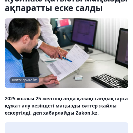
ақпаратты еске салды
Фото: gov4c.kz
2025 жылғы 25 желтоқсанда қазақстандықтарға
құжат алу кезіндегі маңызды сәттер жайлы
ескертілді, деп хабарлайды Zakon.kz.