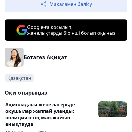
Мақаламен бөлісу
Google-ға қосылып,
жаңалықтарды бірінші болып оқыңыз
Ботагөз Ақиқат
Қазақстан
Оқи отырыңыз
Ақмоладағы жеке лагерьде
оқушылар жаппай уланды:
полиция істің мән-жайын
анықтауда