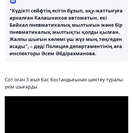
"Күдікті сейфтің есігін бұзып, оқу-жаттығуға
арналған Калашников автоматын, екі
Байкал пневматикалық мылтығын және бір
пневматикалық мылтықты қолды қылған.
Жалпы шығын көлемі үш жүз мың теңгеден
асады", – деді Полиция департаментінің аға
инспекторы Әсем Әбдірахманова.
Сот оған 3 жыл бас бостандығынан шектеу туралы
үкім шығарды.