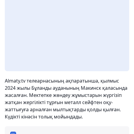
Almaty.tv телеарнасының ақпаратынша, қылмыс
2024 жылы Бұланды ауданының Макинск қаласында
жасалған. Мектепке жөндеу жұмыстарын жүргізіп
жатқан жергілікті тұрғын металл сейфтен оқу-
жаттығуға арналған мылтықтарды қолды қылған.
Күдікті кінәсін толық мойындады.