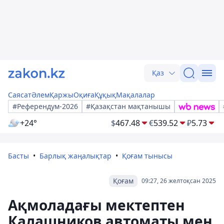
Қаз
Саясат
Әлем
Қаржы
Оқиға
Құқық
Мақалалар
#Референдум-2026
#Қазақстан мақтанышы
+24°
$
467.48
€
539.52
₽
5.73
Басты
Барлық жаңалықтар
Қоғам тынысы
Қоғам
09:27, 26 желтоқсан 2025
Ақмоладағы мектептен
Калашников автоматы мен