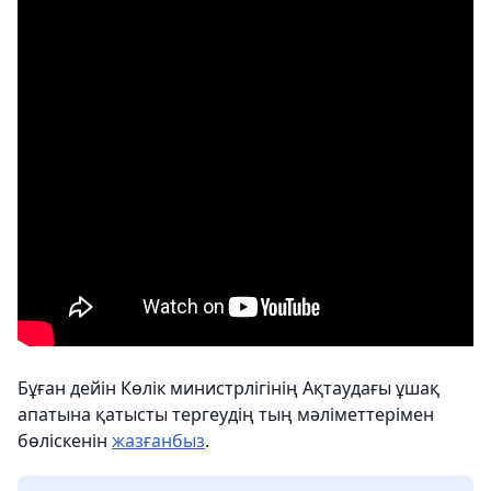
Бұған дейін Көлік министрлігінің Ақтаудағы ұшақ
апатына қатысты тергеудің тың мәліметтерімен
бөліскенін
жазғанбыз
.