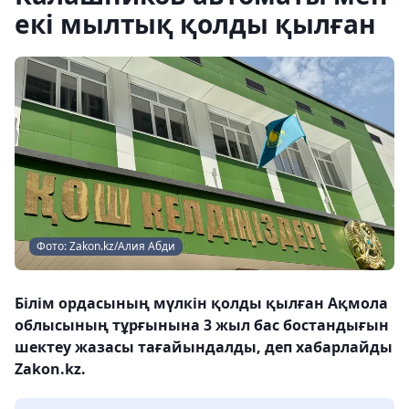
екі мылтық қолды қылған
Фото: Zakon.kz/Алия Абди
Білім ордасының мүлкін қолды қылған Ақмола
облысының тұрғынына 3 жыл бас бостандығын
шектеу жазасы тағайындалды, деп хабарлайды
Zakon.kz.