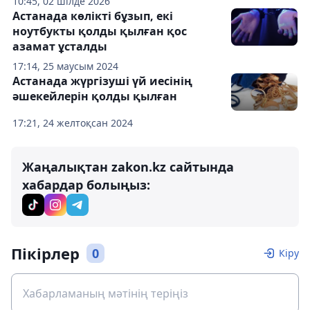
10:45, 02 шілде 2026
Астанада көлікті бұзып, екі
ноутбукты қолды қылған қос
азамат ұсталды
17:14, 25 маусым 2024
Астанада жүргізуші үй иесінің
әшекейлерін қолды қылған
17:21, 24 желтоқсан 2024
Жаңалықтан zakon.kz сайтында
хабардар болыңыз:
Пікірлер
0
Кіру