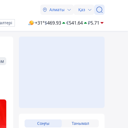
Алматы
Қаз
+31°
$
469.93
€
541.64
₽
5.71
алтері
ам
Соңғы
Танымал