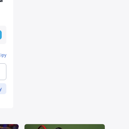
а
Кіру
у