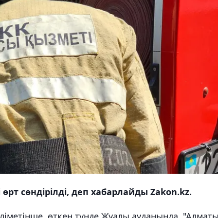
өрт сөндірілді, деп хабарлайды Zakon.kz.
ліметінше, өткен түнде Жуалы ауданында, "Алматы