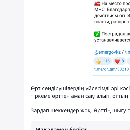
Өрт сөндірушілердің үйлесімді әрі кә
тіркеме өрттен аман сақталып, оттың 
Зардап шеккендер жоқ. Өрттің шығу 
Мақаламен бөлісу: