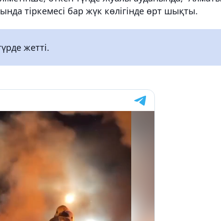
да тіркемесі бар жүк көлігінде өрт шықты.
үрде жетті.