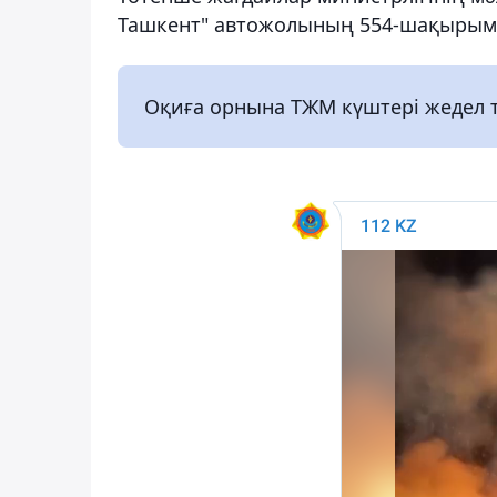
Ташкент" автожолының 554-шақырымын
Оқиға орнына ТЖМ күштері жедел т