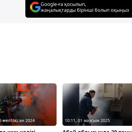
Google-ға қосылып,
жаңалықтарды бірінші болып оқыңыз
10 желтоқсан 2024
10:11, 01 маусым 2025
е жүк көлігі