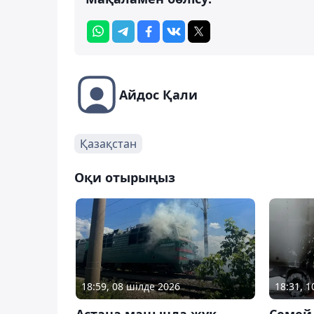
Айдос Қали
Қазақстан
Оқи отырыңыз
18:59, 08 шілде 2026
18:31, 
Астана маңында жүк
Семейд