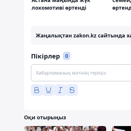
локомотиві өртенді
өртенд
Жаңалықтан zakon.kz сайтында х
Пікірлер
0
Оқи отырыңыз