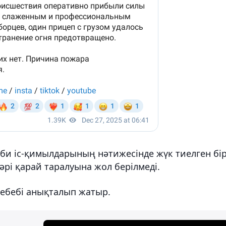
сіби іс-қимылдарының нәтижесінде жүк тиелген бі
әрі қарай таралуына жол берілмеді.
себебі анықталып жатыр.