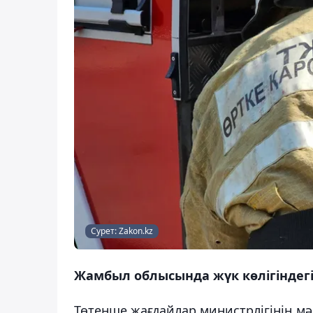
Сурет: Zakon.kz
Жамбыл облысында жүк көлігіндегі 
Төтенше жағдайлар министрлігінің мә