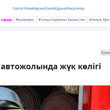
Саясат
Әлем
Қаржы
Оқиға
Құқық
Мақалалар
#Қазақмыс
#Салыстырмалы Қазақстан
#Халық бухг
Қоғ
 автожолында жүк көлігі