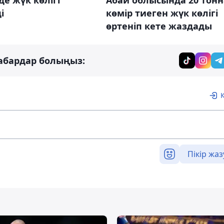
Абай облысында 20 тонн
і
көмір тиеген жүк көлігі
өртеніп кете жаздады
абардар болыңыз:
Пікір жаз