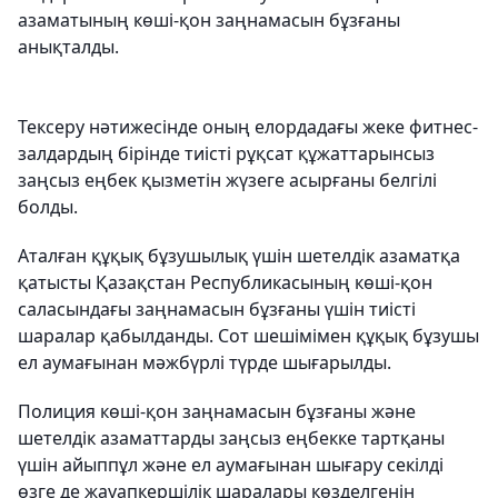
азаматының көші-қон заңнамасын бұзғаны
анықталды.
Тексеру нәтижесінде оның елордадағы жеке фитнес-
залдардың бірінде тиісті рұқсат құжаттарынсыз
заңсыз еңбек қызметін жүзеге асырғаны белгілі
болды.
Аталған құқық бұзушылық үшін шетелдік азаматқа
қатысты Қазақстан Республикасының көші-қон
саласындағы заңнамасын бұзғаны үшін тиісті
шаралар қабылданды. Сот шешімімен құқық бұзушы
ел аумағынан мәжбүрлі түрде шығарылды.
Полиция көші-қон заңнамасын бұзғаны және
шетелдік азаматтарды заңсыз еңбекке тартқаны
үшін айыппұл және ел аумағынан шығару секілді
өзге де жауапкершілік шаралары көзделгенін