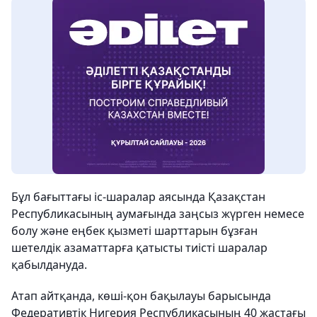
Бұл бағыттағы іс-шаралар аясында Қазақстан
Республикасының аумағында заңсыз жүрген немесе
болу және еңбек қызметі шарттарын бұзған
шетелдік азаматтарға қатысты тиісті шаралар
қабылдануда.
Атап айтқанда, көші-қон бақылауы барысында
Федеративтік Нигерия Республикасының 40 жастағы