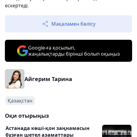
ескертеді.
Мақаламен бөлісу
Google-ға қосылып,
жаңалықтарды бірінші болып оқыңыз
Айгерим Тарина
Қазақстан
Оқи отырыңыз
Астанада көші-қон заңнамасын
бұзған шетел азаматтары