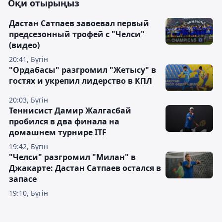
Оқи отырыңыз
Дастан Сатпаев завоевал первый
предсезонный трофей с "Челси"
(видео)
20:41, Бүгін
"Ордабасы" разгромил "Жетысу" в
гостях и укрепил лидерство в КПЛ
20:03, Бүгін
Теннисист Дамир Жалгасбай
пробился в два финала на
домашнем турнире ITF
19:42, Бүгін
"Челси" разгромил "Милан" в
Джакарте: Дастан Сатпаев остался в
запасе
19:10, Бүгін