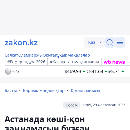
Қаз
Саясат
Әлем
Қаржы
Оқиға
Құқық
Мақалалар
#Референдум-2026
#Қазақстан мақтанышы
+23°
$
469.93
€
541.64
₽
5.71
Басты
Барлық жаңалықтар
Қоғам тынысы
Қоғам
11:05, 29 желтоқсан 2025
Астанада көші-қон
заңнамасын бұзған