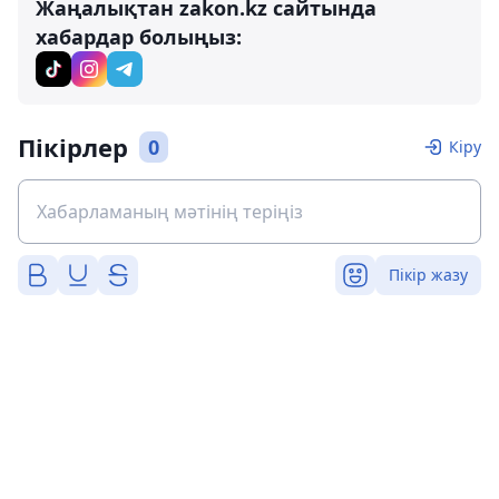
Жаңалықтан zakon.kz сайтында
хабардар болыңыз:
Пікірлер
0
Кіру
Пікір жазу