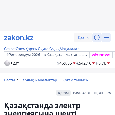
Қаз
Саясат
Әлем
Қаржы
Оқиға
Құқық
Мақалалар
#Референдум-2026
#Қазақстан мақтанышы
+23°
$
469.85
€
542.16
₽
5.78
Басты
Барлық жаңалықтар
Қоғам тынысы
Қоғам
10:56, 30 желтоқсан 2025
Қазақстанда электр
энергиясына шекті