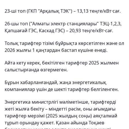
23-ші топ (ГКП "Арқалық ТЭК") – 13,13 теңге/кВт·сағ.
26-шы топ ("Алматы электр станциялары" ТЭЦ-1,2,3,
Қапшағай ГЭС, Каскад ГЭС) – 20,93 теңге/кВт·сағ.
Толық тарифтер тізімі бұйрықта көрсетілген және ол
2026 жылғы 1 қаңтардан бастап күшіне енеді.
Айта кету керек, бекітілген тарифтер 2025 жылмен
салыстырғанда өзгермеген.
Бұрын хабарланғандай, жаңа энергетикалық
компаниялар үшін де шекті тарифтер белгіленген.
Энергетика министрлігі мәліметінше, тарифтерді
жеті жылға бекіту – міндетті рәсім, оны ағымдағы
тарифтер мерзімі (2025 жылдың соңы) аяқталмай
тұрып орындау қажет. Қазан айында Тоқаев