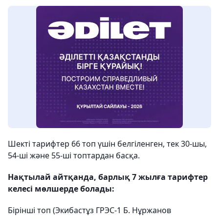
Шекті тарифтер 66 топ үшін белгіленген, тек 30-шы,
54-ші және 55-ші топтардан басқа.
Нақтылай айтқанда, барлық 7 жылға тарифтер
келесі мөлшерде болады:
Бірінші топ (Экибастұз ГРЭС-1 Б. Нұржанов