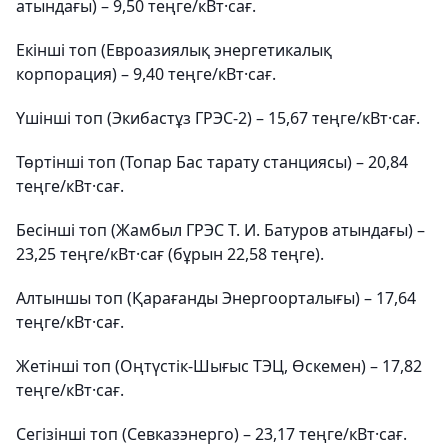
атындағы) – 9,50 теңге/кВт·сағ.
Екінші топ (Евроазиялық энергетикалық
корпорация) – 9,40 теңге/кВт·сағ.
Үшінші топ (Экибастұз ГРЭС-2) – 15,67 теңге/кВт·сағ.
Төртінші топ (Топар Бас тарату станциясы) – 20,84
теңге/кВт·сағ.
Бесінші топ (Жамбыл ГРЭС Т. И. Батуров атындағы) –
23,25 теңге/кВт·сағ (бұрын 22,58 теңге).
Алтыншы топ (Қарағанды Энергоорталығы) – 17,64
теңге/кВт·сағ.
Жетінші топ (Оңтүстік-Шығыс ТЭЦ, Өскемен) – 17,82
теңге/кВт·сағ.
Сегізінші топ (Севказэнерго) – 23,17 теңге/кВт·сағ.