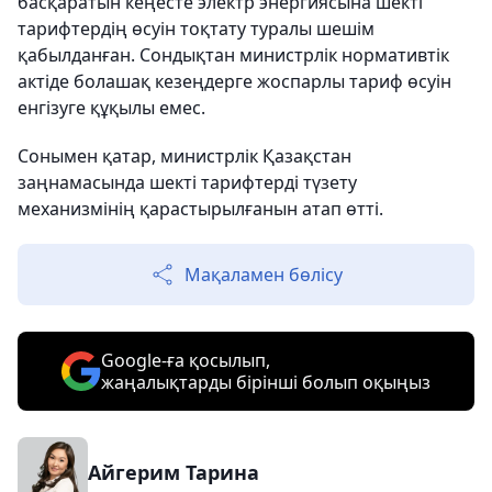
басқаратын кеңесте электр энергиясына шекті
тарифтердің өсуін тоқтату туралы шешім
қабылданған. Сондықтан министрлік нормативтік
актіде болашақ кезеңдерге жоспарлы тариф өсуін
енгізуге құқылы емес.
Сонымен қатар, министрлік Қазақстан
заңнамасында шекті тарифтерді түзету
механизмінің қарастырылғанын атап өтті.
Мақаламен бөлісу
Google-ға қосылып,
жаңалықтарды бірінші болып оқыңыз
Айгерим Тарина