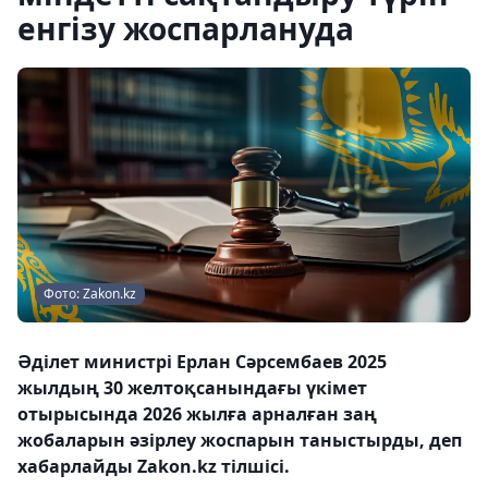
енгізу жоспарлануда
Фото: Zakon.kz
Әділет министрі Ерлан Сәрсембаев 2025
жылдың 30 желтоқсанындағы үкімет
отырысында 2026 жылға арналған заң
жобаларын әзірлеу жоспарын таныстырды, деп
хабарлайды Zakon.kz тілшісі.