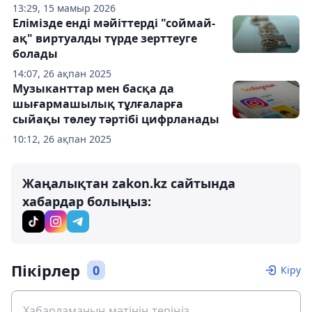
13:29, 15 мамыр 2026
Елімізде енді мәйіттерді "соймай-
ақ" виртуалды түрде зерттеуге
болады
14:07, 26 ақпан 2025
Музыканттар мен басқа да
шығармашылық тұлғаларға
сыйақы төлеу тәртібі цифрланады
10:12, 26 ақпан 2025
Жаңалықтан zakon.kz сайтында
хабардар болыңыз:
Пікірлер
0
Кіру