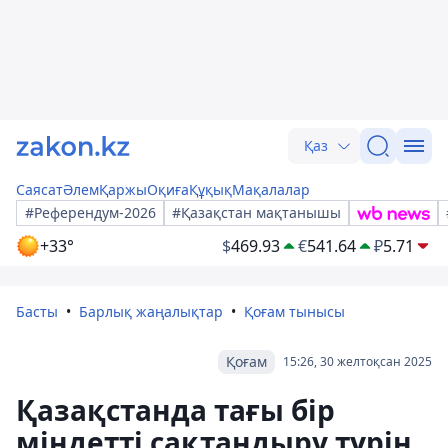
Қаз
Саясат
Әлем
Қаржы
Оқиға
Құқық
Мақалалар
#Референдум-2026
#Қазақстан мақтанышы
+33°
$
469.93
€
541.64
₽
5.71
Басты
Барлық жаңалықтар
Қоғам тынысы
Қоғам
15:26, 30 желтоқсан 2025
Қазақстанда тағы бір
міндетті сақтандыру түрін