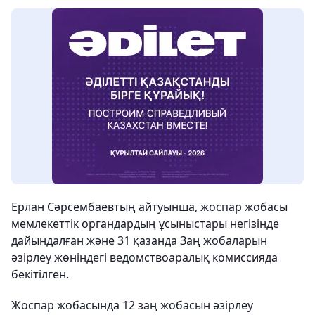
Ерлан Сәрсембаевтың айтуынша, жоспар жобасы
мемлекеттік органдардың ұсыныстары негізінде
дайындалған және 31 қазанда Заң жобаларын
әзірлеу жөніндегі ведомствоаралық комиссияда
бекітілген.
Жоспар жобасында 12 заң жобасын әзірлеу