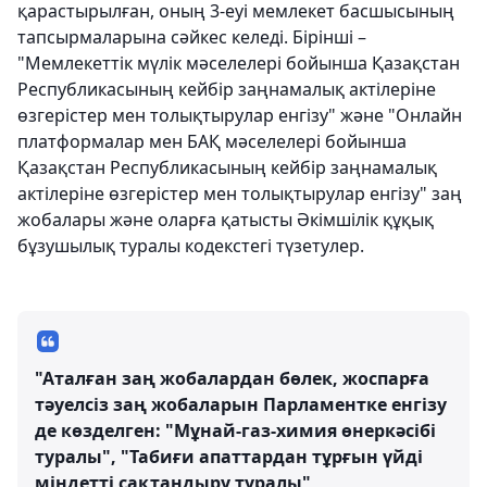
қарастырылған, оның 3-еуі мемлекет басшысының
тапсырмаларына сәйкес келеді. Бірінші –
"Мемлекеттік мүлік мәселелері бойынша Қазақстан
Республикасының кейбір заңнамалық актілеріне
өзгерістер мен толықтырулар енгізу" және "Онлайн
платформалар мен БАҚ мәселелері бойынша
Қазақстан Республикасының кейбір заңнамалық
актілеріне өзгерістер мен толықтырулар енгізу" заң
жобалары және оларға қатысты Әкімшілік құқық
бұзушылық туралы кодекстегі түзетулер.
"Аталған заң жобалардан бөлек, жоспарға
тәуелсіз заң жобаларын Парламентке енгізу
де көзделген: "Мұнай-газ-химия өнеркәсібі
туралы", "Табиғи апаттардан тұрғын үйді
міндетті сақтандыру туралы",