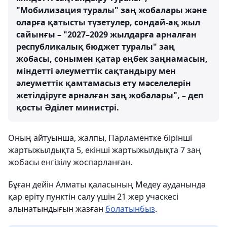
"Мобилизация туралы" заң жобалары және
оларға қатысты түзетулер, сондай-ақ жыл
сайынғы – "2027–2029 жылдарға арналған
республикалық бюджет туралы" заң
жобасы, сонымен қатар еңбек заңнамасын,
міндетті әлеуметтік сақтандыру мен
әлеуметтік қамтамасыз ету мәселелерін
жетілдіруге арналған заң жобалары", – деп
қосты Әділет министрі.
Оның айтуынша, жалпы, Парламентке бірінші
жартыжылдықта 5, екінші жартыжылдықта 7 заң
жобасы енгізілу жоспарланған.
Бұған дейін Алматы қаласының Медеу ауданында
қар еріту пунктін салу үшін 21 жер учаскесі
алынатындығын жазған
болатынбыз
.