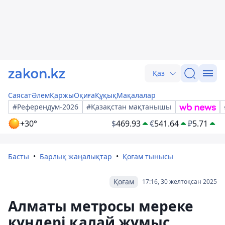
Қаз
Саясат
Әлем
Қаржы
Оқиға
Құқық
Мақалалар
#Референдум-2026
#Қазақстан мақтанышы
+30°
$
469.93
€
541.64
₽
5.71
Басты
Барлық жаңалықтар
Қоғам тынысы
Қоғам
17:16, 30 желтоқсан 2025
Алматы метросы мереке
күндері қалай жұмыс