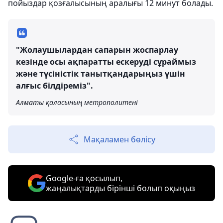
пойыздар қозғалысының аралығы 12 минут болады.
"Жолаушылардан сапарын жоспарлау
кезінде осы ақпаратты ескеруді сұраймыз
және түсіністік танытқандарыңыз үшін
алғыс білдіреміз".
Алматы қаласының метрополитені
Мақаламен бөлісу
Google-ға қосылып,
жаңалықтарды бірінші болып оқыңыз