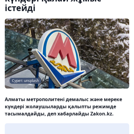
істейді
Сурет: unsplash
Алматы метрополитені демалыс және мереке
күндері жолаушыларды қалыпты режимде
тасымалдайды, деп хабарлайды Zakon.kz.