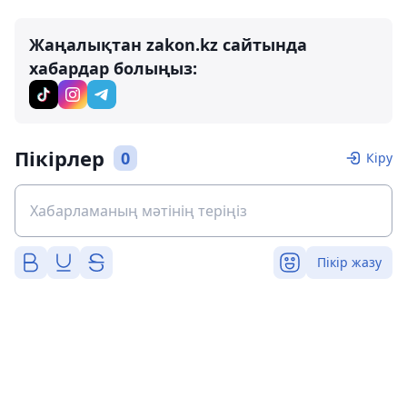
Жаңалықтан zakon.kz сайтында
хабардар болыңыз:
Пікірлер
0
Кіру
Пікір жазу