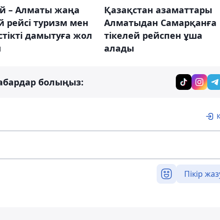
й – Алматы жаңа
Қазақстан азаматтары
й рейсі туризм мен
Алматыдан Самарқанға
стікті дамытуға жол
тікелей рейспен ұша
ы
алады
абардар болыңыз:
Пікір жаз