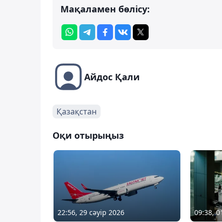
Мақаламен бөлісу:
Айдос Қали
Қазақстан
Оқи отырыңыз
22:56, 29 сәуір 2026
09:38, 