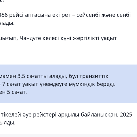
56 рейсі аптасына екі рет – сейсенбі және сенбі
лады.
ығып, Чэндуге келесі күні жергілікті уақыт
мен 3,5 сағатты алады, бұл транзиттік
7 сағат уақыт үнемдеуге мүмкіндік береді.
н 5 сағат.
 тікелей әуе рейстері арқылы байланысқан. 2025
ылды.