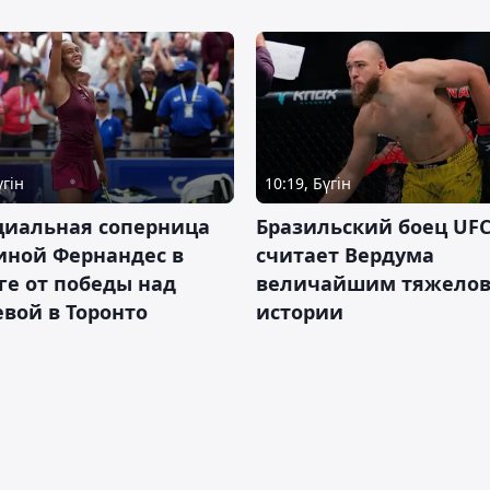
үгін
10:19, Бүгін
циальная соперница
Бразильский боец UFC
иной Фернандес в
считает Вердума
ге от победы над
величайшим тяжелов
вой в Торонто
истории