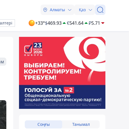
Алматы
Қаз
+33°
$
469.93
€
541.64
₽
5.71
алтері
ам
Соңғы
Танымал