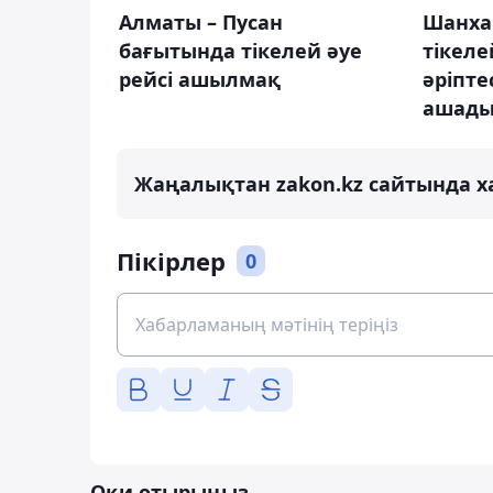
Алматы – Пусан
Шанха
бағытында тікелей әуе
тікеле
рейсі ашылмақ
әріпте
ашад
Жаңалықтан zakon.kz сайтында х
Пікірлер
0
Оқи отырыңыз