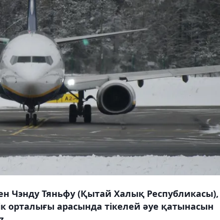
ен Чэнду Тяньфу (Қытай Халық Республикасы),
к орталығы арасында тікелей әуе қатынасын
z.