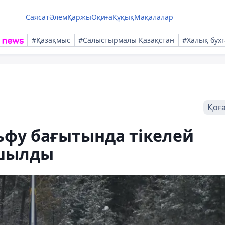
Саясат
Әлем
Қаржы
Оқиға
Құқық
Мақалалар
#Қазақмыс
#Салыстырмалы Қазақстан
#Халық бухг
Қоғ
ьфу бағытында тікелей
ашылды