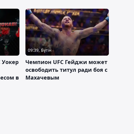
09:39, Бүгін
 Уокер
Чемпион UFC Гейджи может
освободить титул ради боя с
есом в
Махачевым