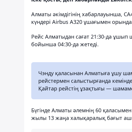
Алматы әкімдігінің хабарлауынша, CA4
күндері Airbus A320 ұшағымен орында
Рейс Алматыдан сағат 21:30-да ұшып ш
бойынша 04:30-да жетеді.
Чэнду қаласынан Алматыға ұшу шама
рейстермен салыстырғанда кемінде 
Қайтар рейстің ұзақтығы — шамаме
Бүгінде Алматы әлемнің 60 қаласымен
жылы 13 жаңа халықаралық бағыт аш