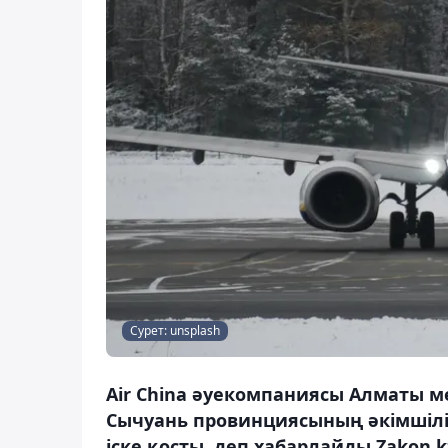
Сурет: unsplash
Air China әуекомпаниясы Алматы м
Сычуань провинциясының әкімшілі
іске қосты, деп хабарлайды Zakon.k