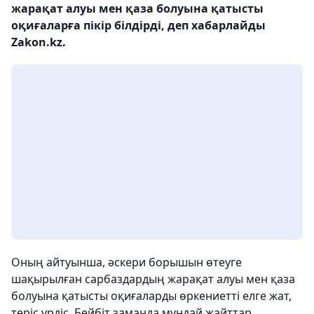
жарақат алуы мен қаза болуына қатысты
оқиғаларға пікір білдірді, деп хабарлайды
Zakon.kz.
Оның айтуынша, әскери борышын өтеуге
шақырылған сарбаздардың жарақат алуы мен қаза
болуына қатысты оқиғаларды өркениетті елге жат,
теріс үрдіс. Бейбіт заманда мұндай жайттар