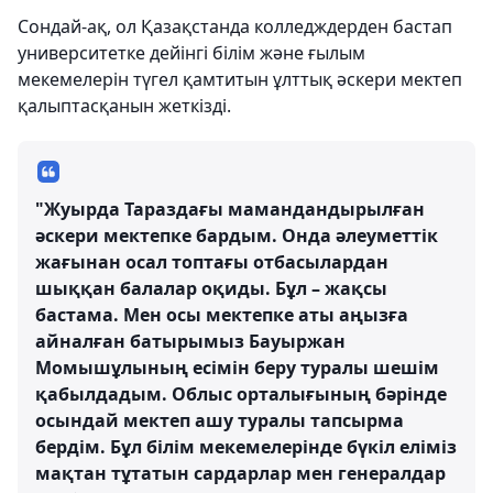
Сондай-ақ, ол Қазақстанда колледждерден бастап
университетке дейінгі білім және ғылым
мекемелерін түгел қамтитын ұлттық әскери мектеп
қалыптасқанын жеткізді.
"Жуырда Тараздағы мамандандырылған
әскери мектепке бардым. Онда әлеуметтік
жағынан осал топтағы отбасылардан
шыққан балалар оқиды. Бұл – жақсы
бастама. Мен осы мектепке аты аңызға
айналған батырымыз Бауыржан
Момышұлының есімін беру туралы шешім
қабылдадым. Облыс орталығының бәрінде
осындай мектеп ашу туралы тапсырма
бердім. Бұл білім мекемелерінде бүкіл еліміз
мақтан тұтатын сардарлар мен генералдар