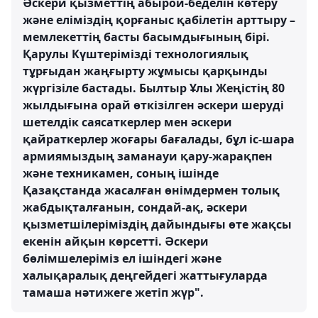
Әскери қызметтің абырой-беделін көтеру
және еліміздің қорғаныс қабілетін арттыру –
мемлекеттің басты басымдығының бірі.
Қарулы Күштерімізді технологиялық
тұрғыдан жаңғырту жұмысы қарқынды
жүргізіле бастады. Былтыр Ұлы Жеңістің 80
жылдығына орай өткізілген әскери шеруді
шетелдік саясаткерлер мен әскери
қайраткерлер жоғары бағалады, бұл іс-шара
армиямыздың заманауи қару-жарақпен
және техникамен, соның ішінде
Қазақстанда жасалған өнімдермен толық
жабдықталғанын, сондай-ақ, әскери
қызметшілеріміздің дайындығы өте жақсы
екенін айқын көрсетті. Әскери
бөлімшелеріміз ел ішіндегі және
халықаралық деңгейдегі жаттығуларда
тамаша нәтижеге жетіп жүр".