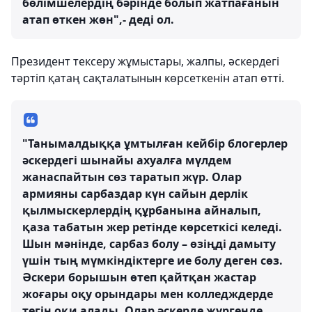
бөлімшелердің бәрінде болып жатпағанын
атап өткен жөн",- деді ол.
Президент тексеру жұмыстары, жалпы, әскердегі
тәртіп қатаң сақталатынын көрсеткенін атап өтті.
"Танымалдыққа ұмтылған кейбір блогерлер
әскердегі шынайы ахуалға мүлдем
жанаспайтын сөз таратып жүр. Олар
армияны сарбаздар күн сайын дерлік
қылмыскерлердің құрбанына айналып,
қаза табатын жер ретінде көрсеткісі келеді.
Шын мәнінде, сарбаз болу – өзіңді дамыту
үшін тың мүмкіндіктерге ие болу деген сөз.
Әскери борышын өтеп қайтқан жастар
жоғары оқу орындары мен колледждерде
тегін оқи алады. Олар әскерде жүргенде