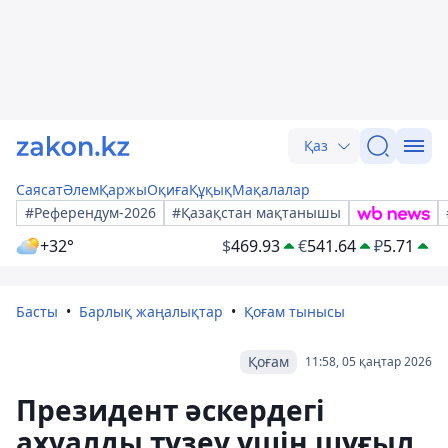
Қаз
Саясат
Әлем
Қаржы
Оқиға
Құқық
Мақалалар
#Референдум-2026
#Қазақстан мақтанышы
+32°
$
469.93
€
541.64
₽
5.71
Басты
Барлық жаңалықтар
Қоғам тынысы
Қоғам
11:58, 05 қаңтар 2026
Президент әскердегі
ахуалды түзеу үшін шұғыл