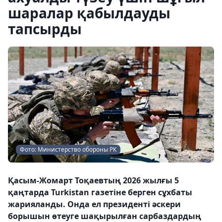
шаралар қабылдауды
тапсырды
Фото: Министерство обороны РК
Қасым-Жомарт Тоқаевтың 2026 жылғы 5
қаңтарда Turkistan газетіне берген сұхбаты
жарияланды. Онда ел президенті әскери
борышын өтеуге шақырылған сарбаздардың