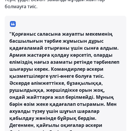
болмауға тиіс.
"Қорғаныс саласына жауапты мекеменің
басшылығын тәрбие жұмысын дұрыс
қадағаламай отырғаны үшін сынға алдым.
Армия жастарға қолдау көрсетіп, оларды
еліміздің нағыз азаматы ретінде тәрбиелеп
шығаруы керек. Командирлер әскери
қызметшілерге үлгі-өнеге болуға тиіс.
Әскерде әлімжеттікке, бұзақылыққа,
рушылдыққа, жершілдікке орын жоқ,
ондай жайттарға жол берілмейді. Мұның
бәрін өзім жеке қадағалап отырамын. Мен
ахуалды түзеу үшін шұғыл шаралар
қабылдау жөнінде бұйрық бердім.
Дегенмен, қайғылы оқиғалар әскери