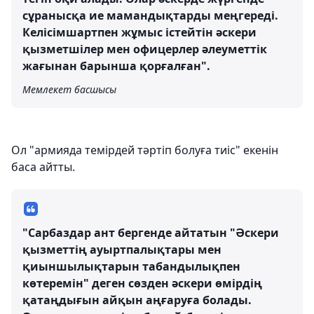
сұранысқа ие мамандықтарды меңгереді.
Келісімшартпен жұмыс істейтін әскери
қызметшілер мен офицерлер әлеуметтік
жағынан барынша қорғалған".
Мемлекет басшысы
Ол "армияда темірдей тәртіп болуға тиіс" екенін
баса айтты.
"Сарбаздар ант бергенде айтатын "Әскери
қызметтің ауыртпалықтары мен
қиыншылықтарын табандылықпен
көтеремін" деген сөзден әскери өмірдің
қатаңдығын айқын аңғаруға болады.