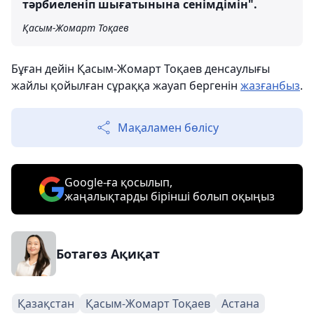
тәрбиеленіп шығатынына сенімдімін".
Қасым-Жомарт Тоқаев
Бұған дейін Қасым-Жомарт Тоқаев денсаулығы
жайлы қойылған сұраққа жауап бергенін
жазғанбыз
.
Мақаламен бөлісу
Google-ға қосылып,
жаңалықтарды бірінші болып оқыңыз
Ботагөз Ақиқат
Қазақстан
Қасым-Жомарт Тоқаев
Астана